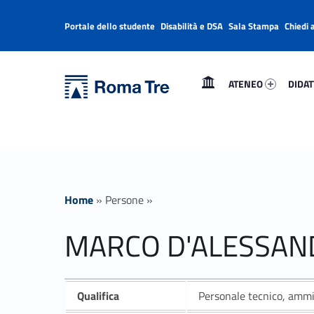
Portale dello studente
Disabilità e DSA
Sala Stampa
Chiedi 
Header info sidebar
Primary Menu
Ateneo 73325-1
Didatt
Università Roma Tre
MARCO D'ALESSANDRO - Università Roma Tre
ATENEO
DIDAT
L’Università degli Studi Roma Tre è un’università giovane e per giovani, è nata nel 1992 ed è rapidamente cresciuta sia in termini di studenti che di corsi di studio offerti. Sono attivi 13 dipartimenti che offrono corsi di Laurea, Laurea magistrale, Master, Corsi di perfezionamento, Dottorati di ricerca e Scuole di specializzazione
Home
»
Persone
»
MARCO D'ALESSA
Qualifica
Personale tecnico, ammin