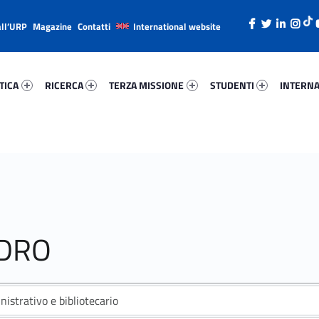
all’URP
Magazine
Contatti
International website
ica 63460-26
Ricerca 97175-38
Terza Missione 61196-49
Studenti 54131-66
Internazi
TICA
RICERCA
TERZA MISSIONE
STUDENTI
INTERNA
NDRO
istrativo e bibliotecario