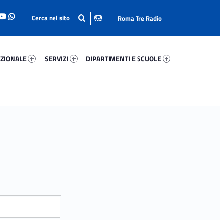
Roma Tre Radio
onale 47782-93
Servizi 87687-114
Dipartimenti E Scuole 4285-140
ZIONALE
SERVIZI
DIPARTIMENTI E SCUOLE