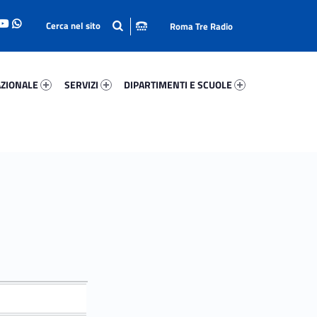
Roma Tre Radio
onale 27336-93
Servizi 1427-114
Dipartimenti E Scuole 16048-140
ZIONALE
SERVIZI
DIPARTIMENTI E SCUOLE