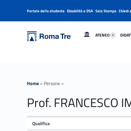
Portale dello studente
Disabilità e DSA
Sala Stampa
Chiedi 
Header info sidebar
Primary Menu
Ateneo 64141-1
Didatt
Università Roma Tre
Prof. FRANCESCO IMPERI - Università Roma Tre
ATENEO
DIDAT
L’Università degli Studi Roma Tre è un’università giovane e per giovani, è nata nel 1992 ed è rapidamente cresciuta sia in termini di studenti che di corsi di studio offerti. Sono attivi 13 dipartimenti che offrono corsi di Laurea, Laurea magistrale, Master, Corsi di perfezionamento, Dottorati di ricerca e Scuole di specializzazione
Home
»
Persone
»
Prof. FRANCESCO I
Qualifica