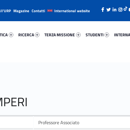
all’URP
Magazine
Contatti
International website
ica 78524-26
Ricerca 38453-38
Terza Missione 18071-49
Studenti 25542-66
Internazi
TICA
RICERCA
TERZA MISSIONE
STUDENTI
INTERNA
MPERI
Professore Associato