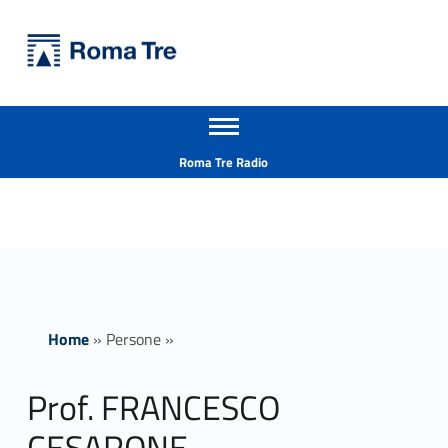
Primary Menu
Università Roma Tre
Prof. FRANCESCO CESARONE - Università Roma Tre
Apri il menu secondario
L’Università degli Studi Roma Tre è un’università giovane e per giovani, è nata nel 1992 ed è rapidamente cresciuta sia in termini di studenti che di corsi di studio offerti. Sono attivi 13 dipartimenti che offrono corsi di Laurea, Laurea magistrale, Master, Corsi di perfezionamento, Dottorati di ricerca e Scuole di specializzazione
Header info sidebar
Roma Tre Radio
Home
»
Persone
»
Prof. FRANCESCO
CESARONE