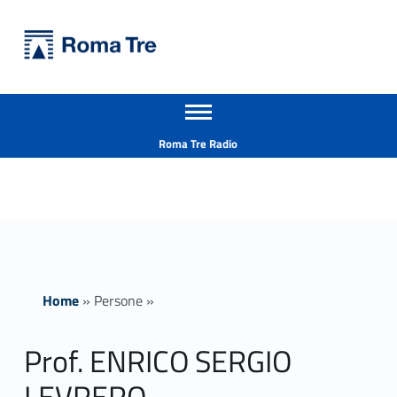
Primary Menu
Università Roma Tre
Prof. ENRICO SERGIO LEVRERO - Università Roma Tre
Apri il menu secondario
L’Università degli Studi Roma Tre è un’università giovane e per giovani, è nata nel 1992 ed è rapidamente cresciuta sia in termini di studenti che di corsi di studio offerti. Sono attivi 13 dipartimenti che offrono corsi di Laurea, Laurea magistrale, Master, Corsi di perfezionamento, Dottorati di ricerca e Scuole di specializzazione
Header info sidebar
Roma Tre Radio
Home
»
Persone
»
Prof. ENRICO SERGIO
LEVRERO