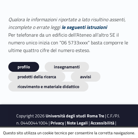
Qualora le informazioni riportate a lato risultino assenti,
incomplete o errate leggi
le seguenti istruzioni
Per telefonare da un edificio dell'Ateneo all'altro SE il
numero unico inizia con "06 5733xxxx" basta comporre le
ultime quattro cifre del numero esteso.
profilo
insegnamenti
prodotti della ricerca
avvisi
ricevimento e materiale didattico
Copyright 2026
Università degli studi Roma Tre
| C.F./P.I.
n. 04400441004 |
Privacy
|
Note Legali
|
Accessibilità
|
Obiettivi di accessibilità
|
Dichiarazione di accessibilità
Questo sito utilizza un cookie tecnico per consentire la corretta navigazione.