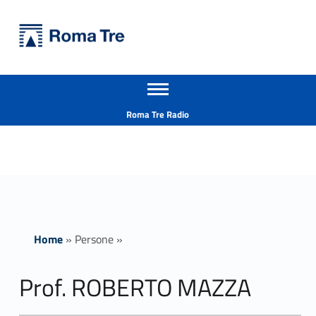
Primary Menu
Università Roma Tre
Prof. ROBERTO MAZZA - Università Roma Tre
Apri il menu secondario
L’Università degli Studi Roma Tre è un’università giovane e per giovani, è nata nel 1992 ed è rapidamente cresciuta sia in termini di studenti che di corsi di studio offerti. Sono attivi 13 dipartimenti che offrono corsi di Laurea, Laurea magistrale, Master, Corsi di perfezionamento, Dottorati di ricerca e Scuole di specializzazione
Header info sidebar
Roma Tre Radio
Home
»
Persone
»
Prof. ROBERTO MAZZA