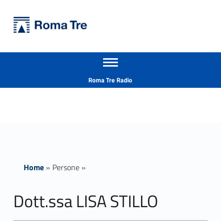
Primary Menu
Università Roma Tre
Dott.ssa LISA STILLO - Università Roma Tre
Apri il menu secondario
L’Università degli Studi Roma Tre è un’università giovane e per giovani, è nata nel 1992 ed è rapidamente cresciuta sia in termini di studenti che di corsi di studio offerti. Sono attivi 13 dipartimenti che offrono corsi di Laurea, Laurea magistrale, Master, Corsi di perfezionamento, Dottorati di ricerca e Scuole di specializzazione
Header info sidebar
Roma Tre Radio
Home
»
Persone
»
Dott.ssa LISA STILLO