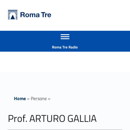
Primary Menu
Università Roma Tre
Prof. ARTURO GALLIA - Università Roma Tre
Apri il menu secondario
L’Università degli Studi Roma Tre è un’università giovane e per giovani, è nata nel 1992 ed è rapidamente cresciuta sia in termini di studenti che di corsi di studio offerti. Sono attivi 13 dipartimenti che offrono corsi di Laurea, Laurea magistrale, Master, Corsi di perfezionamento, Dottorati di ricerca e Scuole di specializzazione
Header info sidebar
Roma Tre Radio
Home
»
Persone
»
Prof. ARTURO GALLIA