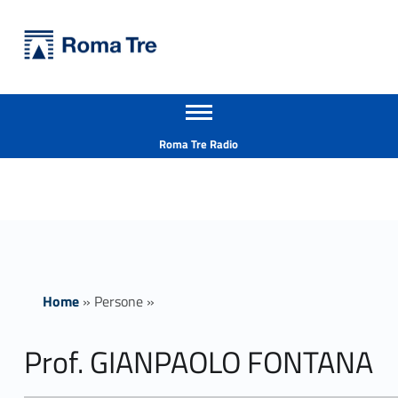
Primary Menu
Università Roma Tre
Prof. GIANPAOLO FONTANA - Università Roma Tre
Apri il menu secondario
L’Università degli Studi Roma Tre è un’università giovane e per giovani, è nata nel 1992 ed è rapidamente cresciuta sia in termini di studenti che di corsi di studio offerti. Sono attivi 13 dipartimenti che offrono corsi di Laurea, Laurea magistrale, Master, Corsi di perfezionamento, Dottorati di ricerca e Scuole di specializzazione
Header info sidebar
Roma Tre Radio
Home
»
Persone
»
Prof. GIANPAOLO FONTANA