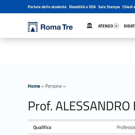
Portale dello studente
Disabilità e DSA
Sala Stampa
Chiedi 
Header info sidebar
Primary Menu
Ateneo 3652-1
Didatt
Università Roma Tre
Prof. ALESSANDRO ROMANO - Università Roma Tre
ATENEO
DIDAT
L’Università degli Studi Roma Tre è un’università giovane e per giovani, è nata nel 1992 ed è rapidamente cresciuta sia in termini di studenti che di corsi di studio offerti. Sono attivi 13 dipartimenti che offrono corsi di Laurea, Laurea magistrale, Master, Corsi di perfezionamento, Dottorati di ricerca e Scuole di specializzazione
Home
»
Persone
»
Prof. ALESSANDR
Qualifica
Professo