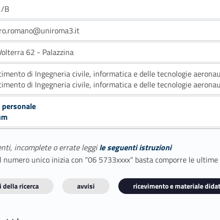
1/B
dro.romano@uniroma3.it
Volterra 62 - Palazzina
timento di Ingegneria civile, informatica e delle tecnologie aerona
timento di Ingegneria civile, informatica e delle tecnologie aerona
 personale
um
enti, incomplete o errate leggi
le seguenti istruzioni
E il numero unico inizia con "06 5733xxxx" basta comporre le ultime
 della ricerca
avvisi
ricevimento e materiale didat