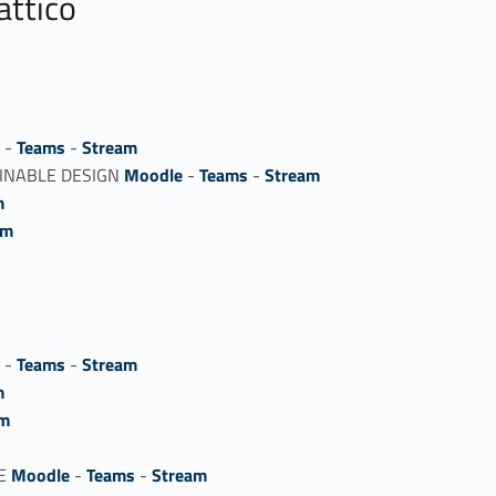
attico
e
-
Teams
-
Stream
INABLE DESIGN
Moodle
-
Teams
-
Stream
m
am
e
-
Teams
-
Stream
m
am
ME
Moodle
-
Teams
-
Stream