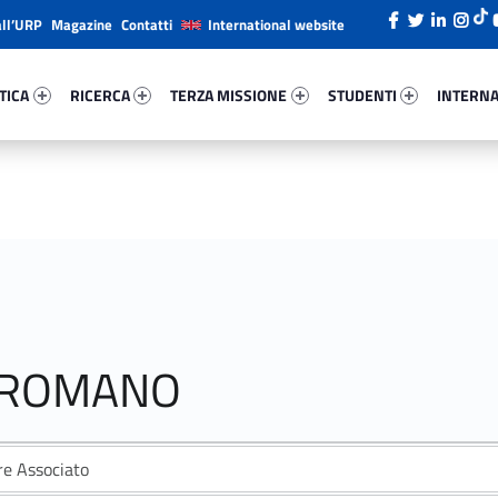
all’URP
Magazine
Contatti
International website
ica 15860-26
Ricerca 71080-38
Terza Missione 49102-49
Studenti 36161-66
Internazi
TICA
RICERCA
TERZA MISSIONE
STUDENTI
INTERNA
O ROMANO
re Associato