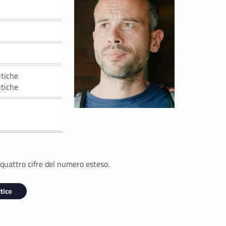
utiche
utiche
 quattro cifre del numero esteso.
tico