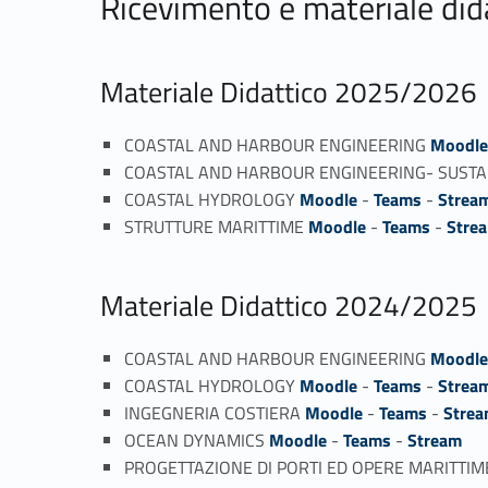
Ricevimento e materiale did
Materiale Didattico 2025/2026
COASTAL AND HARBOUR ENGINEERING
Moodl
COASTAL AND HARBOUR ENGINEERING- SUSTA
COASTAL HYDROLOGY
Moodle
-
Teams
-
Strea
STRUTTURE MARITTIME
Moodle
-
Teams
-
Stre
Materiale Didattico 2024/2025
COASTAL AND HARBOUR ENGINEERING
Moodl
COASTAL HYDROLOGY
Moodle
-
Teams
-
Strea
INGEGNERIA COSTIERA
Moodle
-
Teams
-
Stre
OCEAN DYNAMICS
Moodle
-
Teams
-
Stream
PROGETTAZIONE DI PORTI ED OPERE MARITTI