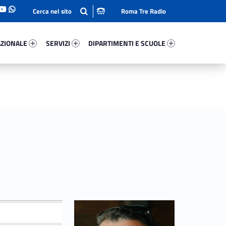
Roma Tre Radio
onale 42107-93
Servizi 5946-114
Dipartimenti E Scuole 52762-140
ZIONALE
SERVIZI
DIPARTIMENTI E SCUOLE