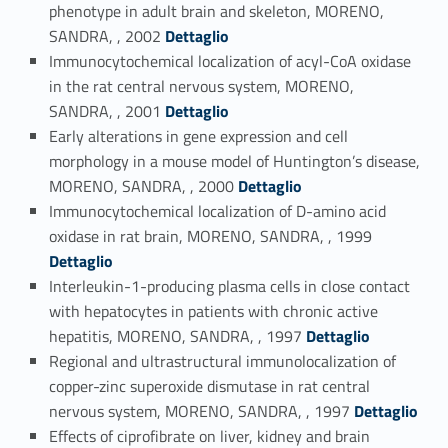
phenotype in adult brain and skeleton, MORENO,
Link identifier #identifier_person_152948-78
SANDRA, , 2002
Dettaglio
Immunocytochemical localization of acyl-CoA oxidase
in the rat central nervous system, MORENO,
Link identifier #identifier_person_41386-79
SANDRA, , 2001
Dettaglio
Early alterations in gene expression and cell
morphology in a mouse model of Huntington’s disease,
Link identifier #identifier_person_190362-80
MORENO, SANDRA, , 2000
Dettaglio
Immunocytochemical localization of D-amino acid
Link identifier #identifier_person_21264-81
oxidase in rat brain, MORENO, SANDRA, , 1999
Dettaglio
Interleukin-1-producing plasma cells in close contact
with hepatocytes in patients with chronic active
Link identifier #identifier_person_151947-82
hepatitis, MORENO, SANDRA, , 1997
Dettaglio
Regional and ultrastructural immunolocalization of
copper-zinc superoxide dismutase in rat central
Link identifier #identifier_person_98145-83
nervous system, MORENO, SANDRA, , 1997
Dettaglio
Effects of ciprofibrate on liver, kidney and brain