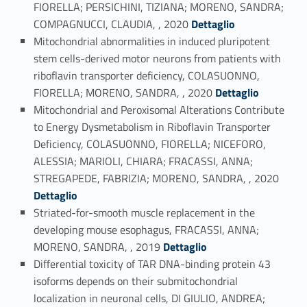
FIORELLA; PERSICHINI, TIZIANA; MORENO, SANDRA;
Link identifier #identifier_person_165754-21
COMPAGNUCCI, CLAUDIA, , 2020
Dettaglio
Mitochondrial abnormalities in induced pluripotent
stem cells-derived motor neurons from patients with
riboflavin transporter deficiency, COLASUONNO,
Link identifier #identifier_person_180379-22
FIORELLA; MORENO, SANDRA, , 2020
Dettaglio
Mitochondrial and Peroxisomal Alterations Contribute
to Energy Dysmetabolism in Riboflavin Transporter
Deficiency, COLASUONNO, FIORELLA; NICEFORO,
ALESSIA; MARIOLI, CHIARA; FRACASSI, ANNA;
Link identifier #identifier_person_19955-23
STREGAPEDE, FABRIZIA; MORENO, SANDRA, , 2020
Dettaglio
Striated-for-smooth muscle replacement in the
developing mouse esophagus, FRACASSI, ANNA;
Link identifier #identifier_person_180206-24
MORENO, SANDRA, , 2019
Dettaglio
Differential toxicity of TAR DNA-binding protein 43
isoforms depends on their submitochondrial
localization in neuronal cells, DI GIULIO, ANDREA;