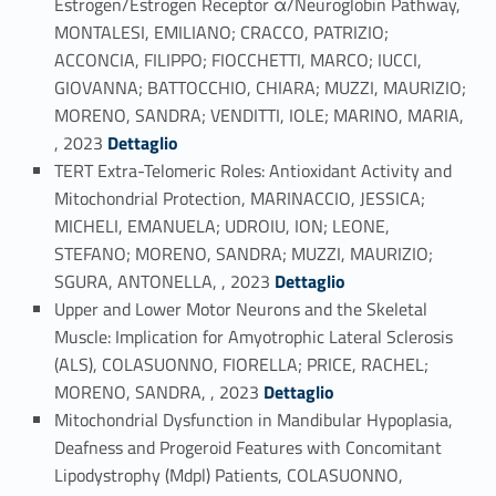
Estrogen/Estrogen Receptor α/Neuroglobin Pathway,
MONTALESI, EMILIANO; CRACCO, PATRIZIO;
ACCONCIA, FILIPPO; FIOCCHETTI, MARCO; IUCCI,
GIOVANNA; BATTOCCHIO, CHIARA; MUZZI, MAURIZIO;
MORENO, SANDRA; VENDITTI, IOLE; MARINO, MARIA,
Link identifier #identifier_person_96929-11
, 2023
Dettaglio
TERT Extra-Telomeric Roles: Antioxidant Activity and
Mitochondrial Protection, MARINACCIO, JESSICA;
MICHELI, EMANUELA; UDROIU, ION; LEONE,
STEFANO; MORENO, SANDRA; MUZZI, MAURIZIO;
Link identifier #identifier_person_155183-12
SGURA, ANTONELLA, , 2023
Dettaglio
Upper and Lower Motor Neurons and the Skeletal
Muscle: Implication for Amyotrophic Lateral Sclerosis
(ALS), COLASUONNO, FIORELLA; PRICE, RACHEL;
Link identifier #identifier_person_12279-13
MORENO, SANDRA, , 2023
Dettaglio
Mitochondrial Dysfunction in Mandibular Hypoplasia,
Deafness and Progeroid Features with Concomitant
Lipodystrophy (Mdpl) Patients, COLASUONNO,
Link identifier #identifier_person_31363-14