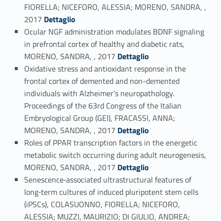
FIORELLA; NICEFORO, ALESSIA; MORENO, SANDRA, ,
Link identifier #identifier_person_20679-30
2017
Dettaglio
Ocular NGF administration modulates BDNF signaling
in prefrontal cortex of healthy and diabetic rats,
Link identifier #identifier_person_186663-31
MORENO, SANDRA, , 2017
Dettaglio
Oxidative stress and antioxidant response in the
frontal cortex of demented and non-demented
individuals with Alzheimer’s neuropathology.
Proceedings of the 63rd Congress of the Italian
Embryological Group (GEI), FRACASSI, ANNA;
Link identifier #identifier_person_135072-32
MORENO, SANDRA, , 2017
Dettaglio
Roles of PPAR transcription factors in the energetic
metabolic switch occurring during adult neurogenesis,
Link identifier #identifier_person_145832-33
MORENO, SANDRA, , 2017
Dettaglio
Senescence‐associated ultrastructural features of
long‐term cultures of induced pluripotent stem cells
(iPSCs), COLASUONNO, FIORELLA; NICEFORO,
ALESSIA; MUZZI, MAURIZIO; DI GIULIO, ANDREA;