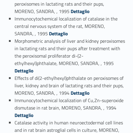
peroxisomes in lactating rats and their pups,
Link identifier #identifier_person_66977-84
MORENO, SANDRA, , 1995
Dettaglio
Immunocytochemical localization of catalase in the
central nervous system of the rat, MORENO,
Link identifier #identifier_person_60653-85
SANDRA, , 1995
Dettaglio
Morphometric analysis of liver and kidney peroxisomes
in lactating rats and their pups after treatment with
the peroxisomal proliferator di-(2-
Link identifier #identifier_person_89714-86
ethylhexyl)phthalate, MORENO, SANDRA, , 1995
Dettaglio
Effects of di(2-ethylhexyl)phthalate on peroxisomes of
liver, kidney and brain of lactating rats and their pups,
Link identifier #identifier_person_193909-87
MORENO, SANDRA, , 1994
Dettaglio
Immunocytochemical localization of Cu,Zn-superoxide
Link identifier #identifier_person_88968-88
dismutase in rat brain, MORENO, SANDRA, , 1994
Dettaglio
Catalase activity in human neuroectodermal cell lines
and in rat brain astroglial cells in culture, MORENO,