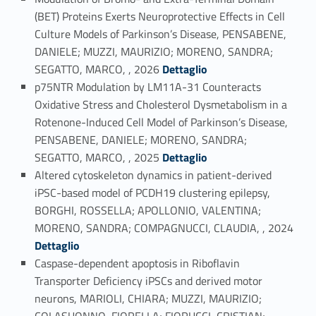
(BET) Proteins Exerts Neuroprotective Effects in Cell
Culture Models of Parkinson’s Disease, PENSABENE,
DANIELE; MUZZI, MAURIZIO; MORENO, SANDRA;
Link identifier #identifier_person_99066-1
SEGATTO, MARCO, , 2026
Dettaglio
p75NTR Modulation by LM11A-31 Counteracts
Oxidative Stress and Cholesterol Dysmetabolism in a
Rotenone-Induced Cell Model of Parkinson’s Disease,
PENSABENE, DANIELE; MORENO, SANDRA;
Link identifier #identifier_person_192574-2
SEGATTO, MARCO, , 2025
Dettaglio
Altered cytoskeleton dynamics in patient-derived
iPSC-based model of PCDH19 clustering epilepsy,
BORGHI, ROSSELLA; APOLLONIO, VALENTINA;
Link identifier #identifier_person_113994-3
MORENO, SANDRA; COMPAGNUCCI, CLAUDIA, , 2024
Dettaglio
Caspase-dependent apoptosis in Riboflavin
Transporter Deficiency iPSCs and derived motor
neurons, MARIOLI, CHIARA; MUZZI, MAURIZIO;
COLASUONNO, FIORELLA; FIORUCCI, CRISTIAN;