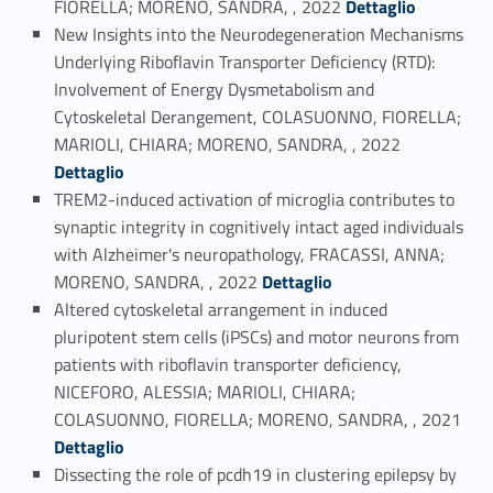
FIORELLA; MORENO, SANDRA, , 2022
Dettaglio
New Insights into the Neurodegeneration Mechanisms
Underlying Riboflavin Transporter Deficiency (RTD):
Involvement of Energy Dysmetabolism and
Cytoskeletal Derangement, COLASUONNO, FIORELLA;
Link identifier #identifier_person_191019-15
MARIOLI, CHIARA; MORENO, SANDRA, , 2022
Dettaglio
TREM2-induced activation of microglia contributes to
synaptic integrity in cognitively intact aged individuals
with Alzheimer's neuropathology, FRACASSI, ANNA;
Link identifier #identifier_person_74532-16
MORENO, SANDRA, , 2022
Dettaglio
Altered cytoskeletal arrangement in induced
pluripotent stem cells (iPSCs) and motor neurons from
patients with riboflavin transporter deficiency,
NICEFORO, ALESSIA; MARIOLI, CHIARA;
Link identifier #identifier_person_163027-17
COLASUONNO, FIORELLA; MORENO, SANDRA, , 2021
Dettaglio
Dissecting the role of pcdh19 in clustering epilepsy by