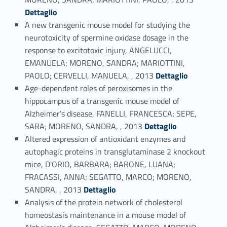
Dettaglio
A new transgenic mouse model for studying the
neurotoxicity of spermine oxidase dosage in the
response to excitotoxic injury, ANGELUCCI,
EMANUELA; MORENO, SANDRA; MARIOTTINI,
Link identifier #identifier_person_167824-51
PAOLO; CERVELLI, MANUELA, , 2013
Dettaglio
Age-dependent roles of peroxisomes in the
hippocampus of a transgenic mouse model of
Alzheimer’s disease, FANELLI, FRANCESCA; SEPE,
Link identifier #identifier_person_84419-52
SARA; MORENO, SANDRA, , 2013
Dettaglio
Altered expression of antioxidant enzymes and
autophagic proteins in transglutaminase 2 knockout
mice, D'ORIO, BARBARA; BARONE, LUANA;
FRACASSI, ANNA; SEGATTO, MARCO; MORENO,
Link identifier #identifier_person_147273-53
SANDRA, , 2013
Dettaglio
Analysis of the protein network of cholesterol
homeostasis maintenance in a mouse model of