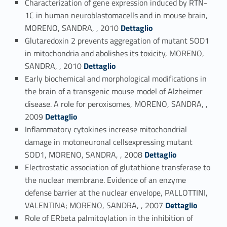
Characterization of gene expression induced by RTN-
1C in human neuroblastomacells and in mouse brain,
Link identifier #identifier_person_162646-63
MORENO, SANDRA, , 2010
Dettaglio
Glutaredoxin 2 prevents aggregation of mutant SOD1
in mitochondria and abolishes its toxicity, MORENO,
Link identifier #identifier_person_89454-64
SANDRA, , 2010
Dettaglio
Early biochemical and morphological modifications in
the brain of a transgenic mouse model of Alzheimer
disease. A role for peroxisomes, MORENO, SANDRA, ,
Link identifier #identifier_person_186908-65
2009
Dettaglio
Inflammatory cytokines increase mitochondrial
damage in motoneuronal cellsexpressing mutant
Link identifier #identifier_person_9344-66
SOD1, MORENO, SANDRA, , 2008
Dettaglio
Electrostatic association of glutathione transferase to
the nuclear membrane. Evidence of an enzyme
defense barrier at the nuclear envelope, PALLOTTINI,
Link identifier #identifier_person_187582-67
VALENTINA; MORENO, SANDRA, , 2007
Dettaglio
Role of ERbeta palmitoylation in the inhibition of