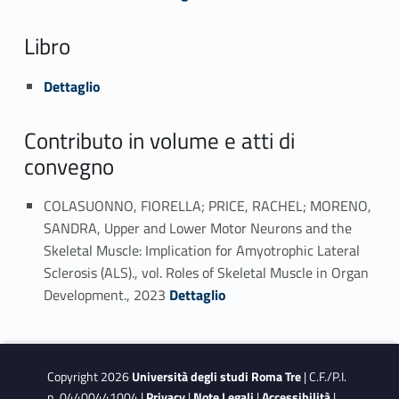
Libro
Link identifier #identifier_person_113824-96
Dettaglio
Contributo in volume e atti di
convegno
COLASUONNO, FIORELLA; PRICE, RACHEL; MORENO,
SANDRA, Upper and Lower Motor Neurons and the
Skeletal Muscle: Implication for Amyotrophic Lateral
Sclerosis (ALS)., vol. Roles of Skeletal Muscle in Organ
Link identifier #identifier_person_100600-97
Development., 2023
Dettaglio
Copyright 2026
Università degli studi Roma Tre
| C.F./P.I.
n. 04400441004 |
Privacy
|
Note Legali
|
Accessibilità
|