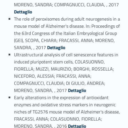
Link identifier #identifier_person_164186-34
MORENO, SANDRA; COMPAGNUCCI, CLAUDIA, , 2017
Dettaglio
The role of peroxisomes during adult neurogenesis in a
mouse model of Alzheimer's disease. In: Proceedings of
the 63rd Congress of the Italian Embryological Group
(GEI), SCOPA, CHIARA; FRACASSI, ANNA; MORENO,
Link identifier #identifier_person_150112-35
SANDRA, , 2017
Dettaglio
Ultrastructural analysis of cell senescence features in
induced pluripotent stem cells, COLASUONNO,
FIORELLA; MUZZI, MAURIZIO; BORGHI, ROSSELLA;
NICEFORO, ALESSIA; FRACASSI, ANNA;
COMPAGNUCCI, CLAUDIA; DI GIULIO, ANDREA;
Link identifier #identifier_person_184153-36
MORENO, SANDRA, , 2017
Dettaglio
Early alterations in the expression of antioxidant
enzymes and oxidative stress markers in neurogenic
niches of TG2576 mouse model of Alzheimer's disease,
FRACASSI, ANNA; COLASUONNO, FIORELLA;
Link identifier #identifier_person_39914-37
MORENO, SANDRA, , 2016
Dettaglio