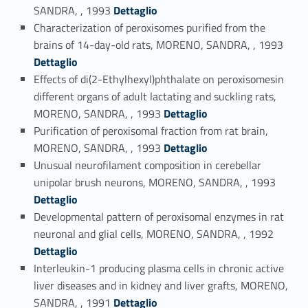
Link identifier #identifier_person_50181-89
SANDRA, , 1993
Dettaglio
Characterization of peroxisomes purified from the
Link identifier #identifier_person_115634-90
brains of 14-day-old rats, MORENO, SANDRA, , 1993
Dettaglio
Effects of di(2-Ethylhexyl)phthalate on peroxisomesin
different organs of adult lactating and suckling rats,
Link identifier #identifier_person_95025-91
MORENO, SANDRA, , 1993
Dettaglio
Purification of peroxisomal fraction from rat brain,
Link identifier #identifier_person_163773-92
MORENO, SANDRA, , 1993
Dettaglio
Unusual neurofilament composition in cerebellar
Link identifier #identifier_person_48176-93
unipolar brush neurons, MORENO, SANDRA, , 1993
Dettaglio
Developmental pattern of peroxisomal enzymes in rat
Link identifier #identifier_person_42960-94
neuronal and glial cells, MORENO, SANDRA, , 1992
Dettaglio
Interleukin-1 producing plasma cells in chronic active
liver diseases and in kidney and liver grafts, MORENO,
Link identifier #identifier_person_146275-95
SANDRA, , 1991
Dettaglio