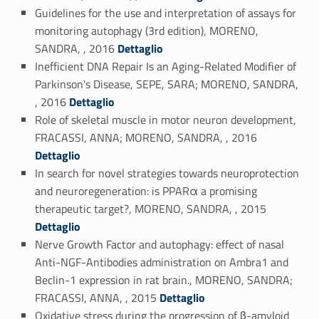
Guidelines for the use and interpretation of assays for
monitoring autophagy (3rd edition), MORENO,
Link identifier #identifier_person_177176-38
SANDRA, , 2016
Dettaglio
Inefficient DNA Repair Is an Aging-Related Modifier of
Parkinson's Disease, SEPE, SARA; MORENO, SANDRA,
Link identifier #identifier_person_53106-39
, 2016
Dettaglio
Role of skeletal muscle in motor neuron development,
Link identifier #identifier_person_24228-40
FRACASSI, ANNA; MORENO, SANDRA, , 2016
Dettaglio
In search for novel strategies towards neuroprotection
and neuroregeneration: is PPARα a promising
Link identifier #identifier_person_84812-41
therapeutic target?, MORENO, SANDRA, , 2015
Dettaglio
Nerve Growth Factor and autophagy: effect of nasal
Anti-NGF-Antibodies administration on Ambra1 and
Beclin-1 expression in rat brain., MORENO, SANDRA;
Link identifier #identifier_person_64020-42
FRACASSI, ANNA, , 2015
Dettaglio
Oxidative stress during the progression of β-amyloid