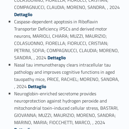
Link identifier #identifier_person_176268-4
COMPAGNUCCI, CLAUDIA; MORENO, SANDRA, , 2024
Dettaglio
Caspase-dependent apoptosis in Riboflavin
Transporter Deficiency iPSCs and derived motor
neurons, MARIOLI, CHIARA; MUZZI, MAURIZIO;
COLASUONNO, FIORELLA; FIORUCCI, CRISTIAN;
PETRINI, SOFIA; COMPAGNUCCI, CLAUDIA; MORENO,
Link identifier #identifier_person_73044-5
SANDRA, , 2024
Dettaglio
Nasal tau immunotherapy clears intracellular tau
pathology and improves cognitive functions in aged
tauopathy mice, PRICE, RACHEL; MORENO, SANDRA,
Link identifier #identifier_person_145139-6
, 2024
Dettaglio
Neuroglobin-enriched secretome provides
neuroprotection against hydrogen peroxide and
mitochondrial toxin-induced cellular stress, BASTARI,
GIOVANNA; MUZZI, MAURIZIO; MORENO, SANDRA;
Link identifier #identifier_person_95429-7
MARINO, MARIA; FIOCCHETTI, MARCO, , 2024