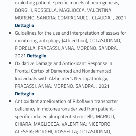
exploiting patient-specific models of neurogenesis,
BORGHI, ROSSELLA; MAGLIOCCA, VALENTINA;
Link identifier #identifier_person_125093-18
MORENO, SANDRA; COMPAGNUCCI, CLAUDIA, , 2021
Dettaglio
Guidelines for the use and interpretation of assays for
monitoring autophagy (4th edition), COLASUONNO,
FIORELLA; FRACASSI, ANNA; MORENO, SANDRA, ,
Link identifier #identifier_person_105769-19
2021
Dettaglio
Oxidative Damage and Antioxidant Response in
Frontal Cortex of Demented and Nondemented
Individuals with Alzheimer's Neuropathology,
Link identifier #identifier_person_163826-20
FRACASSI, ANNA; MORENO, SANDRA, , 2021
Dettaglio
Antioxidant amelioration of Riboflavin transporter
deficiency in motoneurons derived from patient-
specific induced pluripotent stem cells, MARIOLI,
CHIARA; MAGLIOCCA, VALENTINA; NICEFORO,
ALESSIA; BORGHI, ROSSELLA; COLASUONNO,