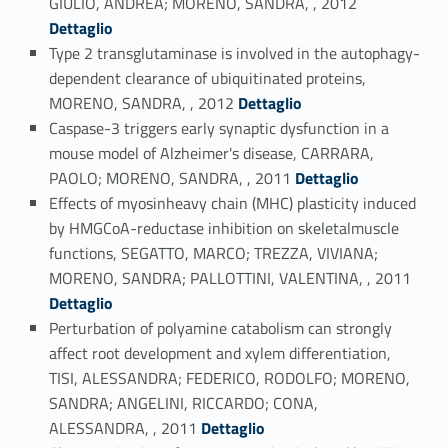
GIULIO, ANDREA; MORENO, SANDRA, , 2012
Dettaglio
Type 2 transglutaminase is involved in the autophagy-
dependent clearance of ubiquitinated proteins,
Link identifier #identifier_person_172714-59
MORENO, SANDRA, , 2012
Dettaglio
Caspase-3 triggers early synaptic dysfunction in a
mouse model of Alzheimer's disease, CARRARA,
Link identifier #identifier_person_63621-60
PAOLO; MORENO, SANDRA, , 2011
Dettaglio
Effects of myosinheavy chain (MHC) plasticity induced
by HMGCoA-reductase inhibition on skeletalmuscle
functions, SEGATTO, MARCO; TREZZA, VIVIANA;
Link identifier #identifier_person_141712-61
MORENO, SANDRA; PALLOTTINI, VALENTINA, , 2011
Dettaglio
Perturbation of polyamine catabolism can strongly
affect root development and xylem differentiation,
TISI, ALESSANDRA; FEDERICO, RODOLFO; MORENO,
SANDRA; ANGELINI, RICCARDO; CONA,
Link identifier #identifier_person_3969-62
ALESSANDRA, , 2011
Dettaglio