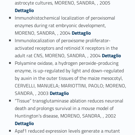
astrocyte cultures, MORENO, SANDRA, , 2005
Dettaglio
Immunohistochemical localization of peroxisomal
enzymes during rat embryonic development,
Link identifier #identifier_person_143661-74
MORENO, SANDRA, , 2004
Dettaglio
Immunolocalization of peroxisome proliferator-
activated receptors and retinoid X receptors in the
Link identifier #identifier_person_193243-75
adult rat CNS, MORENO, SANDRA, , 2004
Dettaglio
Polyamine oxidase, a hydrogen peroxide-producing
enzyme, is up-regulated by light and down-regulated
by auxin in the outer tissues of the maize mesocotyl,
CERVELLI, MANUELA; MARIOTTINI, PAOLO; MORENO,
Link identifier #identifier_person_28113-76
SANDRA, , 2003
Dettaglio
“Tissue” transglutaminase ablation reduces neuronal
death and prolongs survival in a mouse model of
Link identifier #identifier_person_80824-77
Huntington’s disease, MORENO, SANDRA, , 2002
Dettaglio
Apaf1 reduced expression levels generate a mutant