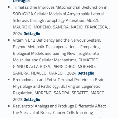
Dettaglio
Trimetazidine Improves Mitochondrial Dysfunction in
SOD1G93A Cellular Models of Amyotrophic Lateral
Sclerosis through Autophagy Activation, MUZZI,
MAURIZIO; MORENO, SANDRA; NAZIO, FRANCESCA, ,
Link identifier #identifier_person_128875-8
2024
Dettaglio
Vitamin B12 Deficiency and the Nervous System:
Beyond Metabolic Decompensation—Comparing
Biological Models and Gaining New Insights into
Molecular and Cellular Mechanisms, DI MATTEO,
GIANLUCA; LA ROSA, PIERGIORGO; MORENO,
Link identifier #identifier_person_132850-9
SANDRA; FIDALEO, MARCO, , 2024
Dettaglio
Bromodomain and Extra-Terminal Proteins in Brain
Physiology and Pathology: BET-ing on Epigenetic
Regulation, MORENO, SANDRA; SEGATTO, MARCO, ,
Link identifier #identifier_person_29365-10
2023
Dettaglio
Resveratrol Analogs and Prodrugs Differently Affect
the Survival of Breast Cancer Cells Impairing