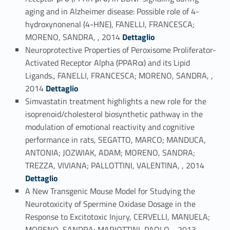
aging and in Alzheimer disease: Possible role of 4-
hydroxynonenal (4-HNE), FANELLI, FRANCESCA;
Link identifier #identifier_person_22075-47
MORENO, SANDRA, , 2014
Dettaglio
Neuroprotective Properties of Peroxisome Proliferator-
Activated Receptor Alpha (PPARα) and its Lipid
Ligands., FANELLI, FRANCESCA; MORENO, SANDRA, ,
Link identifier #identifier_person_124462-48
2014
Dettaglio
Simvastatin treatment highlights a new role for the
isoprenoid/cholesterol biosynthetic pathway in the
modulation of emotional reactivity and cognitive
performance in rats, SEGATTO, MARCO; MANDUCA,
ANTONIA; JOZWIAK, ADAM; MORENO, SANDRA;
Link identifier #identifier_person_135014-49
TREZZA, VIVIANA; PALLOTTINI, VALENTINA, , 2014
Dettaglio
A New Transgenic Mouse Model for Studying the
Neurotoxicity of Spermine Oxidase Dosage in the
Response to Excitotoxic Injury, CERVELLI, MANUELA;
Link identifier #identifier_person_87012-50
MORENO, SANDRA; MARIOTTINI, PAOLO, , 2013