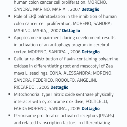
human colon cancer cell proliferation, MORENO,
Link identifier #identifier_person_55165-68
SANDRA; MARINO, MARIA, , 2007
Dettaglio
Role of ERβ palmitoylation in the inhibition of human
colon cancer cell proliferation, MORENO, SANDRA;
Link identifier #identifier_person_88875-69
MARINO, MARIA, , 2007
Dettaglio
Apoptosome impairment during development results
in activation of an autophagy program in cerebral
Link identifier #identifier_person_42336-70
cortex, MORENO, SANDRA, , 2006
Dettaglio
Cellular re-distribution of flavin-containing polyamine
oxidase in differentiating root and mesocotyl of Zea
mays L. seedlings, CONA, ALESSANDRA; MORENO,
SANDRA; FEDERICO, RODOLFO; ANGELINI,
Link identifier #identifier_person_154912-71
RICCARDO, , 2005
Dettaglio
Mitochondrial type I nitric oxide synthase physically
interacts with cytochrome c oxidase, POLTICELLI,
Link identifier #identifier_person_42392-72
FABIO; MORENO, SANDRA, , 2005
Dettaglio
Peroxisome proliferator-activated receptors (PPARs)
and related transcription factors in differentiating
Link identifier #identifier_person_91661-73