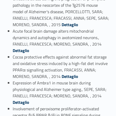
pathology in the neocortex of the Tg2576 mouse
model of Alzheimer's disease, PORCELLOTTI, SARA;
FANELLI, FRANCESCA; FRACASSI, ANNA; SEPE, SARA;
Link identifier #identifier_person_2804-43
MORENO, SANDRA, , 2015
Dettaglio
Acute focal brain damage alters mitochondrial
dynamics and autophagy in axotomized neurons.,
Link identifier #identifier_person_12221-44
FANELLI, FRANCESCA; MORENO, SANDRA, , 2014
Dettaglio
Cocoa protective effects against abnormal fat storage
and oxidative stress induced by a high-fat diet involve
PPARα signalling activation, FRACASSI, ANNA;
Link identifier #identifier_person_156890-45
MORENO, SANDRA, , 2014
Dettaglio
Expression of Ambra1 in mouse brain during
physiological and Alzheimer type aging., SEPE, SARA;
Link identifier #identifier_person_67063-46
FANELLI, FRANCESCA; MORENO, SANDRA, , 2014
Dettaglio
Involvement of peroxisome proliferator-activated
receptor β/δ (PPAR β/δ) in BDNF signaling during