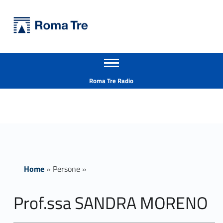
Primary Menu
Università Roma Tre
Prof.ssa SANDRA MORENO ricerca - Università Roma Tre
Apri il menu secondario
L’Università degli Studi Roma Tre è un’università giovane e per giovani, è nata nel 1992 ed è rapidamente cresciuta sia in termini di studenti che di corsi di studio offerti. Sono attivi 13 dipartimenti che offrono corsi di Laurea, Laurea magistrale, Master, Corsi di perfezionamento, Dottorati di ricerca e Scuole di specializzazione
Header info sidebar
Roma Tre Radio
Home
»
Persone
»
Prof.ssa SANDRA MORENO