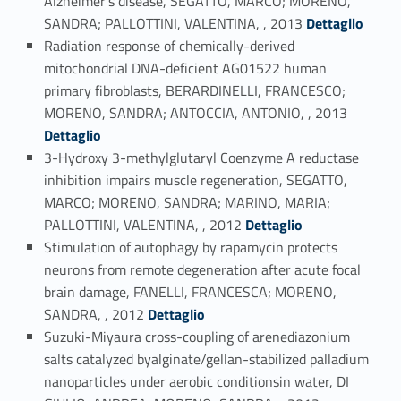
Alzheimer’s disease, SEGATTO, MARCO; MORENO,
Link identifier #identifier_person_174914-54
SANDRA; PALLOTTINI, VALENTINA, , 2013
Dettaglio
Radiation response of chemically-derived
mitochondrial DNA-deficient AG01522 human
primary fibroblasts, BERARDINELLI, FRANCESCO;
Link identifier #identifier_person_195351-55
MORENO, SANDRA; ANTOCCIA, ANTONIO, , 2013
Dettaglio
3-Hydroxy 3-methylglutaryl Coenzyme A reductase
inhibition impairs muscle regeneration, SEGATTO,
MARCO; MORENO, SANDRA; MARINO, MARIA;
Link identifier #identifier_person_91427-56
PALLOTTINI, VALENTINA, , 2012
Dettaglio
Stimulation of autophagy by rapamycin protects
neurons from remote degeneration after acute focal
brain damage, FANELLI, FRANCESCA; MORENO,
Link identifier #identifier_person_188027-57
SANDRA, , 2012
Dettaglio
Suzuki-Miyaura cross-coupling of arenediazonium
salts catalyzed byalginate/gellan-stabilized palladium
nanoparticles under aerobic conditionsin water, DI
Link identifier #identifier_person_199041-58