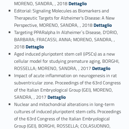
Link identifier #identifier_person_140607-25
MORENO, SANDRA, , 2018
Dettaglio
Editorial: Signaling Molecules as Biomarkers and
Therapeutic Targets for Alzheimer's Disease: A New
Link identifier #identifier_person_152304-26
Perspective, MORENO, SANDRA, , 2018
Dettaglio
Targeting PPARalpha In Alzheimer`s Disease, D'ORIO,
BARBARA; FRACASSI, ANNA; MORENO, SANDRA, ,
Link identifier #identifier_person_159350-27
2018
Dettaglio
Aged induced pluripotent stem cell (iPSCs) as a new
cellular model for studying premature aging, BORGHI,
Link identifier #identifier_person_171263-28
ROSSELLA; MORENO, SANDRA, , 2017
Dettaglio
Impact of acute inflammation on neurogenesis in rat
subventricular zone. Proceedings of the 63rd Congress
of the Italian Embryological Group (GEI), MORENO,
Link identifier #identifier_person_155187-29
SANDRA, , 2017
Dettaglio
Nuclear and mitochondrial alterations in long-term
cultures of induced pluripotent stem cells. Proceedings
of the 63rd Congress of the Italian Embryological
Group (GEI), BORGHI, ROSSELLA; COLASUONNO,