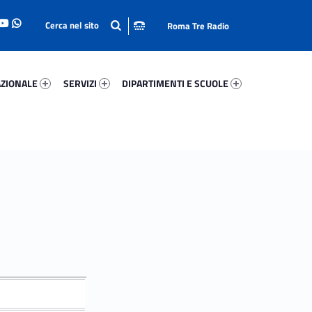
Roma Tre Radio
onale 50359-93
Servizi 20094-114
Dipartimenti E Scuole 497-140
ZIONALE
SERVIZI
DIPARTIMENTI E SCUOLE