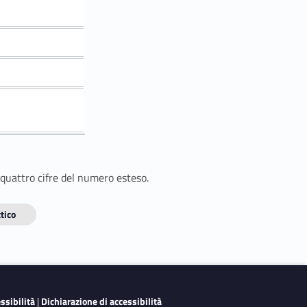
 quattro cifre del numero esteso.
tico
essibilità
|
Dichiarazione di accessibilità