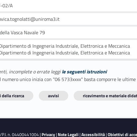
F-02/A
ovica.tognolatti@uniroma3.it
 della Vasca Navale 79
Dipartimento di Ingegneria Industriale, Elettronica e Meccanica
Dipartimento di Ingegneria Industriale, Elettronica e Meccanica
enti, incomplete o errate leggi
le seguenti istruzioni
E il numero unico inizia con "06 5733xxxx" basta comporre le ultime
 della ricerca
avvisi
ricevimento e materiale didat
F./P.I. n. 04400441004 |
Privacy
|
Note Legali
|
Accessibilità
|
Obiettivi di acc