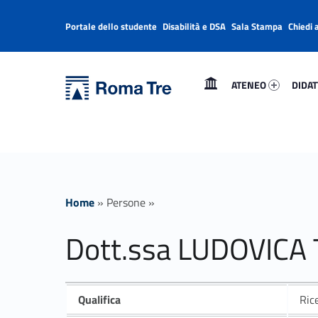
Portale dello studente
Disabilità e DSA
Sala Stampa
Chiedi 
Header info sidebar
Primary Menu
Ateneo 62676-1
Didatt
Università Roma Tre
Dott.ssa LUDOVICA TOGNOLATTI - Università Roma Tre
ATENEO
DIDAT
L’Università degli Studi Roma Tre è un’università giovane e per giovani, è nata nel 1992 ed è rapidamente cresciuta sia in termini di studenti che di corsi di studio offerti. Sono attivi 13 dipartimenti che offrono corsi di Laurea, Laurea magistrale, Master, Corsi di perfezionamento, Dottorati di ricerca e Scuole di specializzazione
Home
»
Persone
»
Dott.ssa LUDOVICA
Qualifica
Ric