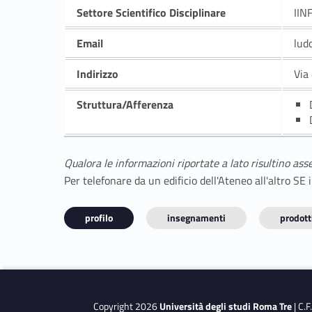
Settore Scientifico Disciplinare
IIN
Email
lud
Indirizzo
Via
Struttura/Afferenza
Qualora le informazioni riportate a lato risultino ass
Per telefonare da un edificio dell'Ateneo all'altro S
profilo
insegnamenti
prodotti
Copyright 2026
Università degli studi Roma Tre
| C.