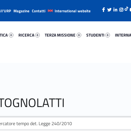
all’URP
Magazine
Contatti
International website
ica 45114-26
Ricerca 34316-38
Terza Missione 30236-49
Studenti 85502-66
Internazi
TICA
RICERCA
TERZA MISSIONE
STUDENTI
INTERNA
 TOGNOLATTI
ercatore tempo det. Legge 240/2010