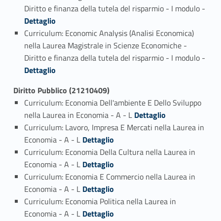
Link identifier #identifier_person_199239-1
Diritto e finanza della tutela del risparmio - I modulo -
Dettaglio
Curriculum: Economic Analysis (Analisi Economica)
nella Laurea Magistrale in Scienze Economiche -
Link identifier #identifier_person_78923-2
Diritto e finanza della tutela del risparmio - I modulo -
Dettaglio
Diritto Pubblico (21210409)
Curriculum: Economia Dell'ambiente E Dello Sviluppo
Link identifier #identifier_person_84141-1
nella Laurea in Economia - A - L
Dettaglio
Curriculum: Lavoro, Impresa E Mercati nella Laurea in
Link identifier #identifier_person_57463-2
Economia - A - L
Dettaglio
Curriculum: Economia Della Cultura nella Laurea in
Link identifier #identifier_person_190597-3
Economia - A - L
Dettaglio
Curriculum: Economia E Commercio nella Laurea in
Link identifier #identifier_person_112665-4
Economia - A - L
Dettaglio
Curriculum: Economia Politica nella Laurea in
Link identifier #identifier_person_127407-5
Economia - A - L
Dettaglio