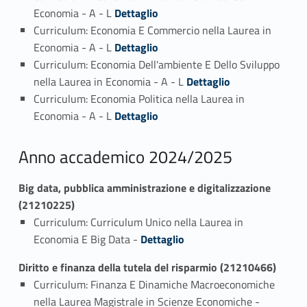
Link identifier #identifier_person_169075-3
Economia - A - L
Dettaglio
Curriculum: Economia E Commercio nella Laurea in
Link identifier #identifier_person_73545-4
Economia - A - L
Dettaglio
Curriculum: Economia Dell'ambiente E Dello Sviluppo
Link identifier #identifier_person_184847-5
nella Laurea in Economia - A - L
Dettaglio
Curriculum: Economia Politica nella Laurea in
Link identifier #identifier_person_131050-6
Economia - A - L
Dettaglio
Anno accademico 2024/2025
Big data, pubblica amministrazione e digitalizzazione
(21210225)
Curriculum: Curriculum Unico nella Laurea in
Link identifier #identifier_person_116014-1
Economia E Big Data -
Dettaglio
Diritto e finanza della tutela del risparmio (21210466)
Curriculum: Finanza E Dinamiche Macroeconomiche
nella Laurea Magistrale in Scienze Economiche -