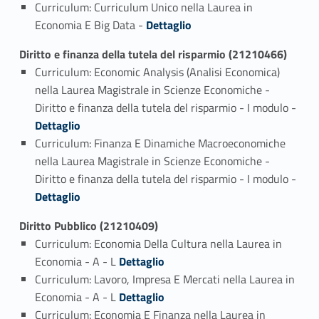
Curriculum: Curriculum Unico nella Laurea in
Link identifier #identifier_person_22800-1
Economia E Big Data -
Dettaglio
Diritto e finanza della tutela del risparmio (21210466)
Curriculum: Economic Analysis (Analisi Economica)
nella Laurea Magistrale in Scienze Economiche -
Link identifier #identifier_person_166153-1
Diritto e finanza della tutela del risparmio - I modulo -
Dettaglio
Curriculum: Finanza E Dinamiche Macroeconomiche
nella Laurea Magistrale in Scienze Economiche -
Link identifier #identifier_person_151852-2
Diritto e finanza della tutela del risparmio - I modulo -
Dettaglio
Diritto Pubblico (21210409)
Curriculum: Economia Della Cultura nella Laurea in
Link identifier #identifier_person_48167-1
Economia - A - L
Dettaglio
Curriculum: Lavoro, Impresa E Mercati nella Laurea in
Link identifier #identifier_person_17448-2
Economia - A - L
Dettaglio
Curriculum: Economia E Finanza nella Laurea in