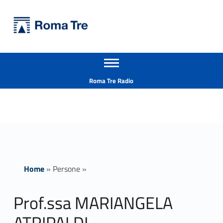
Primary Menu
Università Roma Tre
Prof.ssa MARIANGELA ATRIPALDI insegnamenti - Università Roma Tre
Apri il menu secondario
L’Università degli Studi Roma Tre è un’università giovane e per giovani, è nata nel 1992 ed è rapidamente cresciuta sia in termini di studenti che di corsi di studio offerti. Sono attivi 13 dipartimenti che offrono corsi di Laurea, Laurea magistrale, Master, Corsi di perfezionamento, Dottorati di ricerca e Scuole di specializzazione
Header info sidebar
Roma Tre Radio
Home
»
Persone
»
Prof.ssa MARIANGELA
ATRIPALDI