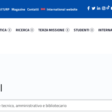
all’URP
Magazine
Contatti
International website
ica 54618-26
Ricerca 98240-38
Terza Missione 11070-49
Studenti 7661-66
Internazi
TICA
RICERCA
TERZA MISSIONE
STUDENTI
INTERNA
I
 tecnico, amministrativo e bibliotecario