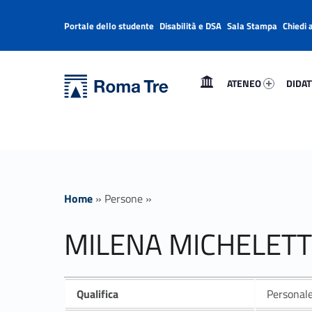
Portale dello studente
Disabilità e DSA
Sala Stampa
Chiedi 
Header info sidebar
Primary Menu
Ateneo 14375-1
Didatt
Università Roma Tre
MILENA MICHELETTI - Università Roma Tre
ATENEO
DIDAT
L’Università degli Studi Roma Tre è un’università giovane e per giovani, è nata nel 1992 ed è rapidamente cresciuta sia in termini di studenti che di corsi di studio offerti. Sono attivi 13 dipartimenti che offrono corsi di Laurea, Laurea magistrale, Master, Corsi di perfezionamento, Dottorati di ricerca e Scuole di specializzazione
Home
»
Persone
»
MILENA MICHELETT
Qualifica
Personale