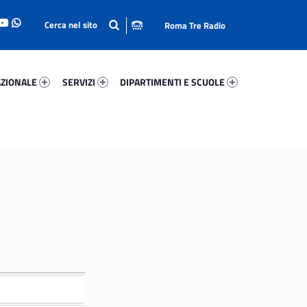
Roma Tre Radio
onale 56378-93
Servizi 18568-114
Dipartimenti E Scuole 88798-140
ZIONALE
SERVIZI
DIPARTIMENTI E SCUOLE