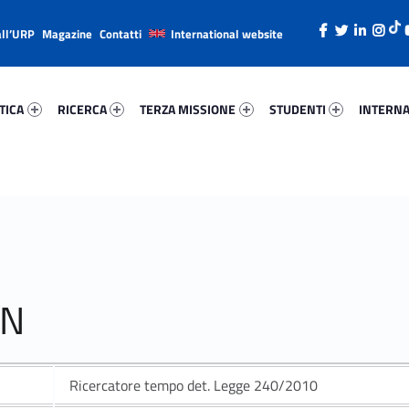
all’URP
Magazine
Contatti
International website
ica 65168-26
Ricerca 31525-38
Terza Missione 64467-49
Studenti 11959-66
Internazi
TICA
RICERCA
TERZA MISSIONE
STUDENTI
INTERNA
IN
Ricercatore tempo det. Legge 240/2010