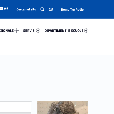
Roma Tre Radio
onale 82778-93
Servizi 46389-114
Dipartimenti E Scuole 14347-140
ZIONALE
SERVIZI
DIPARTIMENTI E SCUOLE