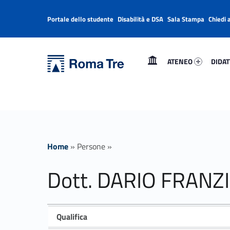
Portale dello studente
Disabilità e DSA
Sala Stampa
Chiedi 
Header info sidebar
Primary Menu
Ateneo 85787-1
Didatt
Università Roma Tre
Dott. DARIO FRANZIN - Università Roma Tre
ATENEO
DIDAT
L’Università degli Studi Roma Tre è un’università giovane e per giovani, è nata nel 1992 ed è rapidamente cresciuta sia in termini di studenti che di corsi di studio offerti. Sono attivi 13 dipartimenti che offrono corsi di Laurea, Laurea magistrale, Master, Corsi di perfezionamento, Dottorati di ricerca e Scuole di specializzazione
Home
»
Persone
»
Dott. DARIO FRANZ
Qualifica