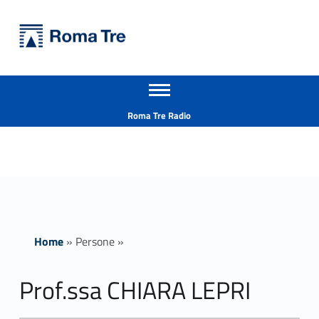
Primary Menu
Università Roma Tre
Prof.ssa CHIARA LEPRI - Università Roma Tre
Apri il menu secondario
L’Università degli Studi Roma Tre è un’università giovane e per giovani, è nata nel 1992 ed è rapidamente cresciuta sia in termini di studenti che di corsi di studio offerti. Sono attivi 13 dipartimenti che offrono corsi di Laurea, Laurea magistrale, Master, Corsi di perfezionamento, Dottorati di ricerca e Scuole di specializzazione
Header info sidebar
Roma Tre Radio
Home
»
Persone
»
Prof.ssa CHIARA LEPRI