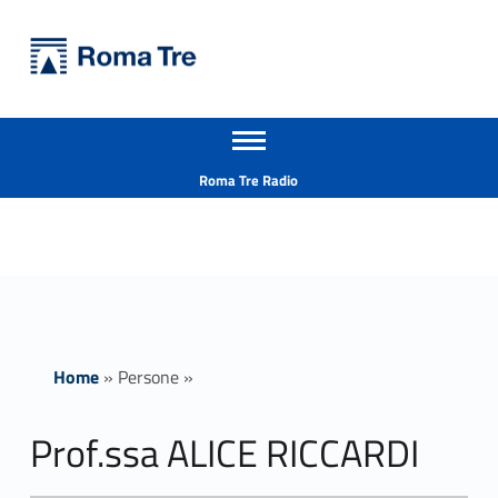
Primary Menu
Università Roma Tre
Prof.ssa ALICE RICCARDI - Università Roma Tre
Apri il menu secondario
L’Università degli Studi Roma Tre è un’università giovane e per giovani, è nata nel 1992 ed è rapidamente cresciuta sia in termini di studenti che di corsi di studio offerti. Sono attivi 13 dipartimenti che offrono corsi di Laurea, Laurea magistrale, Master, Corsi di perfezionamento, Dottorati di ricerca e Scuole di specializzazione
Header info sidebar
Roma Tre Radio
Home
»
Persone
»
Prof.ssa ALICE RICCARDI