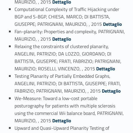
MAURIZIO, , 2015
Dettaglio
Computational Complexity of Traffic Hijacking under
BGP and S-BGP, CHIESA, MARCO; DI BATTISTA,
Link identifier #identifier_person_161898-33
GIUSEPPE; PATRIGNANI, MAURIZIO, , 2015
Dettaglio
Fan-planarity: Properties and complexity, PATRIGNANI,
Link identifier #identifier_person_169190-34
MAURIZIO, , 2015
Dettaglio
Relaxing the constraints of clustered planarity,
ANGELINI, PATRIZIO; DA LOZZO, GIORDANO; DI
BATTISTA, GIUSEPPE; FRATI, FABRIZIO; PATRIGNANI,
Link identifier #identifier_person_58280-35
MAURIZIO; ROSELLI, VINCENZO, , 2015
Dettaglio
Testing Planarity of Partially Embedded Graphs,
ANGELINI, PATRIZIO; DI BATTISTA, GIUSEPPE; FRATI,
Link identifier #identifier_person_148394-36
FABRIZIO; PATRIGNANI, MAURIZIO, , 2015
Dettaglio
We-Measure: Toward a low-cost portable
posturography for patients with multiple sclerosis
using the commercial Wii balance board, PATRIGNANI,
Link identifier #identifier_person_197416-37
MAURIZIO, , 2015
Dettaglio
Upward and Quasi-Upward Planarity Testing of