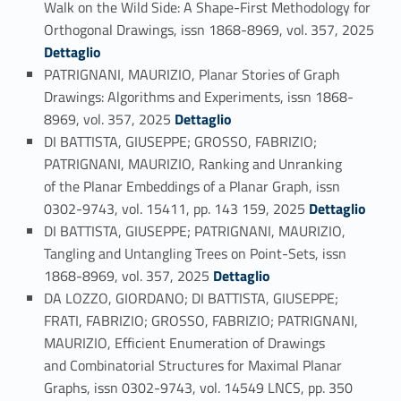
Walk on the Wild Side: A Shape-First Methodology for
Orthogonal Drawings, issn 1868-8969, vol. 357, 2025
Link identifier #identifier_person_165482-63
Dettaglio
PATRIGNANI, MAURIZIO, Planar Stories of Graph
Drawings: Algorithms and Experiments, issn 1868-
Link identifier #identifier_person_167109-64
8969, vol. 357, 2025
Dettaglio
DI BATTISTA, GIUSEPPE; GROSSO, FABRIZIO;
PATRIGNANI, MAURIZIO, Ranking and Unranking
of the Planar Embeddings of a Planar Graph, issn
Link identifier #identifier_person_177312-65
0302-9743, vol. 15411, pp. 143 159, 2025
Dettaglio
DI BATTISTA, GIUSEPPE; PATRIGNANI, MAURIZIO,
Tangling and Untangling Trees on Point-Sets, issn
Link identifier #identifier_person_127375-66
1868-8969, vol. 357, 2025
Dettaglio
DA LOZZO, GIORDANO; DI BATTISTA, GIUSEPPE;
FRATI, FABRIZIO; GROSSO, FABRIZIO; PATRIGNANI,
MAURIZIO, Efficient Enumeration of Drawings
and Combinatorial Structures for Maximal Planar
Graphs, issn 0302-9743, vol. 14549 LNCS, pp. 350