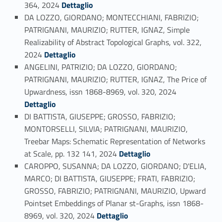
Link identifier #identifier_person_172084-67
364, 2024
Dettaglio
DA LOZZO, GIORDANO; MONTECCHIANI, FABRIZIO;
PATRIGNANI, MAURIZIO; RUTTER, IGNAZ, Simple
Realizability of Abstract Topological Graphs, vol. 322,
Link identifier #identifier_person_122586-68
2024
Dettaglio
ANGELINI, PATRIZIO; DA LOZZO, GIORDANO;
PATRIGNANI, MAURIZIO; RUTTER, IGNAZ, The Price of
Link identifier #identifier_person_179090-69
Upwardness, issn 1868-8969, vol. 320, 2024
Dettaglio
DI BATTISTA, GIUSEPPE; GROSSO, FABRIZIO;
MONTORSELLI, SILVIA; PATRIGNANI, MAURIZIO,
Treebar Maps: Schematic Representation of Networks
Link identifier #identifier_person_188099-70
at Scale, pp. 132 141, 2024
Dettaglio
CAROPPO, SUSANNA; DA LOZZO, GIORDANO; D'ELIA,
MARCO; DI BATTISTA, GIUSEPPE; FRATI, FABRIZIO;
GROSSO, FABRIZIO; PATRIGNANI, MAURIZIO, Upward
Pointset Embeddings of Planar st-Graphs, issn 1868-
Link identifier #identifier_person_78291-71
8969, vol. 320, 2024
Dettaglio