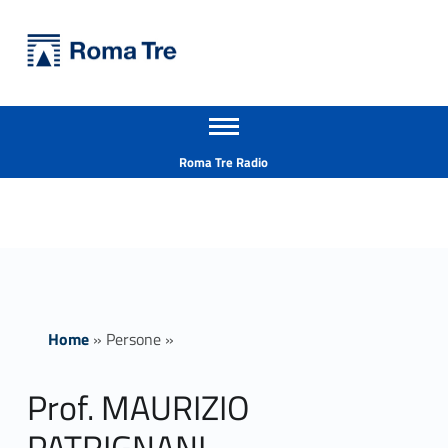
Primary Menu
Università Roma Tre
Prof. MAURIZIO PATRIGNANI ricerca - Università Roma Tre
Apri il menu secondario
L’Università degli Studi Roma Tre è un’università giovane e per giovani, è nata nel 1992 ed è rapidamente cresciuta sia in termini di studenti che di corsi di studio offerti. Sono attivi 13 dipartimenti che offrono corsi di Laurea, Laurea magistrale, Master, Corsi di perfezionamento, Dottorati di ricerca e Scuole di specializzazione
Header info sidebar
Roma Tre Radio
Home
»
Persone
»
Prof. MAURIZIO
PATRIGNANI