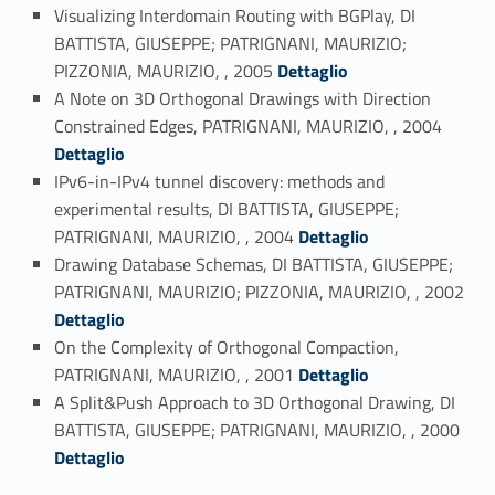
Visualizing Interdomain Routing with BGPlay, DI
BATTISTA, GIUSEPPE; PATRIGNANI, MAURIZIO;
Link identifier #identifier_person_180712-55
PIZZONIA, MAURIZIO, , 2005
Dettaglio
A Note on 3D Orthogonal Drawings with Direction
Link identifier #identifier_person_20998-56
Constrained Edges, PATRIGNANI, MAURIZIO, , 2004
Dettaglio
IPv6-in-IPv4 tunnel discovery: methods and
experimental results, DI BATTISTA, GIUSEPPE;
Link identifier #identifier_person_82344-57
PATRIGNANI, MAURIZIO, , 2004
Dettaglio
Drawing Database Schemas, DI BATTISTA, GIUSEPPE;
Link identifier #identifier_person_145073-58
PATRIGNANI, MAURIZIO; PIZZONIA, MAURIZIO, , 2002
Dettaglio
On the Complexity of Orthogonal Compaction,
Link identifier #identifier_person_72098-59
PATRIGNANI, MAURIZIO, , 2001
Dettaglio
A Split&Push Approach to 3D Orthogonal Drawing, DI
Link identifier #identifier_person_133535-60
BATTISTA, GIUSEPPE; PATRIGNANI, MAURIZIO, , 2000
Dettaglio