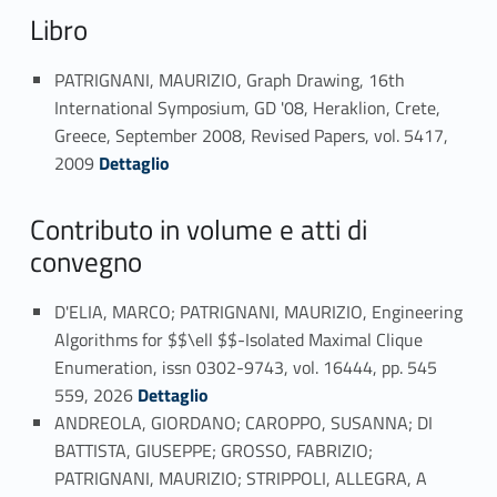
Libro
PATRIGNANI, MAURIZIO, Graph Drawing, 16th
International Symposium, GD '08, Heraklion, Crete,
Greece, September 2008, Revised Papers, vol. 5417,
Link identifier #identifier_person_137347-61
2009
Dettaglio
Contributo in volume e atti di
convegno
D'ELIA, MARCO; PATRIGNANI, MAURIZIO, Engineering
Algorithms for $$\ell $$-Isolated Maximal Clique
Enumeration, issn 0302-9743, vol. 16444, pp. 545
Link identifier #identifier_person_76452-62
559, 2026
Dettaglio
ANDREOLA, GIORDANO; CAROPPO, SUSANNA; DI
BATTISTA, GIUSEPPE; GROSSO, FABRIZIO;
PATRIGNANI, MAURIZIO; STRIPPOLI, ALLEGRA, A