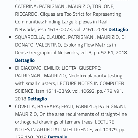
CATERINA; PATRIGNANI, MAURIZIO; TORLONE,
RICCARDO, Cliques are Too Strict for Representing
Communities: Finding Large k-plexes in Real
Link identifier #identifier_person_180378-90
Networks, issn 1613-0073, vol. 2161, 2018
Dettaglio
SQUARCELLA, CLAUDIO; PATRIGNANI, MAURIZIO; DI
DONATO, VALENTINO, Exploring Flow Metrics in
Link identifier #identifier_person_31489-91
Dense Geographical Networks, vol. 3, pp. 52 61, 2018
Dettaglio
DI GIACOMO, EMILIO; LIOTTA, GIUSEPPE;
PATRIGNANI, MAURIZIO, NodeTrix planarity testing
with small clusters, LECTURE NOTES IN COMPUTER
SCIENCE, issn 1611-3349, vol. 10692, pp. 479 491,
Link identifier #identifier_person_168433-92
2018
Dettaglio
COVELLA, BARBARA; FRATI, FABRIZIO; PATRIGNANI,
MAURIZIO, On the area requirements of straight-line
orthogonal drawings of ternary trees, LECTURE
NOTES IN ARTIFICIAL INTELLIGENCE, vol. 10979, pp.
Link identifier #identifier_person_152911-93
128 140, 2018
Dettaglio