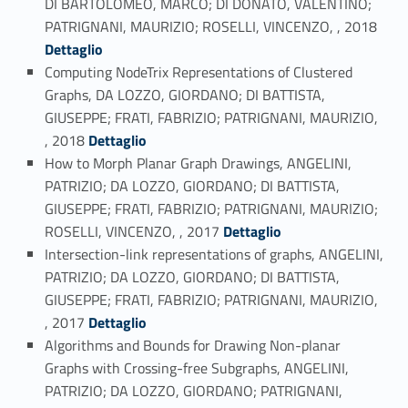
DI BARTOLOMEO, MARCO; DI DONATO, VALENTINO;
Link identifier #identifier_person_121180-28
PATRIGNANI, MAURIZIO; ROSELLI, VINCENZO, , 2018
Dettaglio
Computing NodeTrix Representations of Clustered
Graphs, DA LOZZO, GIORDANO; DI BATTISTA,
GIUSEPPE; FRATI, FABRIZIO; PATRIGNANI, MAURIZIO,
Link identifier #identifier_person_140387-29
, 2018
Dettaglio
How to Morph Planar Graph Drawings, ANGELINI,
PATRIZIO; DA LOZZO, GIORDANO; DI BATTISTA,
GIUSEPPE; FRATI, FABRIZIO; PATRIGNANI, MAURIZIO;
Link identifier #identifier_person_46322-30
ROSELLI, VINCENZO, , 2017
Dettaglio
Intersection-link representations of graphs, ANGELINI,
PATRIZIO; DA LOZZO, GIORDANO; DI BATTISTA,
GIUSEPPE; FRATI, FABRIZIO; PATRIGNANI, MAURIZIO,
Link identifier #identifier_person_57484-31
, 2017
Dettaglio
Algorithms and Bounds for Drawing Non-planar
Graphs with Crossing-free Subgraphs, ANGELINI,
PATRIZIO; DA LOZZO, GIORDANO; PATRIGNANI,
Link identifier #identifier_person_174177-32