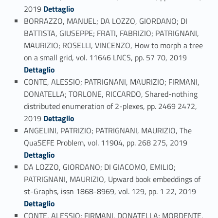
Link identifier #identifier_person_65843-85
2019
Dettaglio
BORRAZZO, MANUEL; DA LOZZO, GIORDANO; DI
BATTISTA, GIUSEPPE; FRATI, FABRIZIO; PATRIGNANI,
MAURIZIO; ROSELLI, VINCENZO, How to morph a tree
Link identifier #identifier_person_55313-86
on a small grid, vol. 11646 LNCS, pp. 57 70, 2019
Dettaglio
CONTE, ALESSIO; PATRIGNANI, MAURIZIO; FIRMANI,
DONATELLA; TORLONE, RICCARDO, Shared-nothing
distributed enumeration of 2-plexes, pp. 2469 2472,
Link identifier #identifier_person_156090-87
2019
Dettaglio
ANGELINI, PATRIZIO; PATRIGNANI, MAURIZIO, The
Link identifier #identifier_person_24508-88
QuaSEFE Problem, vol. 11904, pp. 268 275, 2019
Dettaglio
DA LOZZO, GIORDANO; DI GIACOMO, EMILIO;
PATRIGNANI, MAURIZIO, Upward book embeddings of
Link identifier #identifier_person_28044-89
st-Graphs, issn 1868-8969, vol. 129, pp. 1 22, 2019
Dettaglio
CONTE, ALESSIO; FIRMANI, DONATELLA; MORDENTE,