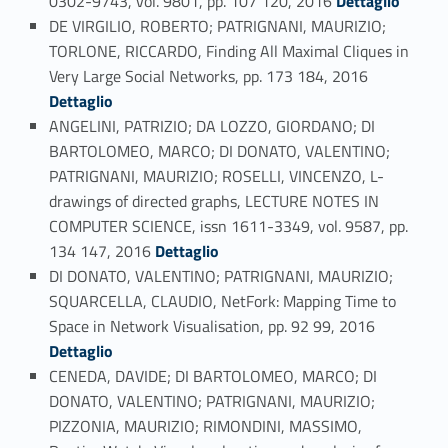
0302-9743, vol. 9801, pp. 107 120, 2016
Dettaglio
DE VIRGILIO, ROBERTO; PATRIGNANI, MAURIZIO;
TORLONE, RICCARDO, Finding All Maximal Cliques in
Link identifier #identifier_person_132896-103
Very Large Social Networks, pp. 173 184, 2016
Dettaglio
ANGELINI, PATRIZIO; DA LOZZO, GIORDANO; DI
BARTOLOMEO, MARCO; DI DONATO, VALENTINO;
PATRIGNANI, MAURIZIO; ROSELLI, VINCENZO, L-
drawings of directed graphs, LECTURE NOTES IN
COMPUTER SCIENCE, issn 1611-3349, vol. 9587, pp.
Link identifier #identifier_person_11887-104
134 147, 2016
Dettaglio
DI DONATO, VALENTINO; PATRIGNANI, MAURIZIO;
SQUARCELLA, CLAUDIO, NetFork: Mapping Time to
Link identifier #identifier_person_155159-105
Space in Network Visualisation, pp. 92 99, 2016
Dettaglio
CENEDA, DAVIDE; DI BARTOLOMEO, MARCO; DI
DONATO, VALENTINO; PATRIGNANI, MAURIZIO;
PIZZONIA, MAURIZIO; RIMONDINI, MASSIMO,