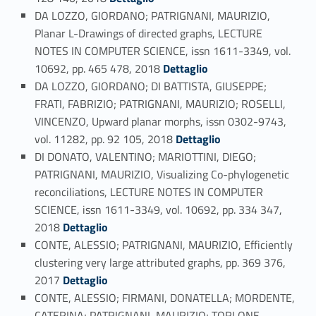
DA LOZZO, GIORDANO; PATRIGNANI, MAURIZIO,
Planar L-Drawings of directed graphs, LECTURE
NOTES IN COMPUTER SCIENCE, issn 1611-3349, vol.
Link identifier #identifier_person_13843-94
10692, pp. 465 478, 2018
Dettaglio
DA LOZZO, GIORDANO; DI BATTISTA, GIUSEPPE;
FRATI, FABRIZIO; PATRIGNANI, MAURIZIO; ROSELLI,
VINCENZO, Upward planar morphs, issn 0302-9743,
Link identifier #identifier_person_68416-95
vol. 11282, pp. 92 105, 2018
Dettaglio
DI DONATO, VALENTINO; MARIOTTINI, DIEGO;
PATRIGNANI, MAURIZIO, Visualizing Co-phylogenetic
reconciliations, LECTURE NOTES IN COMPUTER
SCIENCE, issn 1611-3349, vol. 10692, pp. 334 347,
Link identifier #identifier_person_76646-96
2018
Dettaglio
CONTE, ALESSIO; PATRIGNANI, MAURIZIO, Efficiently
clustering very large attributed graphs, pp. 369 376,
Link identifier #identifier_person_39133-97
2017
Dettaglio
CONTE, ALESSIO; FIRMANI, DONATELLA; MORDENTE,
CATERINA; PATRIGNANI, MAURIZIO; TORLONE,