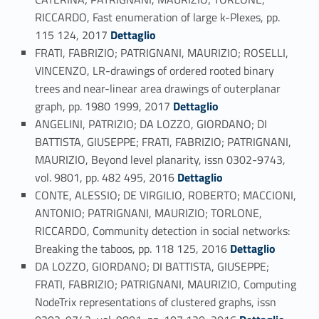
RICCARDO, Fast enumeration of large k-Plexes, pp.
Link identifier #identifier_person_121846-98
115 124, 2017
Dettaglio
FRATI, FABRIZIO; PATRIGNANI, MAURIZIO; ROSELLI,
VINCENZO, LR-drawings of ordered rooted binary
trees and near-linear area drawings of outerplanar
Link identifier #identifier_person_18919-99
graph, pp. 1980 1999, 2017
Dettaglio
ANGELINI, PATRIZIO; DA LOZZO, GIORDANO; DI
BATTISTA, GIUSEPPE; FRATI, FABRIZIO; PATRIGNANI,
MAURIZIO, Beyond level planarity, issn 0302-9743,
Link identifier #identifier_person_142662-100
vol. 9801, pp. 482 495, 2016
Dettaglio
CONTE, ALESSIO; DE VIRGILIO, ROBERTO; MACCIONI,
ANTONIO; PATRIGNANI, MAURIZIO; TORLONE,
RICCARDO, Community detection in social networks:
Link identifier #identifier_person_77837-101
Breaking the taboos, pp. 118 125, 2016
Dettaglio
DA LOZZO, GIORDANO; DI BATTISTA, GIUSEPPE;
FRATI, FABRIZIO; PATRIGNANI, MAURIZIO, Computing
NodeTrix representations of clustered graphs, issn
Link identifier #identifier_person_160412-102