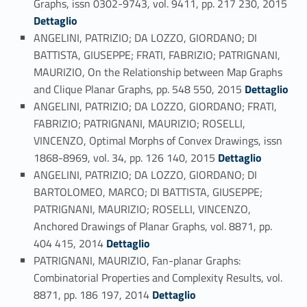
Graphs, issn 0302-9743, vol. 9411, pp. 217 230, 2015
Link identifier #identifier_person_114491-110
Dettaglio
ANGELINI, PATRIZIO; DA LOZZO, GIORDANO; DI
BATTISTA, GIUSEPPE; FRATI, FABRIZIO; PATRIGNANI,
MAURIZIO, On the Relationship between Map Graphs
Link identifier #identifier_person_190462-111
and Clique Planar Graphs, pp. 548 550, 2015
Dettaglio
ANGELINI, PATRIZIO; DA LOZZO, GIORDANO; FRATI,
FABRIZIO; PATRIGNANI, MAURIZIO; ROSELLI,
VINCENZO, Optimal Morphs of Convex Drawings, issn
Link identifier #identifier_person_108665-112
1868-8969, vol. 34, pp. 126 140, 2015
Dettaglio
ANGELINI, PATRIZIO; DA LOZZO, GIORDANO; DI
BARTOLOMEO, MARCO; DI BATTISTA, GIUSEPPE;
PATRIGNANI, MAURIZIO; ROSELLI, VINCENZO,
Anchored Drawings of Planar Graphs, vol. 8871, pp.
Link identifier #identifier_person_5989-113
404 415, 2014
Dettaglio
PATRIGNANI, MAURIZIO, Fan-planar Graphs:
Combinatorial Properties and Complexity Results, vol.
Link identifier #identifier_person_1719-114
8871, pp. 186 197, 2014
Dettaglio