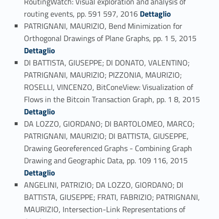
RoutingWatch: Visual exploration and analysis of
Link identifier #identifier_person_111811-106
routing events, pp. 591 597, 2016
Dettaglio
PATRIGNANI, MAURIZIO, Bend Minimization for
Link identifier #identifier_person_132023-107
Orthogonal Drawings of Plane Graphs, pp. 1 5, 2015
Dettaglio
DI BATTISTA, GIUSEPPE; DI DONATO, VALENTINO;
PATRIGNANI, MAURIZIO; PIZZONIA, MAURIZIO;
ROSELLI, VINCENZO, BitConeView: Visualization of
Link identifier #identifier_person_41803-108
Flows in the Bitcoin Transaction Graph, pp. 1 8, 2015
Dettaglio
DA LOZZO, GIORDANO; DI BARTOLOMEO, MARCO;
PATRIGNANI, MAURIZIO; DI BATTISTA, GIUSEPPE,
Drawing Georeferenced Graphs - Combining Graph
Link identifier #identifier_person_157671-109
Drawing and Geographic Data, pp. 109 116, 2015
Dettaglio
ANGELINI, PATRIZIO; DA LOZZO, GIORDANO; DI
BATTISTA, GIUSEPPE; FRATI, FABRIZIO; PATRIGNANI,
MAURIZIO, Intersection-Link Representations of