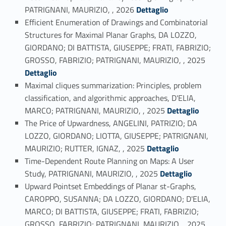
Link identifier #identifier_person_188013-1
PATRIGNANI, MAURIZIO, , 2026
Dettaglio
Efficient Enumeration of Drawings and Combinatorial
Structures for Maximal Planar Graphs, DA LOZZO,
GIORDANO; DI BATTISTA, GIUSEPPE; FRATI, FABRIZIO;
Link identifier #identifier_person_143564-2
GROSSO, FABRIZIO; PATRIGNANI, MAURIZIO, , 2025
Dettaglio
Maximal cliques summarization: Principles, problem
classification, and algorithmic approaches, D'ELIA,
Link identifier #identifier_person_3038-3
MARCO; PATRIGNANI, MAURIZIO, , 2025
Dettaglio
The Price of Upwardness, ANGELINI, PATRIZIO; DA
LOZZO, GIORDANO; LIOTTA, GIUSEPPE; PATRIGNANI,
Link identifier #identifier_person_57081-4
MAURIZIO; RUTTER, IGNAZ, , 2025
Dettaglio
Time-Dependent Route Planning on Maps: A User
Link identifier #identifier_person_78108-5
Study, PATRIGNANI, MAURIZIO, , 2025
Dettaglio
Upward Pointset Embeddings of Planar st-Graphs,
CAROPPO, SUSANNA; DA LOZZO, GIORDANO; D'ELIA,
MARCO; DI BATTISTA, GIUSEPPE; FRATI, FABRIZIO;
Link identifier #identifier_person_162758-6
GROSSO, FABRIZIO; PATRIGNANI, MAURIZIO, , 2025