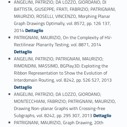
ANGELINI, PATRIZIO; DA LOZZO, GIORDANO; DI
BATTISTA, GIUSEPPE; FRATI, FABRIZIO; PATRIGNANI,
MAURIZIO; ROSELLI, VINCENZO, Morphing Planar
Graph Drawings Optimally, vol. 8572, pp. 126 137,
Link identifier #identifier_person_99764-115
2014
Dettaglio
PATRIGNANI, MAURIZIO, On the Complexity of HV-
Link identifier #identifier_person_77791-116
Rectilinear Planarity Testing, vol. 8871, 2014
Dettaglio
ANGELINI, PATRIZIO; PATRIGNANI, MAURIZIO;
RIMONDINI, MASSIMO, BGPlay3D: Exploiting the
Ribbon Representation to Show the Evolution of
Link identifier #identifier_person_16577-117
Interdomain Routing, vol. 8242, pp. 526 527, 2013
Dettaglio
ANGELINI, PATRIZIO; DA LOZZO, GIORDANO;
MONTECCHIANI, FABRIZIO; PATRIGNANI, MAURIZIO,
Drawing Non-planar Graphs with Crossing-free
Link identifier #identifier_person_140906-118
Subgraphs, vol. 8242, pp. 295 307, 2013
Dettaglio
PATRIGNANI, MAURIZIO, Graph Drawing, 20th