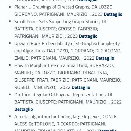
Planar L-Drawings of Directed Graphs, DA LOZZO,
Link identifier #identifier_person_81667-12
GIORDANO; PATRIGNANI, MAURIZIO, , 2023
Dettaglio
Small Point-Sets Supporting Graph Stories, DI
BATTISTA, GIUSEPPE; GROSSO, FABRIZIO;
Link identifier #identifier_person_120597-13
PATRIGNANI, MAURIZIO, , 2023
Dettaglio
Upward Book Embeddability of st-Graphs: Complexity
and Algorithms, DA LOZZO, GIORDANO; DI GIACOMO,
Link identifier #identifier_person_175539-14
EMILIO; PATRIGNANI, MAURIZIO, , 2023
Dettaglio
How to Morph a Tree on a Small Grid, BORRAZZO,
MANUEL; DA LOZZO, GIORDANO; DI BATTISTA,
GIUSEPPE; FRATI, FABRIZIO; PATRIGNANI, MAURIZIO;
Link identifier #identifier_person_182960-15
ROSELLI, VINCENZO, , 2022
Dettaglio
On Turn-Regular Orthogonal Representations, DI
Link identifier #identifier_person_37049-16
BATTISTA, GIUSEPPE; PATRIGNANI, MAURIZIO, , 2022
Dettaglio
A meta-algorithm for finding large k-plexes, CONTE,
ALESSIO; TORLONE, RICCARDO; PATRIGNANI,
Link identifier #identifier_person_184909-17