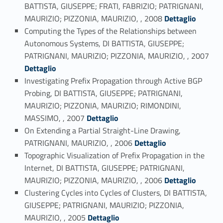
BATTISTA, GIUSEPPE; FRATI, FABRIZIO; PATRIGNANI,
Link identifier #identifier_person_72483-49
MAURIZIO; PIZZONIA, MAURIZIO, , 2008
Dettaglio
Computing the Types of the Relationships between
Autonomous Systems, DI BATTISTA, GIUSEPPE;
Link identifier #identifier_person_60940-50
PATRIGNANI, MAURIZIO; PIZZONIA, MAURIZIO, , 2007
Dettaglio
Investigating Prefix Propagation through Active BGP
Probing, DI BATTISTA, GIUSEPPE; PATRIGNANI,
MAURIZIO; PIZZONIA, MAURIZIO; RIMONDINI,
Link identifier #identifier_person_819-51
MASSIMO, , 2007
Dettaglio
On Extending a Partial Straight-Line Drawing,
Link identifier #identifier_person_106380-52
PATRIGNANI, MAURIZIO, , 2006
Dettaglio
Topographic Visualization of Prefix Propagation in the
Internet, DI BATTISTA, GIUSEPPE; PATRIGNANI,
Link identifier #identifier_person_16105-53
MAURIZIO; PIZZONIA, MAURIZIO, , 2006
Dettaglio
Clustering Cycles into Cycles of Clusters, DI BATTISTA,
GIUSEPPE; PATRIGNANI, MAURIZIO; PIZZONIA,
Link identifier #identifier_person_68717-54
MAURIZIO, , 2005
Dettaglio