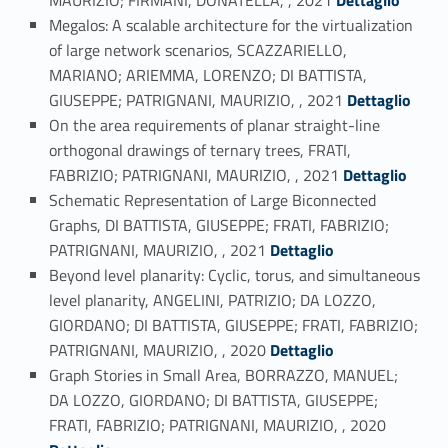
MAURIZIO; FIRMANI, DONATELLA, , 2021
Dettaglio
Megalos: A scalable architecture for the virtualization
of large network scenarios, SCAZZARIELLO,
MARIANO; ARIEMMA, LORENZO; DI BATTISTA,
Link identifier #identifier_person_55350-18
GIUSEPPE; PATRIGNANI, MAURIZIO, , 2021
Dettaglio
On the area requirements of planar straight-line
orthogonal drawings of ternary trees, FRATI,
Link identifier #identifier_person_87562-19
FABRIZIO; PATRIGNANI, MAURIZIO, , 2021
Dettaglio
Schematic Representation of Large Biconnected
Graphs, DI BATTISTA, GIUSEPPE; FRATI, FABRIZIO;
Link identifier #identifier_person_27245-20
PATRIGNANI, MAURIZIO, , 2021
Dettaglio
Beyond level planarity: Cyclic, torus, and simultaneous
level planarity, ANGELINI, PATRIZIO; DA LOZZO,
GIORDANO; DI BATTISTA, GIUSEPPE; FRATI, FABRIZIO;
Link identifier #identifier_person_23544-21
PATRIGNANI, MAURIZIO, , 2020
Dettaglio
Graph Stories in Small Area, BORRAZZO, MANUEL;
DA LOZZO, GIORDANO; DI BATTISTA, GIUSEPPE;
Link identifier #identifier_person_77267-22
FRATI, FABRIZIO; PATRIGNANI, MAURIZIO, , 2020