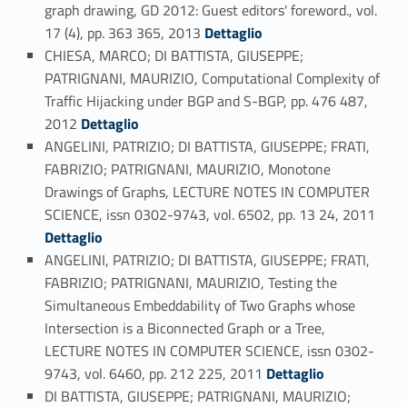
graph drawing, GD 2012: Guest editors' foreword., vol.
Link identifier #identifier_person_157522-124
17 (4), pp. 363 365, 2013
Dettaglio
CHIESA, MARCO; DI BATTISTA, GIUSEPPE;
PATRIGNANI, MAURIZIO, Computational Complexity of
Traffic Hijacking under BGP and S-BGP, pp. 476 487,
Link identifier #identifier_person_59081-125
2012
Dettaglio
ANGELINI, PATRIZIO; DI BATTISTA, GIUSEPPE; FRATI,
FABRIZIO; PATRIGNANI, MAURIZIO, Monotone
Drawings of Graphs, LECTURE NOTES IN COMPUTER
Link identifier #identifier_person_141380-126
SCIENCE, issn 0302-9743, vol. 6502, pp. 13 24, 2011
Dettaglio
ANGELINI, PATRIZIO; DI BATTISTA, GIUSEPPE; FRATI,
FABRIZIO; PATRIGNANI, MAURIZIO, Testing the
Simultaneous Embeddability of Two Graphs whose
Intersection is a Biconnected Graph or a Tree,
LECTURE NOTES IN COMPUTER SCIENCE, issn 0302-
Link identifier #identifier_person_67530-127
9743, vol. 6460, pp. 212 225, 2011
Dettaglio
DI BATTISTA, GIUSEPPE; PATRIGNANI, MAURIZIO;