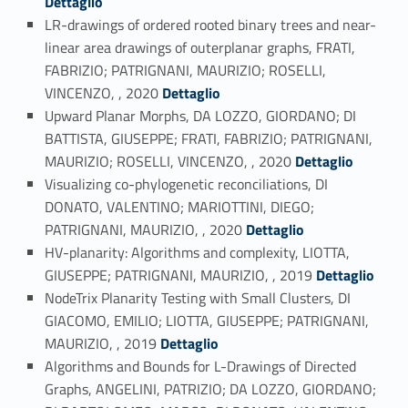
Dettaglio
LR-drawings of ordered rooted binary trees and near-
linear area drawings of outerplanar graphs, FRATI,
FABRIZIO; PATRIGNANI, MAURIZIO; ROSELLI,
Link identifier #identifier_person_43594-23
VINCENZO, , 2020
Dettaglio
Upward Planar Morphs, DA LOZZO, GIORDANO; DI
BATTISTA, GIUSEPPE; FRATI, FABRIZIO; PATRIGNANI,
Link identifier #identifier_person_182063-24
MAURIZIO; ROSELLI, VINCENZO, , 2020
Dettaglio
Visualizing co-phylogenetic reconciliations, DI
DONATO, VALENTINO; MARIOTTINI, DIEGO;
Link identifier #identifier_person_198616-25
PATRIGNANI, MAURIZIO, , 2020
Dettaglio
HV-planarity: Algorithms and complexity, LIOTTA,
Link identifier #identifier_person_55387-26
GIUSEPPE; PATRIGNANI, MAURIZIO, , 2019
Dettaglio
NodeTrix Planarity Testing with Small Clusters, DI
GIACOMO, EMILIO; LIOTTA, GIUSEPPE; PATRIGNANI,
Link identifier #identifier_person_133225-27
MAURIZIO, , 2019
Dettaglio
Algorithms and Bounds for L-Drawings of Directed
Graphs, ANGELINI, PATRIZIO; DA LOZZO, GIORDANO;