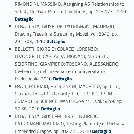
RIMONDINI, MASSIMO, Assigning AS Relationships to
Satisfy the Gao-Rexford Conditions, pp. 113 123, 2010
Link identifier #identifier_person_43087-128
Dettaglio
DI BATTISTA, GIUSEPPE; PATRIGNANI, MAURIZIO,
Drawing Trees in a Streaming Model, vol. 5849, pp.
Link identifier #identifier_person_68092-129
291 303, 2010
Dettaglio
BELLOTTI, GIORGIO; COLACE, LORENZO;
LIMONGELLI, CARLA; PATRIGNANI, MAURIZIO;
SCIORTINO, GIAMPIERO; TOSCANO, ALESSANDRO,
L’e-learning nell’insegnamento universitario
Link identifier #identifier_person_102573-130
tradizionale, 2010
Dettaglio
FRATI, FABRIZIO; PATRIGNANI, MAURIZIO, Splitting
Clusters To Get C-Planarity, LECTURE NOTES IN
COMPUTER SCIENCE, issn 0302-9743, vol. 5849, pp.
Link identifier #identifier_person_144909-131
57 68, 2010
Dettaglio
DI BATTISTA, GIUSEPPE; FRATI, FABRIZIO;
PATRIGNANI, MAURIZIO, Testing Planarity of Partially
Link identifier #identifier_person_177695-132
Embedded Graphs, pp. 202 221, 2010
Dettaglio