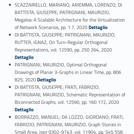
SCAZZARIELLO, MARIANO; ARIEMMA, LORENZO; DI
BATTISTA, GIUSEPPE; PATRIGNANI, MAURIZIO,
Megalos: A Scalable Architecture for the Virtualization
Link identifier #identifier_person_68626-81
of Network Scenarios, pp. 1 7, 2020
Dettaglio
DI BATTISTA, GIUSEPPE; PATRIGNANI, MAURIZIO;
RUTTER, IGNAZ, On Turn-Regular Orthogonal
Link identifier #identifier_person_143914-82
Representations, vol. 12590, pp. 250 264, 2020
Dettaglio
PATRIGNANI, MAURIZIO, Optimal Orthogonal
Drawings of Planar 3-Graphs in Linear Time, pp. 806
Link identifier #identifier_person_88831-83
825, 2020
Dettaglio
DI BATTISTA, GIUSEPPE; FRATI, FABRIZIO;
PATRIGNANI, MAURIZIO, Schematic Representation of
Link identifier #identifier_person_21723-84
Biconnected Graphs, vol. 12590, pp. 160 172, 2020
Dettaglio
BORRAZZO, MANUEL; DA LOZZO, GIORDANO; FRATI,
FABRIZIO; PATRIGNANI, MAURIZIO, Graph Stories in
Small Area, issn 0302-9743, vol. 11904, pp. 545 558,