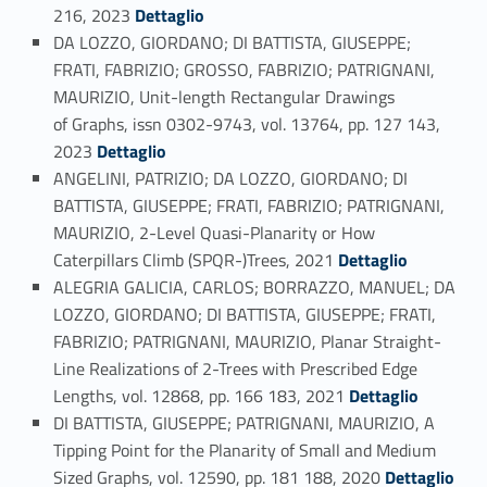
Link identifier #identifier_person_21884-76
216, 2023
Dettaglio
DA LOZZO, GIORDANO; DI BATTISTA, GIUSEPPE;
FRATI, FABRIZIO; GROSSO, FABRIZIO; PATRIGNANI,
MAURIZIO, Unit-length Rectangular Drawings
of Graphs, issn 0302-9743, vol. 13764, pp. 127 143,
Link identifier #identifier_person_110501-77
2023
Dettaglio
ANGELINI, PATRIZIO; DA LOZZO, GIORDANO; DI
BATTISTA, GIUSEPPE; FRATI, FABRIZIO; PATRIGNANI,
MAURIZIO, 2-Level Quasi-Planarity or How
Link identifier #identifier_person_166829-78
Caterpillars Climb (SPQR-)Trees, 2021
Dettaglio
ALEGRIA GALICIA, CARLOS; BORRAZZO, MANUEL; DA
LOZZO, GIORDANO; DI BATTISTA, GIUSEPPE; FRATI,
FABRIZIO; PATRIGNANI, MAURIZIO, Planar Straight-
Line Realizations of 2-Trees with Prescribed Edge
Link identifier #identifier_person_184766-79
Lengths, vol. 12868, pp. 166 183, 2021
Dettaglio
DI BATTISTA, GIUSEPPE; PATRIGNANI, MAURIZIO, A
Tipping Point for the Planarity of Small and Medium
Link identifier #identifier_person_185930-80
Sized Graphs, vol. 12590, pp. 181 188, 2020
Dettaglio