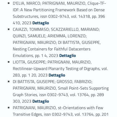
D'ELIA, MARCO; PATRIGNANI, MAURIZIO, Clique-TF-
IDF: A New Partitioning Framework Based on Dense
Substructures, issn 0302-9743, vol. 14318, pp. 396
Link identifier #identifier_person_121107-72
410, 2023
Dettaglio
CAIAZZI, TOMMASO; SCAZZARIELLO, MARIANO;
QUINZI, SAMUELE; ARIEMMA, LORENZO;
PATRIGNANI, MAURIZIO; DI BATTISTA, GIUSEPPE,
Nesting Containers for Faithful Datacenters
Link identifier #identifier_person_159100-73
Emulations, pp. 1 4, 2023
Dettaglio
LIOTTA, GIUSEPPE; PATRIGNANI, MAURIZIO,
Rectilinear-Upward Planarity Testing of Digraphs, vol.
Link identifier #identifier_person_99933-74
283, pp. 1 20, 2023
Dettaglio
DI BATTISTA, GIUSEPPE; GROSSO, FABRIZIO;
PATRIGNANI, MAURIZIO, Small Point-Sets Supporting
Graph Stories, issn 0302-9743, vol. 13764, pp. 289
Link identifier #identifier_person_47571-75
303, 2023
Dettaglio
PATRIGNANI, MAURIZIO, st-Orientations with Few
Transitive Edges, issn 0302-9743, vol. 13764, pp. 201