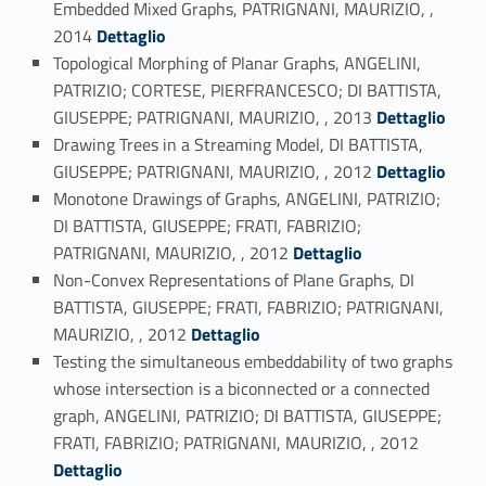
Embedded Mixed Graphs, PATRIGNANI, MAURIZIO, ,
Link identifier #identifier_person_104981-38
2014
Dettaglio
Topological Morphing of Planar Graphs, ANGELINI,
PATRIZIO; CORTESE, PIERFRANCESCO; DI BATTISTA,
Link identifier #identifier_person_121860-39
GIUSEPPE; PATRIGNANI, MAURIZIO, , 2013
Dettaglio
Drawing Trees in a Streaming Model, DI BATTISTA,
Link identifier #identifier_person_195451-40
GIUSEPPE; PATRIGNANI, MAURIZIO, , 2012
Dettaglio
Monotone Drawings of Graphs, ANGELINI, PATRIZIO;
DI BATTISTA, GIUSEPPE; FRATI, FABRIZIO;
Link identifier #identifier_person_111686-41
PATRIGNANI, MAURIZIO, , 2012
Dettaglio
Non-Convex Representations of Plane Graphs, DI
BATTISTA, GIUSEPPE; FRATI, FABRIZIO; PATRIGNANI,
Link identifier #identifier_person_150334-42
MAURIZIO, , 2012
Dettaglio
Testing the simultaneous embeddability of two graphs
whose intersection is a biconnected or a connected
graph, ANGELINI, PATRIZIO; DI BATTISTA, GIUSEPPE;
Link identifier #identifier_person_169182-43
FRATI, FABRIZIO; PATRIGNANI, MAURIZIO, , 2012
Dettaglio