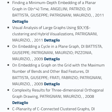
Finding a Minimum-Depth Embedding of a Planar
Graph in O(n^4) Time, ANGELINI, PATRIZIO; DI
Link identifier #identifier_person_67529-44
BATTISTA, GIUSEPPE; PATRIGNANI, MAURIZIO, , 2011
Dettaglio
Visual Analysis of Large Graphs Using $(X,Y)$-
clustering and Hybrid Visualizations, PATRIGNANI,
Link identifier #identifier_person_14832-45
MAURIZIO, , 2011
Dettaglio
On Embedding a Cycle in a Plane Graph, DI BATTISTA,
GIUSEPPE; PATRIGNANI, MAURIZIO; PIZZONIA,
Link identifier #identifier_person_196121-46
MAURIZIO, , 2009
Dettaglio
On Embedding a Graph on the Grid with the Maximum
Number of Bends and Other Bad Features, DI
BATTISTA, GIUSEPPE; FRATI, FABRIZIO; PATRIGNANI,
Link identifier #identifier_person_188447-47
MAURIZIO, , 2009
Dettaglio
Complexity Results for Three-dimensional Orthogonal
Link identifier #identifier_person_12209-48
Graph Drawing, PATRIGNANI, MAURIZIO, , 2008
Dettaglio
C-Planarity of C-Connected Clustered Graphs, DI