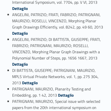
Link identifier #identifier_person_22358-119
International Symposium, vol. 7704, pp. V VI, 2013
Dettaglio
ANGELINI, PATRIZIO; FRATI, FABRIZIO; PATRIGNANI,
MAURIZIO; ROSELLI, VINCENZO, Morphing Planar
Link identifier #identifier_person_182315-120
Graph Drawings Efficiently, vol. 8242, pp. 49 60, 2013
Dettaglio
ANGELINI, PATRIZIO; DI BATTISTA, GIUSEPPE; FRATI,
FABRIZIO; PATRIGNANI, MAURIZIO; ROSELLI,
VINCENZO, Morphing Planar Graph Drawings with a
Link identifier #identifier_person_92714-121
Polynomial Number of Steps, pp. 1656 1667, 2013
Dettaglio
DI BATTISTA, GIUSEPPE; PATRIGNANI, MAURIZIO,
MPLS Virtual Private Networks, vol. 1, pp. 275 304,
Link identifier #identifier_person_140489-122
2013
Dettaglio
PATRIGNANI, MAURIZIO, Planarity Testing and
Link identifier #identifier_person_61438-123
Embedding, pp. 1 42, 2013
Dettaglio
PATRIGNANI, MAURIZIO, Special issue with selected
papers from the 20th international symposium on