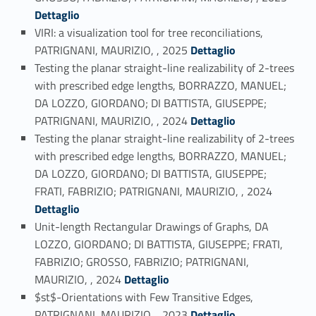
Dettaglio
VIRI: a visualization tool for tree reconciliations,
Link identifier #identifier_person_181357-7
PATRIGNANI, MAURIZIO, , 2025
Dettaglio
Testing the planar straight-line realizability of 2-trees
with prescribed edge lengths, BORRAZZO, MANUEL;
DA LOZZO, GIORDANO; DI BATTISTA, GIUSEPPE;
Link identifier #identifier_person_180233-8
PATRIGNANI, MAURIZIO, , 2024
Dettaglio
Testing the planar straight-line realizability of 2-trees
with prescribed edge lengths, BORRAZZO, MANUEL;
DA LOZZO, GIORDANO; DI BATTISTA, GIUSEPPE;
Link identifier #identifier_person_19504-9
FRATI, FABRIZIO; PATRIGNANI, MAURIZIO, , 2024
Dettaglio
Unit-length Rectangular Drawings of Graphs, DA
LOZZO, GIORDANO; DI BATTISTA, GIUSEPPE; FRATI,
FABRIZIO; GROSSO, FABRIZIO; PATRIGNANI,
Link identifier #identifier_person_59748-10
MAURIZIO, , 2024
Dettaglio
$st$-Orientations with Few Transitive Edges,
Link identifier #identifier_person_22467-11
PATRIGNANI, MAURIZIO, , 2023
Dettaglio