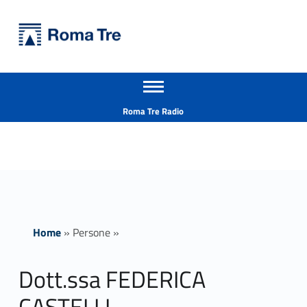
Primary Menu
Università Roma Tre
Dott.ssa FEDERICA CASTELLI - Università Roma Tre
Apri il menu secondario
L’Università degli Studi Roma Tre è un’università giovane e per giovani, è nata nel 1992 ed è rapidamente cresciuta sia in termini di studenti che di corsi di studio offerti. Sono attivi 13 dipartimenti che offrono corsi di Laurea, Laurea magistrale, Master, Corsi di perfezionamento, Dottorati di ricerca e Scuole di specializzazione
Header info sidebar
Roma Tre Radio
Home
»
Persone
»
Dott.ssa FEDERICA
CASTELLI