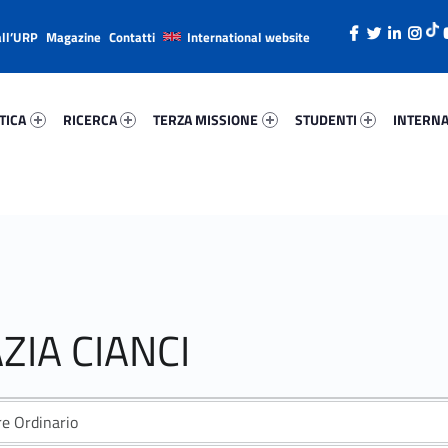
all’URP
Magazine
Contatti
International website
ica 64838-26
Ricerca 33501-38
Terza Missione 98924-49
Studenti 73282-66
Internazi
TICA
RICERCA
TERZA MISSIONE
STUDENTI
INTERNA
ZIA CIANCI
re Ordinario