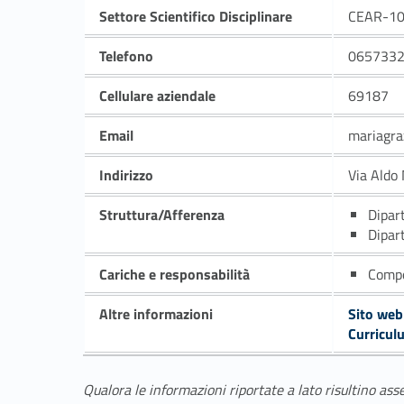
Settore Scientifico Disciplinare
CEAR-10
Telefono
065733
Cellulare aziendale
69187
Email
mariagra
Indirizzo
Via Aldo
Struttura/Afferenza
Dipar
Dipar
Cariche e responsabilità
Compo
Altre informazioni
Sito web
Curricul
Qualora le informazioni riportate a lato risultino ass