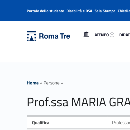
Portale dello studente
Disabilità e DSA
Sala Stampa
Chiedi 
Header info sidebar
Primary Menu
Ateneo 34694-1
Didatt
Università Roma Tre
Prof.ssa MARIA GRAZIA CIANCI - Università Roma Tre
ATENEO
DIDAT
L’Università degli Studi Roma Tre è un’università giovane e per giovani, è nata nel 1992 ed è rapidamente cresciuta sia in termini di studenti che di corsi di studio offerti. Sono attivi 13 dipartimenti che offrono corsi di Laurea, Laurea magistrale, Master, Corsi di perfezionamento, Dottorati di ricerca e Scuole di specializzazione
Home
»
Persone
»
Prof.ssa MARIA GRA
Qualifica
Professo