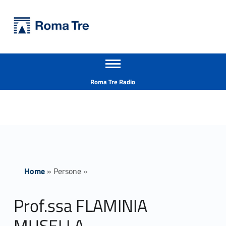
Primary Menu
Università Roma Tre
Prof.ssa FLAMINIA MUSELLA - Università Roma Tre
Apri il menu secondario
L’Università degli Studi Roma Tre è un’università giovane e per giovani, è nata nel 1992 ed è rapidamente cresciuta sia in termini di studenti che di corsi di studio offerti. Sono attivi 13 dipartimenti che offrono corsi di Laurea, Laurea magistrale, Master, Corsi di perfezionamento, Dottorati di ricerca e Scuole di specializzazione
Header info sidebar
Roma Tre Radio
Home
»
Persone
»
Prof.ssa FLAMINIA
MUSELLA