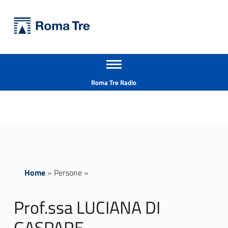
Primary Menu
Università Roma Tre
Prof.ssa LUCIANA DI GASPARE - Università Roma Tre
Apri il menu secondario
L’Università degli Studi Roma Tre è un’università giovane e per giovani, è nata nel 1992 ed è rapidamente cresciuta sia in termini di studenti che di corsi di studio offerti. Sono attivi 13 dipartimenti che offrono corsi di Laurea, Laurea magistrale, Master, Corsi di perfezionamento, Dottorati di ricerca e Scuole di specializzazione
Header info sidebar
Roma Tre Radio
Home
»
Persone
»
Prof.ssa LUCIANA DI
GASPARE