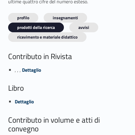
ultime quattro cifre del numero esteso.
profilo
insegnamenti
prodotti della ricerca
avvisi
ricevimento e materiale didattico
Contributo in Rivista
Link identifier #identifier_person_139583-1
, , ,
Dettaglio
Libro
Link identifier #identifier_person_185778-2
Dettaglio
Contributo in volume e atti di
convegno