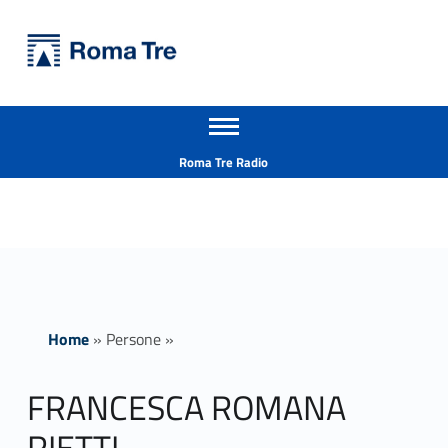
Primary Menu
Università Roma Tre
FRANCESCA ROMANA RIETTI ricerca - Università Roma Tre
Apri il menu secondario
L’Università degli Studi Roma Tre è un’università giovane e per giovani, è nata nel 1992 ed è rapidamente cresciuta sia in termini di studenti che di corsi di studio offerti. Sono attivi 13 dipartimenti che offrono corsi di Laurea, Laurea magistrale, Master, Corsi di perfezionamento, Dottorati di ricerca e Scuole di specializzazione
Header info sidebar
Roma Tre Radio
Home
»
Persone
»
FRANCESCA ROMANA
RIETTI