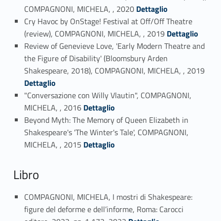
Link identifier #identifier_person_129278-14
COMPAGNONI, MICHELA, , 2020
Dettaglio
Cry Havoc by OnStage! Festival at Off/Off Theatre
Link identifier #identifier_person_56894-15
(review), COMPAGNONI, MICHELA, , 2019
Dettaglio
Review of Genevieve Love, 'Early Modern Theatre and
the Figure of Disability' (Bloomsbury Arden
Link identifier #identifier_person_138759-16
Shakespeare, 2018), COMPAGNONI, MICHELA, , 2019
Dettaglio
"Conversazione con Willy Vlautin", COMPAGNONI,
Link identifier #identifier_person_160961-17
MICHELA, , 2016
Dettaglio
Beyond Myth: The Memory of Queen Elizabeth in
Shakespeare's 'The Winter's Tale', COMPAGNONI,
Link identifier #identifier_person_153576-18
MICHELA, , 2015
Dettaglio
Libro
COMPAGNONI, MICHELA, I mostri di Shakespeare:
figure del deforme e dell’informe, Roma: Carocci
Link identifier #identifier_person_78057-19