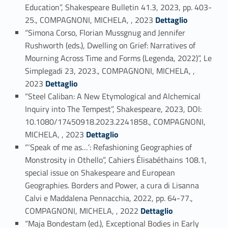
Education”, Shakespeare Bulletin 41.3, 2023, pp. 403-
Link identifier #identifier_person_10263-5
25., COMPAGNONI, MICHELA, , 2023
Dettaglio
“Simona Corso, Florian Mussgnug and Jennifer
Rushworth (eds.), Dwelling on Grief: Narratives of
Mourning Across Time and Forms (Legenda, 2022)”, Le
Simplegadi 23, 2023., COMPAGNONI, MICHELA, ,
Link identifier #identifier_person_95726-6
2023
Dettaglio
“Steel Caliban: A New Etymological and Alchemical
Inquiry into The Tempest”, Shakespeare, 2023, DOI:
10.1080/17450918.2023.2241858., COMPAGNONI,
Link identifier #identifier_person_91502-7
MICHELA, , 2023
Dettaglio
“‘Speak of me as…’: Refashioning Geographies of
Monstrosity in Othello”, Cahiers Élisabéthains 108.1,
special issue on Shakespeare and European
Geographies. Borders and Power, a cura di Lisanna
Calvi e Maddalena Pennacchia, 2022, pp. 64-77.,
Link identifier #identifier_person_154265-8
COMPAGNONI, MICHELA, , 2022
Dettaglio
“Maja Bondestam (ed.), Exceptional Bodies in Early