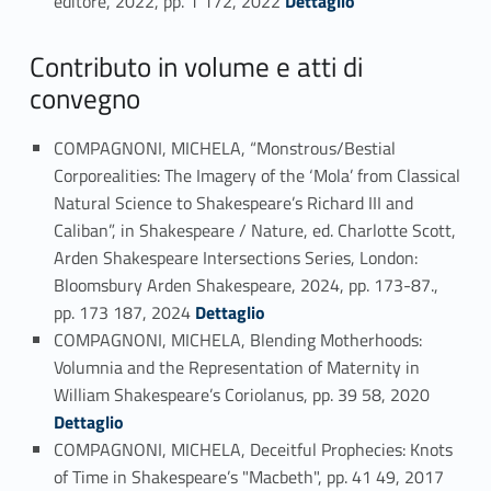
editore, 2022, pp. 1 172, 2022
Dettaglio
Contributo in volume e atti di
convegno
COMPAGNONI, MICHELA, “Monstrous/Bestial
Corporealities: The Imagery of the ‘Mola’ from Classical
Natural Science to Shakespeare’s Richard III and
Caliban”, in Shakespeare / Nature, ed. Charlotte Scott,
Arden Shakespeare Intersections Series, London:
Bloomsbury Arden Shakespeare, 2024, pp. 173-87.,
Link identifier #identifier_person_171815-20
pp. 173 187, 2024
Dettaglio
COMPAGNONI, MICHELA, Blending Motherhoods:
Volumnia and the Representation of Maternity in
Link identifier #identifier_person_164837-21
William Shakespeare’s Coriolanus, pp. 39 58, 2020
Dettaglio
COMPAGNONI, MICHELA, Deceitful Prophecies: Knots
Link identifier #identifier_person_76974-22
of Time in Shakespeare’s "Macbeth", pp. 41 49, 2017