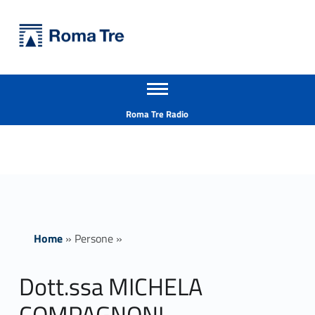
Primary Menu
Università Roma Tre
Dott.ssa MICHELA COMPAGNONI ricerca - Università Roma Tre
Apri il menu secondario
L’Università degli Studi Roma Tre è un’università giovane e per giovani, è nata nel 1992 ed è rapidamente cresciuta sia in termini di studenti che di corsi di studio offerti. Sono attivi 13 dipartimenti che offrono corsi di Laurea, Laurea magistrale, Master, Corsi di perfezionamento, Dottorati di ricerca e Scuole di specializzazione
Header info sidebar
Roma Tre Radio
Home
»
Persone
»
Dott.ssa MICHELA
COMPAGNONI