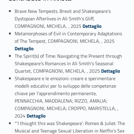
Brave New Tempests. Brexit and Shakespeare’s
Dystopian Afterlives in Ali Smith’s Gliff,
Link identifier #identifier_person_123038-1
COMPAGNONI, MICHELA, , 2025
Dettaglio
Metamorphoses of Evil in Contemporary Adaptations
Link identifier #identifier_person_43060-2
of The Tempest, COMPAGNONI, MICHELA, , 2025
Dettaglio
The Spirit(s) of Time: Navigating the Present through
Shakespeare’s Romances in Ali Smith’s Seasonal
Link identifier #identifier_person_150599-3
Quartet, COMPAGNONI, MICHELA, , 2025
Dettaglio
Shakespeare e le emozioni: creare e sperimentare
modelli educativi per lo sviluppo delle competenze
chiave per l’apprendimento permanente,
PENNACCHIA, MADDALENA; RIZZO, AMALIA;
COMPAGNONI, MICHELA; CROPPO, MARISTELLA, ,
Link identifier #identifier_person_88150-4
2024
Dettaglio
“‘I thought this was Shakespeare’: Romeo & Juliet: The
Musical and Teenage Sexual Liberation in Netflix’s Sex