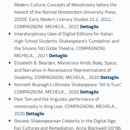
Modern Culture: Concepts of Monstrosity before the
Advent of the Normal (Amsterdam University Press,
2020)”, Early Modern Literary Studies 22.2, 2022.,
Link identifier #identifier_person_41214-9
COMPAGNONI, MICHELA, , 2022
Dettaglio
Interdisciplinary Uses of Digital Editions for Italian
High School Students. Shakespeare's 'Cymbeline' and
the Silvano Toti Globe Theatre, COMPAGNONI,
Link identifier #identifier_person_186228-10
MICHELA, , 2021
Dettaglio
Elizabeth B. Bearden, Monstrous Kinds: Body, Space,
and Narrative in Renaissance Representations of
Link identifier #identifier_person_176399-11
Disability, COMPAGNONI, MICHELA, , 2020
Dettaglio
Kenneth Branagh’s Ultimate Shakespeare: "All Is True",
Link identifier #identifier_person_113711-12
COMPAGNONI, MICHELA, , 2020
Dettaglio
Poor Tom and the linguistic performance of
monstrosity in King Lear, COMPAGNONI, MICHELA, ,
Link identifier #identifier_person_177576-13
2020
Dettaglio
Review: Shakespearean Celebrity in the Digital Age:
Fan Cultures and Remediation, Anna Blackwell (2018),