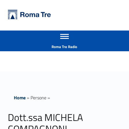
Primary Menu
Università Roma Tre
Dott.ssa MICHELA COMPAGNONI - Università Roma Tre
Apri il menu secondario
L’Università degli Studi Roma Tre è un’università giovane e per giovani, è nata nel 1992 ed è rapidamente cresciuta sia in termini di studenti che di corsi di studio offerti. Sono attivi 13 dipartimenti che offrono corsi di Laurea, Laurea magistrale, Master, Corsi di perfezionamento, Dottorati di ricerca e Scuole di specializzazione
Header info sidebar
Roma Tre Radio
Home
»
Persone
»
Dott.ssa MICHELA
COMPAGNONI