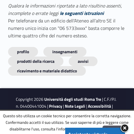
Qualora le informazioni riportate a lato risultino assenti,
incomplete o errate leggi
le seguenti istruzioni
Per telefonare da un edificio dell'Ateneo all'altro SE il
numero unico inizia con "06 5733xxxx" basta comporre le
ultime quattro cifre del numero esteso.
profilo
insegnamenti
prodotti della ricerca
avvisi
ricevimento e materiale didattico
Copyright 2026
Università degli studi Roma Tre
| C.F./P.I.
n. 04400441004 |
Privacy
|
Note Legali
|
Accessibilità
|
Obiettivi di accessibilità
|
Dichiarazione di accessibilità
Questo sito utilizza un cookie tecnico per consentire la corretta navigazione.
Confermando accetti il suo utilizzo. Se vuoi saperne di più e leggere come
disabilitarne l'uso, consulta l'informativa estesa.
ENG
Accetta
This site is protected by reCAPTCHA and the Google
Privacy