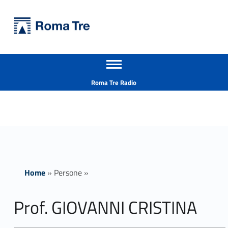
Primary Menu
Università Roma Tre
Prof. GIOVANNI CRISTINA - Università Roma Tre
Apri il menu secondario
L’Università degli Studi Roma Tre è un’università giovane e per giovani, è nata nel 1992 ed è rapidamente cresciuta sia in termini di studenti che di corsi di studio offerti. Sono attivi 13 dipartimenti che offrono corsi di Laurea, Laurea magistrale, Master, Corsi di perfezionamento, Dottorati di ricerca e Scuole di specializzazione
Header info sidebar
Roma Tre Radio
Home
»
Persone
»
Prof. GIOVANNI CRISTINA