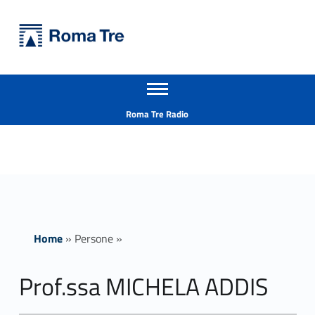
Primary Menu
Università Roma Tre
Prof.ssa MICHELA ADDIS - Università Roma Tre
Apri il menu secondario
L’Università degli Studi Roma Tre è un’università giovane e per giovani, è nata nel 1992 ed è rapidamente cresciuta sia in termini di studenti che di corsi di studio offerti. Sono attivi 13 dipartimenti che offrono corsi di Laurea, Laurea magistrale, Master, Corsi di perfezionamento, Dottorati di ricerca e Scuole di specializzazione
Header info sidebar
Roma Tre Radio
Home
»
Persone
»
Prof.ssa MICHELA ADDIS