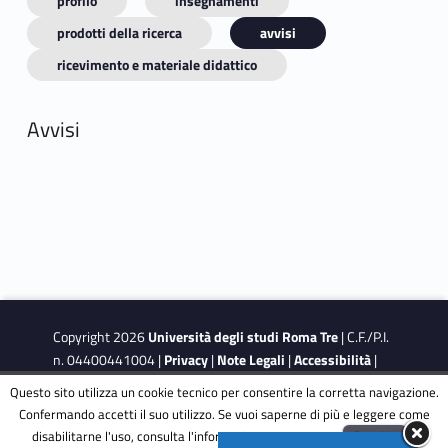
profilo
insegnamenti
prodotti della ricerca
avvisi
ricevimento e materiale didattico
Avvisi
Copyright 2026
Università degli studi Roma Tre
| C.F./P.I.
n. 04400441004 |
Privacy
|
Note Legali
|
Accessibilità
|
Obiettivi di accessibilità
|
Dichiarazione di accessibilità
Questo sito utilizza un cookie tecnico per consentire la corretta navigazione.
Confermando accetti il suo utilizzo. Se vuoi saperne di più e leggere come
disabilitarne l'uso, consulta l'informativa estesa.
ENG
Accetta
This site is protected by reCAPTCHA and the Google
Privacy