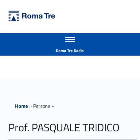
Primary Menu
Università Roma Tre
Prof. PASQUALE TRIDICO - Università Roma Tre
Apri il menu secondario
L’Università degli Studi Roma Tre è un’università giovane e per giovani, è nata nel 1992 ed è rapidamente cresciuta sia in termini di studenti che di corsi di studio offerti. Sono attivi 13 dipartimenti che offrono corsi di Laurea, Laurea magistrale, Master, Corsi di perfezionamento, Dottorati di ricerca e Scuole di specializzazione
Header info sidebar
Roma Tre Radio
Home
»
Persone
»
Prof. PASQUALE TRIDICO