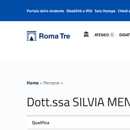
Portale dello studente
Disabilità e DSA
Sala Stampa
Chiedi 
Header info sidebar
Primary Menu
Ateneo 21674-1
Didatt
Università Roma Tre
ATENEO
DIDAT
Dott.ssa SILVIA MENCARELLI insegnamenti - Università Roma Tre
L’Università degli Studi Roma Tre è un’università giovane e per giovani, è nata nel 1992 ed è rapidamente cresciuta sia in termini di studenti che di corsi di studio offerti. Sono attivi 13 dipartimenti che offrono corsi di Laurea, Laurea magistrale, Master, Corsi di perfezionamento, Dottorati di ricerca e Scuole di specializzazione
Home
»
Persone
»
Dott.ssa SILVIA ME
Qualifica