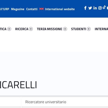
all’URP
Magazine
Contatti
International website
ica 42281-26
Ricerca 24614-38
Terza Missione 21997-49
Studenti 12236-66
Internazi
TICA
RICERCA
TERZA MISSIONE
STUDENTI
INTERNA
NCARELLI
Ricercatore universitario