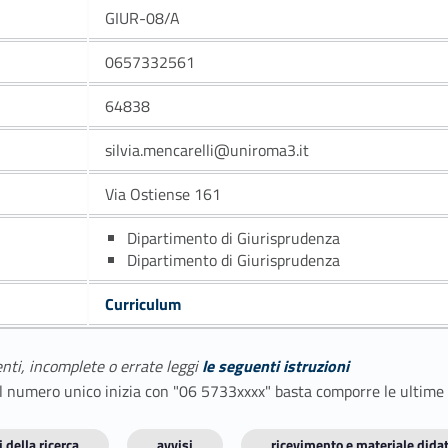
GIUR-08/A
0657332561
64838
silvia.mencarelli@uniroma3.it
Via Ostiense 161
Dipartimento di Giurisprudenza
Dipartimento di Giurisprudenza
Curriculum
enti, incomplete o errate leggi
le seguenti istruzioni
E il numero unico inizia con "06 5733xxxx" basta comporre le ultime
 della ricerca
avvisi
ricevimento e materiale didat