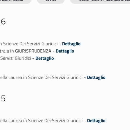
26
Link identifier #identifier_person_198887-1
 Scienze Dei Servizi Giuridici -
Dettaglio
Link identifier #identifier_person_38604-2
istrale in GIURISPRUDENZA -
Dettaglio
Link identifier #identifier_person_88501-3
Servizi Giuridici -
Dettaglio
Link identifier #identifier_person_155077-1
ella Laurea in Scienze Dei Servizi Giuridici -
Dettaglio
25
Link identifier #identifier_person_33755-1
ella Laurea in Scienze Dei Servizi Giuridici -
Dettaglio