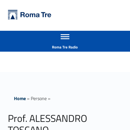
Primary Menu
Università Roma Tre
Prof. ALESSANDRO TOSCANO - Università Roma Tre
Apri il menu secondario
L’Università degli Studi Roma Tre è un’università giovane e per giovani, è nata nel 1992 ed è rapidamente cresciuta sia in termini di studenti che di corsi di studio offerti. Sono attivi 13 dipartimenti che offrono corsi di Laurea, Laurea magistrale, Master, Corsi di perfezionamento, Dottorati di ricerca e Scuole di specializzazione
Header info sidebar
Roma Tre Radio
Home
»
Persone
»
Prof. ALESSANDRO
TOSCANO