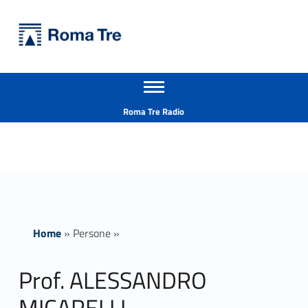
Primary Menu
Università Roma Tre
Prof. ALESSANDRO MICARELLI - Università Roma Tre
Apri il menu secondario
L’Università degli Studi Roma Tre è un’università giovane e per giovani, è nata nel 1992 ed è rapidamente cresciuta sia in termini di studenti che di corsi di studio offerti. Sono attivi 13 dipartimenti che offrono corsi di Laurea, Laurea magistrale, Master, Corsi di perfezionamento, Dottorati di ricerca e Scuole di specializzazione
Header info sidebar
Roma Tre Radio
Home
»
Persone
»
Prof. ALESSANDRO
MICARELLI