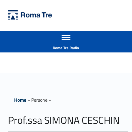
Primary Menu
Università Roma Tre
Prof.ssa SIMONA CESCHIN - Università Roma Tre
Apri il menu secondario
L’Università degli Studi Roma Tre è un’università giovane e per giovani, è nata nel 1992 ed è rapidamente cresciuta sia in termini di studenti che di corsi di studio offerti. Sono attivi 13 dipartimenti che offrono corsi di Laurea, Laurea magistrale, Master, Corsi di perfezionamento, Dottorati di ricerca e Scuole di specializzazione
Header info sidebar
Roma Tre Radio
Home
»
Persone
»
Prof.ssa SIMONA CESCHIN