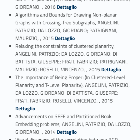
Link identifier #identifier_person_139366-41
GIORDANO, , 2016
Dettaglio
Algorithms and Bounds for Drawing Non-planar
Graphs with Crossing-free Subgraphs, ANGELINI,
PATRIZIO; DA LOZZO, GIORDANO; PATRIGNANI,
Link identifier #identifier_person_100457-42
MAURIZIO, , 2015
Dettaglio
Relaxing the constraints of clustered planarity,
ANGELINI, PATRIZIO; DA LOZZO, GIORDANO; DI
BATTISTA, GIUSEPPE; FRATI, FABRIZIO; PATRIGNANI,
Link identifier #identifier_person_193708-43
MAURIZIO; ROSELLI, VINCENZO, , 2015
Dettaglio
The Importance of Being Proper: (In Clustered-Level
Planarity and T-Level Planarity), ANGELINI, PATRIZIO;
DA LOZZO, GIORDANO; DI BATTISTA, GIUSEPPE;
Link identifier #identifier_person_174317-44
FRATI, FABRIZIO; ROSELLI, VINCENZO, , 2015
Dettaglio
Advancements on SEFE and Partitioned Book
Embedding problems, ANGELINI, PATRIZIO; DA LOZZO,
Link identifier #identifier_person_1256-45
GIORDANO, , 2014
Dettaglio
Visual discovery of the correlation between BGP