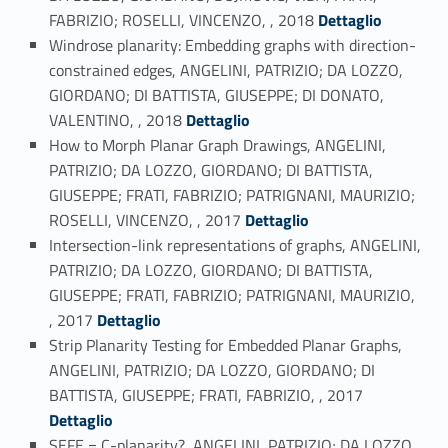
Link identifier #identifier_person_165379-36
FABRIZIO; ROSELLI, VINCENZO, , 2018
Dettaglio
Windrose planarity: Embedding graphs with direction-
constrained edges, ANGELINI, PATRIZIO; DA LOZZO,
GIORDANO; DI BATTISTA, GIUSEPPE; DI DONATO,
Link identifier #identifier_person_94816-37
VALENTINO, , 2018
Dettaglio
How to Morph Planar Graph Drawings, ANGELINI,
PATRIZIO; DA LOZZO, GIORDANO; DI BATTISTA,
GIUSEPPE; FRATI, FABRIZIO; PATRIGNANI, MAURIZIO;
Link identifier #identifier_person_9807-38
ROSELLI, VINCENZO, , 2017
Dettaglio
Intersection-link representations of graphs, ANGELINI,
PATRIZIO; DA LOZZO, GIORDANO; DI BATTISTA,
GIUSEPPE; FRATI, FABRIZIO; PATRIGNANI, MAURIZIO,
Link identifier #identifier_person_64160-39
, 2017
Dettaglio
Strip Planarity Testing for Embedded Planar Graphs,
ANGELINI, PATRIZIO; DA LOZZO, GIORDANO; DI
Link identifier #identifier_person_178213-40
BATTISTA, GIUSEPPE; FRATI, FABRIZIO, , 2017
Dettaglio
SEFE = C-planarity?, ANGELINI, PATRIZIO; DA LOZZO,