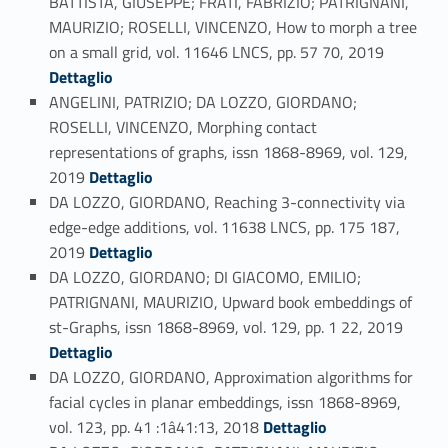
BATTISTA, GIUSEPPE; FRATI, FABRIZIO; PATRIGNANI,
MAURIZIO; ROSELLI, VINCENZO, How to morph a tree
Link identifier #identifier_person_119153-80
on a small grid, vol. 11646 LNCS, pp. 57 70, 2019
Dettaglio
ANGELINI, PATRIZIO; DA LOZZO, GIORDANO;
ROSELLI, VINCENZO, Morphing contact
representations of graphs, issn 1868-8969, vol. 129,
Link identifier #identifier_person_127232-81
2019
Dettaglio
DA LOZZO, GIORDANO, Reaching 3-connectivity via
edge-edge additions, vol. 11638 LNCS, pp. 175 187,
Link identifier #identifier_person_85300-82
2019
Dettaglio
DA LOZZO, GIORDANO; DI GIACOMO, EMILIO;
PATRIGNANI, MAURIZIO, Upward book embeddings of
Link identifier #identifier_person_36133-83
st-Graphs, issn 1868-8969, vol. 129, pp. 1 22, 2019
Dettaglio
DA LOZZO, GIORDANO, Approximation algorithms for
facial cycles in planar embeddings, issn 1868-8969,
Link identifier #identifier_person_42527-84
vol. 123, pp. 41 :1â41:13, 2018
Dettaglio