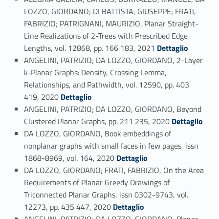
LOZZO, GIORDANO; DI BATTISTA, GIUSEPPE; FRATI,
FABRIZIO; PATRIGNANI, MAURIZIO, Planar Straight-
Line Realizations of 2-Trees with Prescribed Edge
Link identifier #identifier_person_170333-70
Lengths, vol. 12868, pp. 166 183, 2021
Dettaglio
ANGELINI, PATRIZIO; DA LOZZO, GIORDANO, 2-Layer
k-Planar Graphs: Density, Crossing Lemma,
Relationships, and Pathwidth, vol. 12590, pp. 403
Link identifier #identifier_person_179090-71
419, 2020
Dettaglio
ANGELINI, PATRIZIO; DA LOZZO, GIORDANO, Beyond
Link identifier #identifier_person_45154-72
Clustered Planar Graphs, pp. 211 235, 2020
Dettaglio
DA LOZZO, GIORDANO, Book embeddings of
nonplanar graphs with small faces in few pages, issn
Link identifier #identifier_person_16095-73
1868-8969, vol. 164, 2020
Dettaglio
DA LOZZO, GIORDANO; FRATI, FABRIZIO, On the Area
Requirements of Planar Greedy Drawings of
Triconnected Planar Graphs, issn 0302-9743, vol.
Link identifier #identifier_person_75628-74
12273, pp. 435 447, 2020
Dettaglio