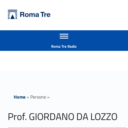
Primary Menu
Università Roma Tre
Prof. GIORDANO DA LOZZO ricerca - Università Roma Tre
Apri il menu secondario
L’Università degli Studi Roma Tre è un’università giovane e per giovani, è nata nel 1992 ed è rapidamente cresciuta sia in termini di studenti che di corsi di studio offerti. Sono attivi 13 dipartimenti che offrono corsi di Laurea, Laurea magistrale, Master, Corsi di perfezionamento, Dottorati di ricerca e Scuole di specializzazione
Header info sidebar
Roma Tre Radio
Home
»
Persone
»
Prof. GIORDANO DA LOZZO