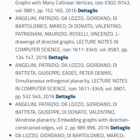
Graphs with Many Collinear Vertices, issn 0302-9743,
Link identifier #identifier_person_184959-94
vol. 9801, pp. 152 165, 2016
Dettaglio
ANGELINI, PATRIZIO; DA LOZZO, GIORDANO; DI
BARTOLOMEO, MARCO; DI DONATO, VALENTINO;
PATRIGNANI, MAURIZIO; ROSELLI, VINCENZO, L-
drawings of directed graphs, LECTURE NOTES IN
COMPUTER SCIENCE, issn 1611-3349, vol. 9587, pp.
Link identifier #identifier_person_111371-95
134 147, 2016
Dettaglio
ANGELINI, PATRIZIO; DA LOZZO, GIORDANO; DI
BATTISTA, GIUSEPPE; EADES, PETER DENNIS,
Simultaneous orthogonal planarity, LECTURE NOTES
IN COMPUTER SCIENCE, issn 1611-3349, vol. 9801,
Link identifier #identifier_person_77381-96
pp. 532 545, 2016
Dettaglio
ANGELINI, PATRIZIO; DA LOZZO, GIORDANO; DI
BATTISTA, GIUSEPPE; DI DONATO, VALENTINO,
Windrose planarity: Embedding graphs with direction-
Link identifier #identifier_person_83265-97
constrained edges, vol. 2, pp. 985 996, 2016
Dettaglio
DA LOZZO, GIORDANO; DI BARTOLOMEO, MARCO;