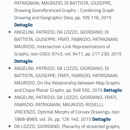
PATRIGNANI, MAURIZIO; DI BATTISTA, GIUSEPPE,
Drawing Georeferenced Graphs - Combining Graph
Link identifier #identifier_person_6341-98
Drawing and Geographic Data, pp. 109 116, 2015
Dettaglio
ANGELINI, PATRIZIO; DA LOZZO, GIORDANO; DI
BATTISTA, GIUSEPPE; FRATI, FABRIZIO; PATRIGNANI,
MAURIZIO, Intersection-Link Representations of
Graphs, issn 0302-9743, vol. 9411, pp. 217 230, 2015
Link identifier #identifier_person_166118-99
Dettaglio
ANGELINI, PATRIZIO; DA LOZZO, GIORDANO; DI
BATTISTA, GIUSEPPE; FRATI, FABRIZIO; PATRIGNANI,
MAURIZIO, On the Relationship between Map Graphs
Link identifier #identifier_person_130844-100
and Clique Planar Graphs, pp. 548 550, 2015
Dettaglio
ANGELINI, PATRIZIO; DA LOZZO, GIORDANO; FRATI,
FABRIZIO; PATRIGNANI, MAURIZIO; ROSELLI,
VINCENZO, Optimal Morphs of Convex Drawings, issn
Link identifier #identifier_person_171314-101
1868-8969, vol. 34, pp. 126 140, 2015
Dettaglio
DA LOZZO, GIORDANO, Planarity of streamed graphs,