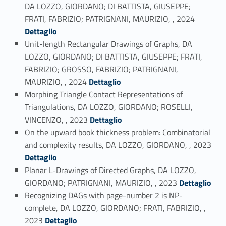
DA LOZZO, GIORDANO; DI BATTISTA, GIUSEPPE;
Link identifier #identifier_person_175155-14
FRATI, FABRIZIO; PATRIGNANI, MAURIZIO, , 2024
Dettaglio
Unit-length Rectangular Drawings of Graphs, DA
LOZZO, GIORDANO; DI BATTISTA, GIUSEPPE; FRATI,
FABRIZIO; GROSSO, FABRIZIO; PATRIGNANI,
Link identifier #identifier_person_46485-15
MAURIZIO, , 2024
Dettaglio
Morphing Triangle Contact Representations of
Triangulations, DA LOZZO, GIORDANO; ROSELLI,
Link identifier #identifier_person_123200-16
VINCENZO, , 2023
Dettaglio
On the upward book thickness problem: Combinatorial
Link identifier #identifier_person_198079-17
and complexity results, DA LOZZO, GIORDANO, , 2023
Dettaglio
Planar L-Drawings of Directed Graphs, DA LOZZO,
Link identifier #identifier_person_71050-18
GIORDANO; PATRIGNANI, MAURIZIO, , 2023
Dettaglio
Recognizing DAGs with page-number 2 is NP-
complete, DA LOZZO, GIORDANO; FRATI, FABRIZIO, ,
Link identifier #identifier_person_154690-19
2023
Dettaglio