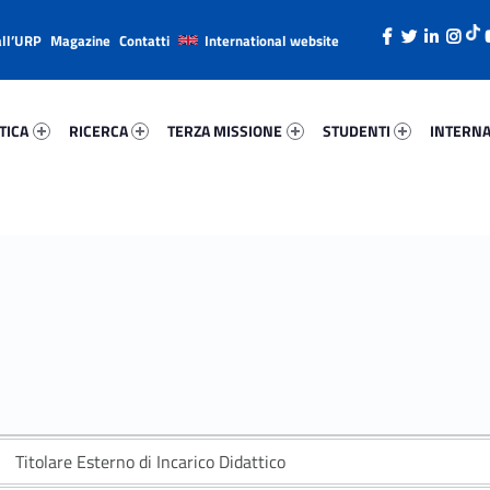
all’URP
Magazine
Contatti
International website
ica 43977-26
Ricerca 43852-38
Terza Missione 16381-49
Studenti 97569-66
Internazi
TICA
RICERCA
TERZA MISSIONE
STUDENTI
INTERNA
Titolare Esterno di Incarico Didattico