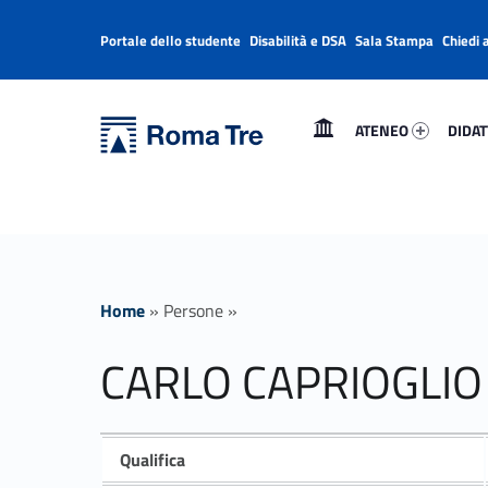
Portale dello studente
Disabilità e DSA
Sala Stampa
Chiedi 
Header info sidebar
Primary Menu
Ateneo 15859-1
Didatt
Università Roma Tre
CARLO CAPRIOGLIO - Università Roma Tre
ATENEO
DIDAT
L’Università degli Studi Roma Tre è un’università giovane e per giovani, è nata nel 1992 ed è rapidamente cresciuta sia in termini di studenti che di corsi di studio offerti. Sono attivi 13 dipartimenti che offrono corsi di Laurea, Laurea magistrale, Master, Corsi di perfezionamento, Dottorati di ricerca e Scuole di specializzazione
Home
»
Persone
»
CARLO CAPRIOGLIO
Qualifica