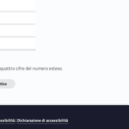
 quattro cifre del numero esteso.
tico
essibilità
|
Dichiarazione di accessibilità