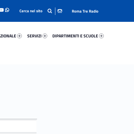
Roma Tre Radio
onale 68000-93
Servizi 47214-114
Dipartimenti E Scuole 808-140
ZIONALE
SERVIZI
DIPARTIMENTI E SCUOLE