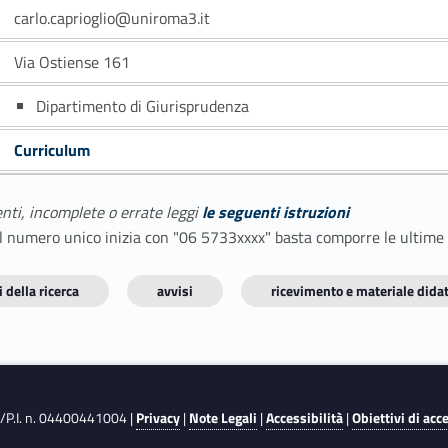
carlo.caprioglio@uniroma3.it
Via Ostiense 161
Dipartimento di Giurisprudenza
Curriculum
enti, incomplete o errate leggi
le seguenti istruzioni
E il numero unico inizia con "06 5733xxxx" basta comporre le ultime
 della ricerca
avvisi
ricevimento e materiale didat
F./P.I. n. 04400441004 |
Privacy
|
Note Legali
|
Accessibilità
|
Obiettivi di acc