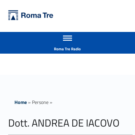
Primary Menu
Università Roma Tre
Dott. ANDREA DE IACOVO - Università Roma Tre
Apri il menu secondario
L’Università degli Studi Roma Tre è un’università giovane e per giovani, è nata nel 1992 ed è rapidamente cresciuta sia in termini di studenti che di corsi di studio offerti. Sono attivi 13 dipartimenti che offrono corsi di Laurea, Laurea magistrale, Master, Corsi di perfezionamento, Dottorati di ricerca e Scuole di specializzazione
Header info sidebar
Roma Tre Radio
Home
»
Persone
»
Dott. ANDREA DE IACOVO