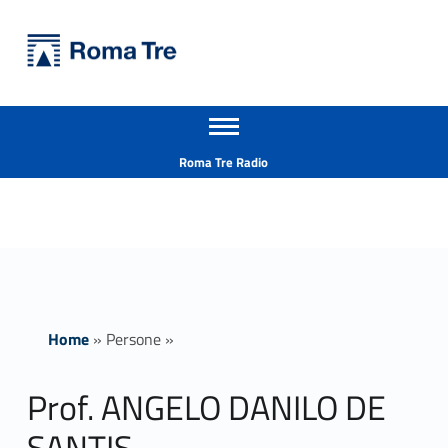
Primary Menu
Università Roma Tre
Prof. ANGELO DANILO DE SANTIS - Università Roma Tre
Apri il menu secondario
L’Università degli Studi Roma Tre è un’università giovane e per giovani, è nata nel 1992 ed è rapidamente cresciuta sia in termini di studenti che di corsi di studio offerti. Sono attivi 13 dipartimenti che offrono corsi di Laurea, Laurea magistrale, Master, Corsi di perfezionamento, Dottorati di ricerca e Scuole di specializzazione
Header info sidebar
Roma Tre Radio
Home
»
Persone
»
Prof. ANGELO DANILO DE
SANTIS