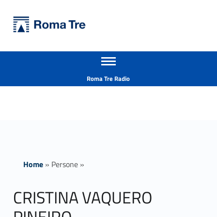
Primary Menu
Università Roma Tre
CRISTINA VAQUERO PINEIRO ricerca - Università Roma Tre
Apri il menu secondario
L’Università degli Studi Roma Tre è un’università giovane e per giovani, è nata nel 1992 ed è rapidamente cresciuta sia in termini di studenti che di corsi di studio offerti. Sono attivi 13 dipartimenti che offrono corsi di Laurea, Laurea magistrale, Master, Corsi di perfezionamento, Dottorati di ricerca e Scuole di specializzazione
Header info sidebar
Roma Tre Radio
Home
»
Persone
»
CRISTINA VAQUERO
PINEIRO