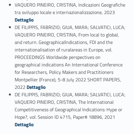
VAQUERO PINEIRO, CRISTINA, Indicazioni Geografiche
Link identifier #identifier_person_199377-29
tra sviluppo locale e internazionalizzazione, 2023
Dettaglio
DE FILIPPIS, FABRIZIO; GIUA, MARA; SALVATICI, LUCA;
VAQUERO PINEIRO, CRISTINA, From local to global,
and return. GeographicalIndications, FDI and the
internationalisation of ruralareas in Europe, vol.
PROCEEDINGS Worldwide perspectives on
geographical indications An International Conference
for Researchers, Policy Makers and Practitioners
Montpellier (France), 5-8 July 2022 SHORT PAPERS,
Link identifier #identifier_person_48223-30
2022
Dettaglio
DE FILIPPIS, FABRIZIO; GIUA, MARA; SALVATICI, LUCA;
VAQUERO PINEIRO, CRISTINA, The International
Competitiveness of Geographical Indications: Hype or
Link identifier #identifier_person_10276-31
Hope?, vol. Session ID 4715, Paper# 18896, 2021
Dettaglio