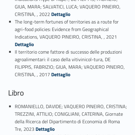
GIUA, MARA; SALVATICI, LUCA; VAQUERO PINEIRO,
Link identifier #identifier_person_123524-22
CRISTINA, , 2022
Dettaglio
The long-term fortunes of territories as a route for
agri-food policies: Evidence from Geographical
Link identifier #identifier_person_127673-23
Indications, VAQUERO PINEIRO, CRISTINA, , 2021
Dettaglio
Il territorio come fattore di successo delle produzioni
agroalimentari: il caso della vitivinicol-tura, DE
FILIPPIS, FABRIZIO; GIUA, MARA; VAQUERO PINEIRO,
Link identifier #identifier_person_153253-24
CRISTINA, , 2017
Dettaglio
Libro
ROMANIELLO, DAVIDE; VAQUERO PINEIRO, CRISTINA;
TREZZINI, ATTILIO; CONIGLIANI, CATERINA, Giornate
della Ricerca del Dipartimento di Economia di Roma
Link identifier #identifier_person_65634-25
Tre, 2023
Dettaglio