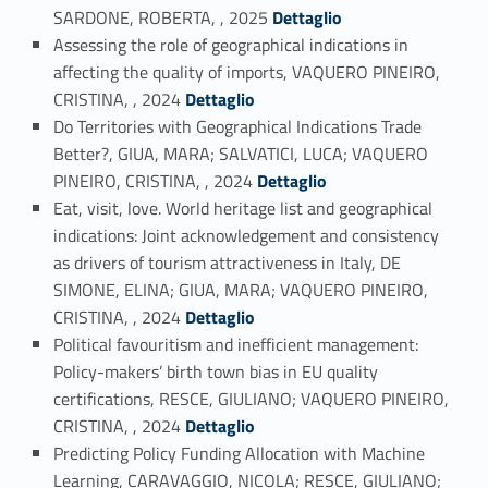
Link identifier #identifier_person_22008-7
SARDONE, ROBERTA, , 2025
Dettaglio
Assessing the role of geographical indications in
affecting the quality of imports, VAQUERO PINEIRO,
Link identifier #identifier_person_182794-8
CRISTINA, , 2024
Dettaglio
Do Territories with Geographical Indications Trade
Better?, GIUA, MARA; SALVATICI, LUCA; VAQUERO
Link identifier #identifier_person_115118-9
PINEIRO, CRISTINA, , 2024
Dettaglio
Eat, visit, love. World heritage list and geographical
indications: Joint acknowledgement and consistency
as drivers of tourism attractiveness in Italy, DE
SIMONE, ELINA; GIUA, MARA; VAQUERO PINEIRO,
Link identifier #identifier_person_114539-10
CRISTINA, , 2024
Dettaglio
Political favouritism and inefficient management:
Policy-makers’ birth town bias in EU quality
certifications, RESCE, GIULIANO; VAQUERO PINEIRO,
Link identifier #identifier_person_95335-11
CRISTINA, , 2024
Dettaglio
Predicting Policy Funding Allocation with Machine
Learning, CARAVAGGIO, NICOLA; RESCE, GIULIANO;