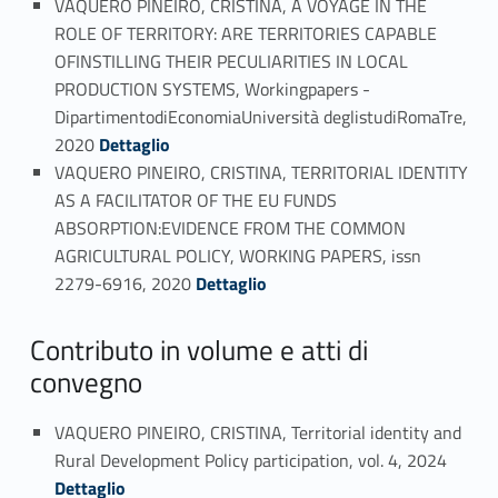
VAQUERO PINEIRO, CRISTINA, A VOYAGE IN THE
ROLE OF TERRITORY: ARE TERRITORIES CAPABLE
OFINSTILLING THEIR PECULIARITIES IN LOCAL
PRODUCTION SYSTEMS, Workingpapers -
DipartimentodiEconomiaUniversità deglistudiRomaTre,
Link identifier #identifier_person_185784-26
2020
Dettaglio
VAQUERO PINEIRO, CRISTINA, TERRITORIAL IDENTITY
AS A FACILITATOR OF THE EU FUNDS
ABSORPTION:EVIDENCE FROM THE COMMON
AGRICULTURAL POLICY, WORKING PAPERS, issn
Link identifier #identifier_person_68112-27
2279-6916, 2020
Dettaglio
Contributo in volume e atti di
convegno
VAQUERO PINEIRO, CRISTINA, Territorial identity and
Link identifier #identifier_person_37048-28
Rural Development Policy participation, vol. 4, 2024
Dettaglio