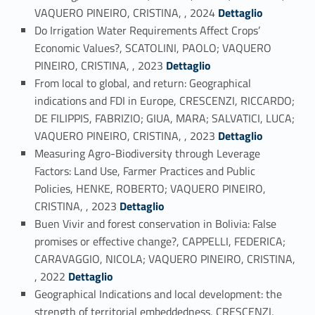
Link identifier #identifier_person_78450-12
VAQUERO PINEIRO, CRISTINA, , 2024
Dettaglio
Do Irrigation Water Requirements Affect Crops’
Economic Values?, SCATOLINI, PAOLO; VAQUERO
Link identifier #identifier_person_119692-13
PINEIRO, CRISTINA, , 2023
Dettaglio
From local to global, and return: Geographical
indications and FDI in Europe, CRESCENZI, RICCARDO;
DE FILIPPIS, FABRIZIO; GIUA, MARA; SALVATICI, LUCA;
Link identifier #identifier_person_103481-14
VAQUERO PINEIRO, CRISTINA, , 2023
Dettaglio
Measuring Agro-Biodiversity through Leverage
Factors: Land Use, Farmer Practices and Public
Policies, HENKE, ROBERTO; VAQUERO PINEIRO,
Link identifier #identifier_person_112442-15
CRISTINA, , 2023
Dettaglio
Buen Vivir and forest conservation in Bolivia: False
promises or effective change?, CAPPELLI, FEDERICA;
CARAVAGGIO, NICOLA; VAQUERO PINEIRO, CRISTINA,
Link identifier #identifier_person_23900-16
, 2022
Dettaglio
Geographical Indications and local development: the
strength of territorial embeddedness, CRESCENZI,