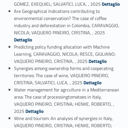
Link identifier #identifier_person_22253-2
GOMEZ, EXEQUIEL; SALVATICI, LUCA, , 2025
Dettaglio
Are Geographical Indications contributing to
environmental conservation? The case of coffee
industry and deforestation in Colombia, CARAVAGGIO,
Link identifier #identifier_person_169886-3
NICOLA; VAQUERO PINEIRO, CRISTINA, , 2025
Dettaglio
Predicting policy funding allocation with Machine
Learning, CARAVAGGIO, NICOLA; RESCE, GIULIANO;
Link identifier #identifier_person_157285-4
VAQUERO PINEIRO, CRISTINA, , 2025
Dettaglio
Synergies among ownership forms and cooperating
territories: The case of wine, VAQUERO PINEIRO,
Link identifier #identifier_person_135897-5
CRISTINA; SALVATICI, LUCA, , 2025
Dettaglio
Water management for agrculture in a Mediterranean
area: The case of processingtomatoes in Italy,
VAQUERO PINEIRO, CRISTINA; HENKE, ROBERTO, ,
Link identifier #identifier_person_161498-6
2025
Dettaglio
Wine and tourism: An analysis of synergies in Italy,
VAQUERO PINEIRO, CRISTINA; HENKE, ROBERTO;