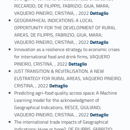
RICCARDO; DE FILIPPIS, FABRIZIO; GIUA, MARA;
Link identifier #identifier_person_35390-17
VAQUERO PINEIRO, CRISTINA, , 2022
Dettaglio
GEOGRAPHICAL INDICATIONS: A LOCAL
OPPORTUNITY FOR THE DEVELOPMENT OF RURAL
AREAS, DE FILIPPIS, FABRIZIO; GIUA, MARA;
Link identifier #identifier_person_155834-18
VAQUERO PINEIRO, CRISTINA, , 2022
Dettaglio
Innovation as a resilience strategy to economic crises
for international food and drink firms, VAQUERO
Link identifier #identifier_person_83135-19
PINEIRO, CRISTINA, , 2022
Dettaglio
JUST TRANSITION & REVITALISATION. A NEW
EUSTRATEGY FOR RURAL AREAS, VAQUERO PINEIRO,
Link identifier #identifier_person_107570-20
CRISTINA, , 2022
Dettaglio
Predicting agri-food quality across space: A Machine
Learning model for the acknowledgment of
Geographical Indications, RESCE, GIULIANO;
Link identifier #identifier_person_63-21
VAQUERO PINEIRO, CRISTINA, , 2022
Dettaglio
The international trade impacts of Geographical
Indications: Hype or hope?, DE FILIPPIS, FABRIZIO;