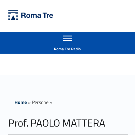
Primary Menu
Università Roma Tre
Prof. PAOLO MATTERA - Università Roma Tre
Apri il menu secondario
L’Università degli Studi Roma Tre è un’università giovane e per giovani, è nata nel 1992 ed è rapidamente cresciuta sia in termini di studenti che di corsi di studio offerti. Sono attivi 13 dipartimenti che offrono corsi di Laurea, Laurea magistrale, Master, Corsi di perfezionamento, Dottorati di ricerca e Scuole di specializzazione
Header info sidebar
Roma Tre Radio
Home
»
Persone
»
Prof. PAOLO MATTERA