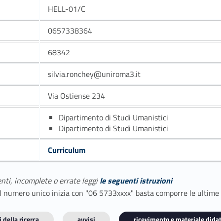
HELL-01/C
0657338364
68342
silvia.ronchey@uniroma3.it
Via Ostiense 234
Dipartimento di Studi Umanistici
Dipartimento di Studi Umanistici
Curriculum
enti, incomplete o errate leggi
le seguenti istruzioni
E il numero unico inizia con "06 5733xxxx" basta comporre le ultime
 della ricerca
avvisi
ricevimento e materiale didat