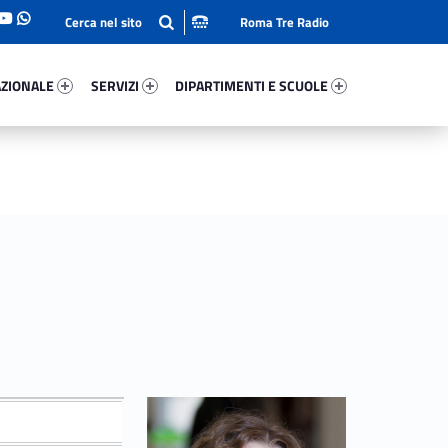
Roma Tre Radio
onale 53050-93
Servizi 97376-114
Dipartimenti E Scuole 76361-140
ZIONALE
SERVIZI
DIPARTIMENTI E SCUOLE