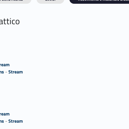
attico
ream
ms
-
Stream
ream
ms
-
Stream