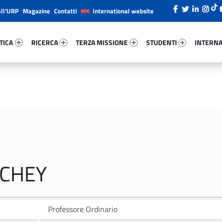
all’URP
Magazine
Contatti
International website
ica 78748-26
Ricerca 17796-38
Terza Missione 49773-49
Studenti 11287-66
Internazi
TICA
RICERCA
TERZA MISSIONE
STUDENTI
INTERNA
NCHEY
Professore Ordinario