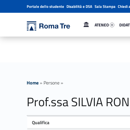
Portale dello studente
Disabilità e DSA
Sala Stampa
Chiedi 
Header info sidebar
Primary Menu
Ateneo 87501-1
Didatt
Università Roma Tre
Prof.ssa SILVIA RONCHEY - Università Roma Tre
ATENEO
DIDAT
L’Università degli Studi Roma Tre è un’università giovane e per giovani, è nata nel 1992 ed è rapidamente cresciuta sia in termini di studenti che di corsi di studio offerti. Sono attivi 13 dipartimenti che offrono corsi di Laurea, Laurea magistrale, Master, Corsi di perfezionamento, Dottorati di ricerca e Scuole di specializzazione
Home
»
Persone
»
Prof.ssa SILVIA RO
Qualifica