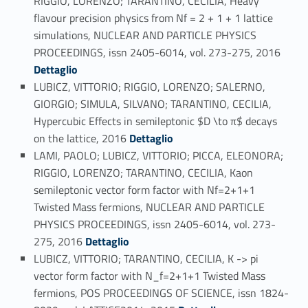
RIGGIO, LORENZO; TARANTINO, CECILIA, Heavy
flavour precision physics from Nf = 2 + 1 + 1 lattice
simulations, NUCLEAR AND PARTICLE PHYSICS
Link identifier #identifier_person_137815-61
PROCEEDINGS, issn 2405-6014, vol. 273-275, 2016
Dettaglio
LUBICZ, VITTORIO; RIGGIO, LORENZO; SALERNO,
GIORGIO; SIMULA, SILVANO; TARANTINO, CECILIA,
Hypercubic Effects in semileptonic $D \to π$ decays
Link identifier #identifier_person_148355-62
on the lattice, 2016
Dettaglio
LAMI, PAOLO; LUBICZ, VITTORIO; PICCA, ELEONORA;
RIGGIO, LORENZO; TARANTINO, CECILIA, Kaon
semileptonic vector form factor with Nf=2+1+1
Twisted Mass fermions, NUCLEAR AND PARTICLE
PHYSICS PROCEEDINGS, issn 2405-6014, vol. 273-
Link identifier #identifier_person_29147-63
275, 2016
Dettaglio
LUBICZ, VITTORIO; TARANTINO, CECILIA, K -> pi
vector form factor with N_f=2+1+1 Twisted Mass
fermions, POS PROCEEDINGS OF SCIENCE, issn 1824-
Link identifier #identifier_person_7656-64