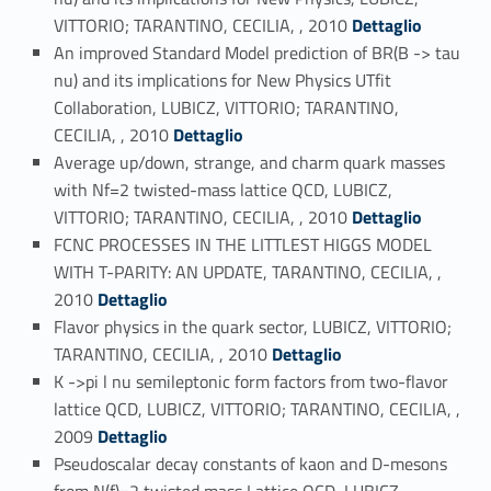
Link identifier #identifier_person_36489-26
VITTORIO; TARANTINO, CECILIA, , 2010
Dettaglio
An improved Standard Model prediction of BR(B -> tau
nu) and its implications for New Physics UTfit
Collaboration, LUBICZ, VITTORIO; TARANTINO,
Link identifier #identifier_person_197032-27
CECILIA, , 2010
Dettaglio
Average up/down, strange, and charm quark masses
with Nf=2 twisted-mass lattice QCD, LUBICZ,
Link identifier #identifier_person_85706-28
VITTORIO; TARANTINO, CECILIA, , 2010
Dettaglio
FCNC PROCESSES IN THE LITTLEST HIGGS MODEL
WITH T-PARITY: AN UPDATE, TARANTINO, CECILIA, ,
Link identifier #identifier_person_90211-29
2010
Dettaglio
Flavor physics in the quark sector, LUBICZ, VITTORIO;
Link identifier #identifier_person_124535-30
TARANTINO, CECILIA, , 2010
Dettaglio
K ->pi l nu semileptonic form factors from two-flavor
lattice QCD, LUBICZ, VITTORIO; TARANTINO, CECILIA, ,
Link identifier #identifier_person_185025-31
2009
Dettaglio
Pseudoscalar decay constants of kaon and D-mesons
from N(f)=2 twisted mass Lattice QCD, LUBICZ,