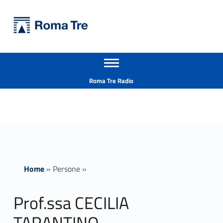
Primary Menu
Università Roma Tre
Prof.ssa CECILIA TARANTINO ricerca - Università Roma Tre
Apri il menu secondario
L’Università degli Studi Roma Tre è un’università giovane e per giovani, è nata nel 1992 ed è rapidamente cresciuta sia in termini di studenti che di corsi di studio offerti. Sono attivi 13 dipartimenti che offrono corsi di Laurea, Laurea magistrale, Master, Corsi di perfezionamento, Dottorati di ricerca e Scuole di specializzazione
Header info sidebar
Roma Tre Radio
Home
»
Persone
»
Prof.ssa CECILIA
TARANTINO