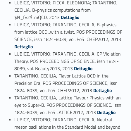
LUBICZ, VITTORIO; PICCA, ELEONORA; TARANTINO,
CECILIA, B-physics computations from
Link identifier #identifier_person_7155-77
$N_f=2$tmQCD, 2013
Dettaglio
LUBICZ, VITTORIO; TARANTINO, CECILIA, B-physics
from lattice QCD...with a twist, POS PROCEEDINGS OF
Link identifier #identifier_person_196527-78
SCIENCE, issn 1824-8039, vol. PoS ICHEP2012, 2013
Dettaglio
LUBICZ, VITTORIO; TARANTINO, CECILIA, CP Violation
Theory, POS PROCEEDINGS OF SCIENCE, issn 1824-
Link identifier #identifier_person_13672-79
8039, vol. Beauty2013, 2013
Dettaglio
TARANTINO, CECILIA, Flavor Lattice QCD in the
Precision Era, POS PROCEEDINGS OF SCIENCE, issn
Link identifier #identifier_person_61161-80
1824-8039, vol. PoS ICHEP2012, 2013
Dettaglio
TARANTINO, CECILIA, Lattice Flavour Physics with an
eye to Super-B, POS PROCEEDINGS OF SCIENCE, issn
Link identifier #identifier_person_144779-81
1824-8039, vol. PoS LATTICE2012, 2013
Dettaglio
LUBICZ, VITTORIO; TARANTINO, CECILIA, Neutral
meson oscillations in the Standard Model and beyond