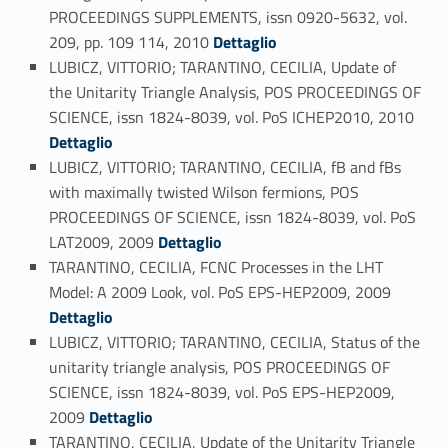
PROCEEDINGS SUPPLEMENTS, issn 0920-5632, vol.
Link identifier #identifier_person_118444-94
209, pp. 109 114, 2010
Dettaglio
LUBICZ, VITTORIO; TARANTINO, CECILIA, Update of
the Unitarity Triangle Analysis, POS PROCEEDINGS OF
Link identifier #identifier_person_3607-95
SCIENCE, issn 1824-8039, vol. PoS ICHEP2010, 2010
Dettaglio
LUBICZ, VITTORIO; TARANTINO, CECILIA, fB and fBs
with maximally twisted Wilson fermions, POS
PROCEEDINGS OF SCIENCE, issn 1824-8039, vol. PoS
Link identifier #identifier_person_42408-96
LAT2009, 2009
Dettaglio
TARANTINO, CECILIA, FCNC Processes in the LHT
Link identifier #identifier_person_159774-97
Model: A 2009 Look, vol. PoS EPS-HEP2009, 2009
Dettaglio
LUBICZ, VITTORIO; TARANTINO, CECILIA, Status of the
unitarity triangle analysis, POS PROCEEDINGS OF
SCIENCE, issn 1824-8039, vol. PoS EPS-HEP2009,
Link identifier #identifier_person_171158-98
2009
Dettaglio
TARANTINO, CECILIA, Update of the Unitarity Triangle