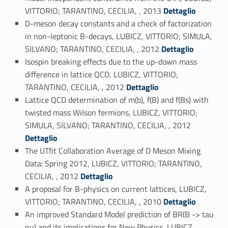
Link identifier #identifier_person_93567-20
VITTORIO; TARANTINO, CECILIA, , 2013
Dettaglio
D-meson decay constants and a check of factorization
in non-leptonic B-decays, LUBICZ, VITTORIO; SIMULA,
Link identifier #identifier_person_106198-21
SILVANO; TARANTINO, CECILIA, , 2012
Dettaglio
Isospin breaking effects due to the up-down mass
difference in lattice QCD, LUBICZ, VITTORIO;
Link identifier #identifier_person_137179-22
TARANTINO, CECILIA, , 2012
Dettaglio
Lattice QCD determination of m(b), f(B) and f(Bs) with
twisted mass Wilson fermions, LUBICZ, VITTORIO;
Link identifier #identifier_person_63036-23
SIMULA, SILVANO; TARANTINO, CECILIA, , 2012
Dettaglio
The UTfit Collaboration Average of D Meson Mixing
Data: Spring 2012, LUBICZ, VITTORIO; TARANTINO,
Link identifier #identifier_person_28648-24
CECILIA, , 2012
Dettaglio
A proposal for B-physics on current lattices, LUBICZ,
Link identifier #identifier_person_73864-25
VITTORIO; TARANTINO, CECILIA, , 2010
Dettaglio
An improved Standard Model prediction of BR(B -> tau
nu) and its implications for New Physics, LUBICZ,