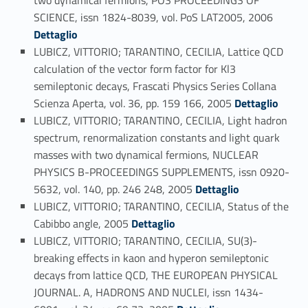
two dynamical fermions, POS PROCEEDINGS OF
Link identifier #identifier_person_62911-112
SCIENCE, issn 1824-8039, vol. PoS LAT2005, 2006
Dettaglio
LUBICZ, VITTORIO; TARANTINO, CECILIA, Lattice QCD
calculation of the vector form factor for Kl3
semileptonic decays, Frascati Physics Series Collana
Link identifier #identifier_person_143015-113
Scienza Aperta, vol. 36, pp. 159 166, 2005
Dettaglio
LUBICZ, VITTORIO; TARANTINO, CECILIA, Light hadron
spectrum, renormalization constants and light quark
masses with two dynamical fermions, NUCLEAR
PHYSICS B-PROCEEDINGS SUPPLEMENTS, issn 0920-
Link identifier #identifier_person_11878-114
5632, vol. 140, pp. 246 248, 2005
Dettaglio
LUBICZ, VITTORIO; TARANTINO, CECILIA, Status of the
Link identifier #identifier_person_151646-115
Cabibbo angle, 2005
Dettaglio
LUBICZ, VITTORIO; TARANTINO, CECILIA, SU(3)-
breaking effects in kaon and hyperon semileptonic
decays from lattice QCD, THE EUROPEAN PHYSICAL
JOURNAL. A, HADRONS AND NUCLEI, issn 1434-
Link identifier #identifier_person_82613-116