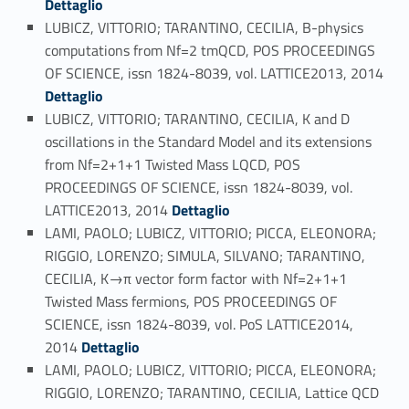
Dettaglio
LUBICZ, VITTORIO; TARANTINO, CECILIA, B-physics
computations from Nf=2 tmQCD, POS PROCEEDINGS
OF SCIENCE, issn 1824-8039, vol. LATTICE2013, 2014
Link identifier #identifier_person_123530-69
Dettaglio
LUBICZ, VITTORIO; TARANTINO, CECILIA, K and D
oscillations in the Standard Model and its extensions
from Nf=2+1+1 Twisted Mass LQCD, POS
PROCEEDINGS OF SCIENCE, issn 1824-8039, vol.
Link identifier #identifier_person_4389-70
LATTICE2013, 2014
Dettaglio
LAMI, PAOLO; LUBICZ, VITTORIO; PICCA, ELEONORA;
RIGGIO, LORENZO; SIMULA, SILVANO; TARANTINO,
CECILIA, K→π vector form factor with Nf=2+1+1
Twisted Mass fermions, POS PROCEEDINGS OF
SCIENCE, issn 1824-8039, vol. PoS LATTICE2014,
Link identifier #identifier_person_53067-71
2014
Dettaglio
LAMI, PAOLO; LUBICZ, VITTORIO; PICCA, ELEONORA;
RIGGIO, LORENZO; TARANTINO, CECILIA, Lattice QCD
Link identifier #identifier_person_179851-72