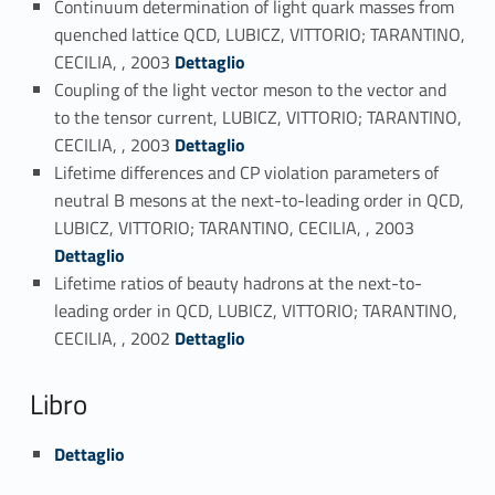
Continuum determination of light quark masses from
quenched lattice QCD, LUBICZ, VITTORIO; TARANTINO,
Link identifier #identifier_person_34166-50
CECILIA, , 2003
Dettaglio
Coupling of the light vector meson to the vector and
to the tensor current, LUBICZ, VITTORIO; TARANTINO,
Link identifier #identifier_person_118522-51
CECILIA, , 2003
Dettaglio
Lifetime differences and CP violation parameters of
neutral B mesons at the next-to-leading order in QCD,
Link identifier #identifier_person_35213-52
LUBICZ, VITTORIO; TARANTINO, CECILIA, , 2003
Dettaglio
Lifetime ratios of beauty hadrons at the next-to-
leading order in QCD, LUBICZ, VITTORIO; TARANTINO,
Link identifier #identifier_person_158539-53
CECILIA, , 2002
Dettaglio
Libro
Link identifier #identifier_person_74026-54
Dettaglio