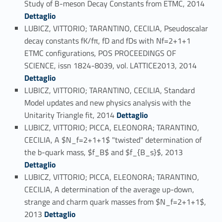
Study of B-meson Decay Constants from ETMC, 2014
Dettaglio
LUBICZ, VITTORIO; TARANTINO, CECILIA, Pseudoscalar
decay constants fK/fπ, fD and fDs with Nf=2+1+1
ETMC configurations, POS PROCEEDINGS OF
Link identifier #identifier_person_83401-73
SCIENCE, issn 1824-8039, vol. LATTICE2013, 2014
Dettaglio
LUBICZ, VITTORIO; TARANTINO, CECILIA, Standard
Model updates and new physics analysis with the
Link identifier #identifier_person_15647-74
Unitarity Triangle fit, 2014
Dettaglio
LUBICZ, VITTORIO; PICCA, ELEONORA; TARANTINO,
CECILIA, A $N_f=2+1+1$ "twisted" determination of
Link identifier #identifier_person_82329-75
the b-quark mass, $f_B$ and $f_{B_s}$, 2013
Dettaglio
LUBICZ, VITTORIO; PICCA, ELEONORA; TARANTINO,
CECILIA, A determination of the average up-down,
strange and charm quark masses from $N_f=2+1+1$,
Link identifier #identifier_person_36208-76
2013
Dettaglio