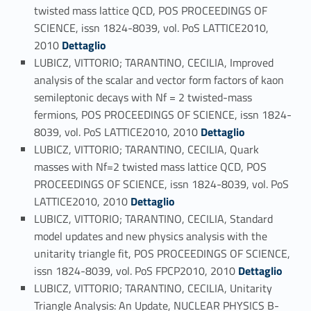
twisted mass lattice QCD, POS PROCEEDINGS OF
SCIENCE, issn 1824-8039, vol. PoS LATTICE2010,
Link identifier #identifier_person_191236-90
2010
Dettaglio
LUBICZ, VITTORIO; TARANTINO, CECILIA, Improved
analysis of the scalar and vector form factors of kaon
semileptonic decays with Nf = 2 twisted-mass
fermions, POS PROCEEDINGS OF SCIENCE, issn 1824-
Link identifier #identifier_person_99310-91
8039, vol. PoS LATTICE2010, 2010
Dettaglio
LUBICZ, VITTORIO; TARANTINO, CECILIA, Quark
masses with Nf=2 twisted mass lattice QCD, POS
PROCEEDINGS OF SCIENCE, issn 1824-8039, vol. PoS
Link identifier #identifier_person_82159-92
LATTICE2010, 2010
Dettaglio
LUBICZ, VITTORIO; TARANTINO, CECILIA, Standard
model updates and new physics analysis with the
unitarity triangle fit, POS PROCEEDINGS OF SCIENCE,
Link identifier #identifier_person_109817-93
issn 1824-8039, vol. PoS FPCP2010, 2010
Dettaglio
LUBICZ, VITTORIO; TARANTINO, CECILIA, Unitarity
Triangle Analysis: An Update, NUCLEAR PHYSICS B-