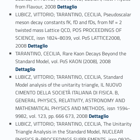
Link identifier #identifier_person_59382-103
from Flavour, 2008
Dettaglio
LUBICZ, VITTORIO; TARANTINO, CECILIA, Pseudoscalar
meson decay constants fK, fD and fDs, from Nf = 2
twisted mass Lattice QCD, POS PROCEEDINGS OF
SCIENCE, issn 1824-8039, vol. PoS LATTICE2008,
Link identifier #identifier_person_64008-104
2008
Dettaglio
TARANTINO, CECILIA, Rare Kaon Decays Beyond the
Link identifier #identifier_person_9934-105
Standard Model, vol. PoS KAON (2008), 2008
Dettaglio
LUBICZ, VITTORIO; TARANTINO, CECILIA, Standard
Model analysis of the unitarity triangle, IL NUOVO
CIMENTO DELLA SOCIETÀ ITALIANA DI FISICA. B,
GENERAL PHYSICS, RELATIVITY, ASTRONOMY AND
MATHEMATICAL PHYSICS AND METHODS, issn 1594-
Link identifier #identifier_person_45652-106
9982, vol. 123, pp. 666 673, 2008
Dettaglio
LUBICZ, VITTORIO; TARANTINO, CECILIA, The Unitarity
Triangle Analysis in the Standard Model, NUCLEAR
PHYSICS B-PROCEEDINGS SUPPLEMENTS, issn 0920-