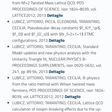
from Nf=2 Twisted Mass Lattice QCD, POS
PROCEEDINGS OF SCIENCE, issn 1824-8039, vol.
Link identifier #identifier_person_60165-82
LATTICE2012, 2013
Dettaglio
LUBICZ, VITTORIO; PICCA, ELEONORA; TARANTINO,
CECILIA, Pseudoscalar decay constants $f_K/f_\pi$,
$f_D$ and $f_{D_s}$ with $N_f=2+1+1$ ETMC
Link identifier #identifier_person_144701-83
configurations, 2013
Dettaglio
LUBICZ, VITTORIO; TARANTINO, CECILIA, Standard
Model updates and new physics analysis with the
Unitarity Triangle fit, NUCLEAR PHYSICS B-
PROCEEDINGS SUPPLEMENTS, issn 0920-5632, vol.
Link identifier #identifier_person_150530-84
241, pp. 89 94, 2013
Dettaglio
LUBICZ, VITTORIO; TARANTINO, CECILIA, B-physics
from the ratio method with Wilson twisted mass
fermions, POS PROCEEDINGS OF SCIENCE, issn 1824-
Link identifier #identifier_person_25700-85
8039, vol. LATTICE2012, 2012
Dettaglio
LUBICZ, VITTORIO; TARANTINO, CECILIA, Lattice QCD
calculation of isospin breaking effects due to the up-