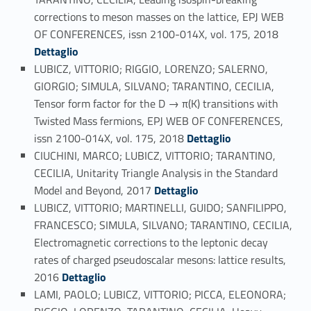
corrections to meson masses on the lattice, EPJ WEB
Link identifier #identifier_person_19089-57
OF CONFERENCES, issn 2100-014X, vol. 175, 2018
Dettaglio
LUBICZ, VITTORIO; RIGGIO, LORENZO; SALERNO,
GIORGIO; SIMULA, SILVANO; TARANTINO, CECILIA,
Tensor form factor for the D → π(K) transitions with
Twisted Mass fermions, EPJ WEB OF CONFERENCES,
Link identifier #identifier_person_118402-58
issn 2100-014X, vol. 175, 2018
Dettaglio
CIUCHINI, MARCO; LUBICZ, VITTORIO; TARANTINO,
CECILIA, Unitarity Triangle Analysis in the Standard
Link identifier #identifier_person_68967-59
Model and Beyond, 2017
Dettaglio
LUBICZ, VITTORIO; MARTINELLI, GUIDO; SANFILIPPO,
FRANCESCO; SIMULA, SILVANO; TARANTINO, CECILIA,
Electromagnetic corrections to the leptonic decay
rates of charged pseudoscalar mesons: lattice results,
Link identifier #identifier_person_144250-60
2016
Dettaglio
LAMI, PAOLO; LUBICZ, VITTORIO; PICCA, ELEONORA;