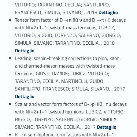
VITTORIO; TARANTINO, CECILIA; SANFILIPPO,
Link identifier #identifier_person_91093-6
FRANCESCO; SIMULA, SILVANO, , 2018
Dettaglio
Tensor form factor of D →π (K) ν and D →π (K) decays
with Nf=2+1+1 twisted-mass fermions, LUBICZ,
VITTORIO; RIGGIO, LORENZO; SALERNO, GIORGIO;
Link identifier #identifier_person_96719-7
SIMULA, SILVANO; TARANTINO, CECILIA, , 2018
Dettaglio
Leading isospin-breaking corrections to pion, kaon,
and charmed-meson masses with twisted-mass
fermions, GIUSTI, DAVIDE; LUBICZ, VITTORIO;
TARANTINO, CECILIA; MARTINELLI, GUIDO;
Link identifier #identifier_person_4311-8
SANFILIPPO, FRANCESCO; SIMULA, SILVANO, , 2017
Dettaglio
Scalar and vector form factors of D->pi (K) l nu decays
with Nf=2+1+1 twisted fermions, LUBICZ, VITTORIO;
RIGGIO, LORENZO; SALERNO, GIORGIO; SIMULA,
Link identifier #identifier_person_137867-9
SILVANO; TARANTINO, CECILIA, , 2017
Dettaglio
K →π semileptonic form factors with Nf=2+1+1