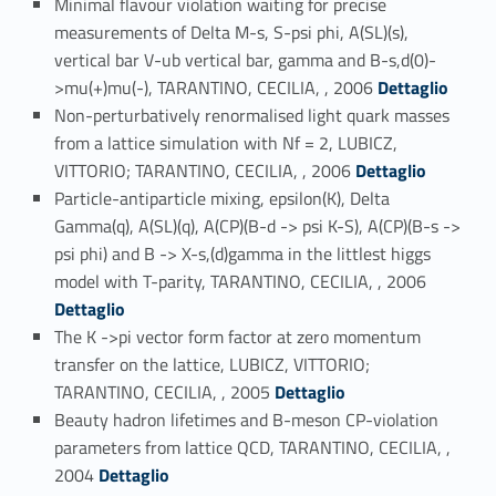
Minimal flavour violation waiting for precise
measurements of Delta M-s, S-psi phi, A(SL)(s),
vertical bar V-ub vertical bar, gamma and B-s,d(0)-
Link identifier #identifier_person_102035-45
>mu(+)mu(-), TARANTINO, CECILIA, , 2006
Dettaglio
Non-perturbatively renormalised light quark masses
from a lattice simulation with Nf = 2, LUBICZ,
Link identifier #identifier_person_4563-46
VITTORIO; TARANTINO, CECILIA, , 2006
Dettaglio
Particle-antiparticle mixing, epsilon(K), Delta
Gamma(q), A(SL)(q), A(CP)(B-d -> psi K-S), A(CP)(B-s ->
psi phi) and B -> X-s,(d)gamma in the littlest higgs
Link identifier #identifier_person_55559-47
model with T-parity, TARANTINO, CECILIA, , 2006
Dettaglio
The K ->pi vector form factor at zero momentum
transfer on the lattice, LUBICZ, VITTORIO;
Link identifier #identifier_person_47197-48
TARANTINO, CECILIA, , 2005
Dettaglio
Beauty hadron lifetimes and B-meson CP-violation
parameters from lattice QCD, TARANTINO, CECILIA, ,
Link identifier #identifier_person_119718-49
2004
Dettaglio