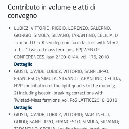
Contributo in volume e atti di
convegno
LUBICZ, VITTORIO; RIGGIO, LORENZO; SALERNO,
GIORGIO; SIMULA, SILVANO; TARANTINO, CECILIA, D
→ π and D → K semileptonic form factors with Nf = 2
+ 1 + 1 twisted mass fermions, EPJ WEB OF
Link identifier #identifier_person_66912-55
CONFERENCES, issn 2100-014X, vol. 175, 2018
Dettaglio
GIUSTI, DAVIDE; LUBICZ, VITTORIO; SANFILIPPO,
FRANCESCO; SIMULA, SILVANO; TARANTINO, CECILIA,
HVP contribution of the light quarks to the muon (g -
2) including isospin-breaking corrections with
Link identifier #identifier_person_192873-56
Twisted-Mass fermions, vol. PoS LATTICE2018, 2018
Dettaglio
GIUSTI, DAVIDE; LUBICZ, VITTORIO; MARTINELLI,
GUIDO; SANFILIPPO, FRANCESCO; SIMULA, SILVANO;
TARANTINO, CECILIA, Leading isospin-breaking