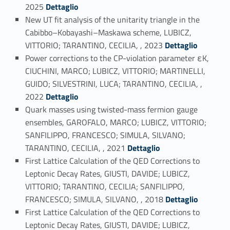
Link identifier #identifier_person_12520-1
2025
Dettaglio
New UT fit analysis of the unitarity triangle in the
Cabibbo–Kobayashi–Maskawa scheme, LUBICZ,
Link identifier #identifier_person_128161-2
VITTORIO; TARANTINO, CECILIA, , 2023
Dettaglio
Power corrections to the CP-violation parameter εK,
CIUCHINI, MARCO; LUBICZ, VITTORIO; MARTINELLI,
GUIDO; SILVESTRINI, LUCA; TARANTINO, CECILIA, ,
Link identifier #identifier_person_79448-3
2022
Dettaglio
Quark masses using twisted-mass fermion gauge
ensembles, GAROFALO, MARCO; LUBICZ, VITTORIO;
SANFILIPPO, FRANCESCO; SIMULA, SILVANO;
Link identifier #identifier_person_155266-4
TARANTINO, CECILIA, , 2021
Dettaglio
First Lattice Calculation of the QED Corrections to
Leptonic Decay Rates, GIUSTI, DAVIDE; LUBICZ,
VITTORIO; TARANTINO, CECILIA; SANFILIPPO,
Link identifier #identifier_person_51446-5
FRANCESCO; SIMULA, SILVANO, , 2018
Dettaglio
First Lattice Calculation of the QED Corrections to
Leptonic Decay Rates, GIUSTI, DAVIDE; LUBICZ,