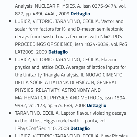
Analysis, NUCLEAR PHYSICS. A, issn 0375-9474, vol.
Link identifier #identifier_person_158304-99
827, pp. 439C 444C, 2009
Dettaglio
LUBICZ, VITTORIO; TARANTINO, CECILIA, Vector and
scalar form factors for K- and D-meson semileptonic
decays from twisted mass fermions with Nf=2, POS
PROCEEDINGS OF SCIENCE, issn 1824-8039, vol. PoS
Link identifier #identifier_person_144448-100
LAT2009, 2009
Dettaglio
LUBICZ, VITTORIO; TARANTINO, CECILIA, Flavour
physics and lattice QCD: Averages of lattice inputs for
the Unitarity Triangle Analysis, IL NUOVO CIMENTO
DELLA SOCIETÀ ITALIANA DI FISICA. B, GENERAL
PHYSICS, RELATIVITY, ASTRONOMY AND
MATHEMATICAL PHYSICS AND METHODS, issn 1594-
Link identifier #identifier_person_75269-101
9982, vol. 123, pp. 674 688, 2008
Dettaglio
TARANTINO, CECILIA, Lepton flavour violating decays
in the littlest Higgs model with T-parity, vol.
Link identifier #identifier_person_4997-102
J.Phys.Conf.Ser. 110, 2008
Dettaglio
LUBICZ, VITTORIO; TARANTINO, CECILIA, New Physics