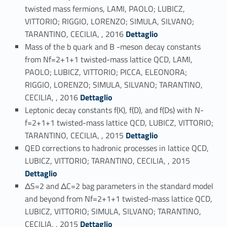
twisted mass fermions, LAMI, PAOLO; LUBICZ,
VITTORIO; RIGGIO, LORENZO; SIMULA, SILVANO;
Link identifier #identifier_person_176391-10
TARANTINO, CECILIA, , 2016
Dettaglio
Mass of the b quark and B -meson decay constants
from Nf=2+1+1 twisted-mass lattice QCD, LAMI,
PAOLO; LUBICZ, VITTORIO; PICCA, ELEONORA;
RIGGIO, LORENZO; SIMULA, SILVANO; TARANTINO,
Link identifier #identifier_person_199014-11
CECILIA, , 2016
Dettaglio
Leptonic decay constants f(K), f(D), and f(Ds) with N-
f=2+1+1 twisted-mass lattice QCD, LUBICZ, VITTORIO;
Link identifier #identifier_person_42549-12
TARANTINO, CECILIA, , 2015
Dettaglio
QED corrections to hadronic processes in lattice QCD,
Link identifier #identifier_person_165363-13
LUBICZ, VITTORIO; TARANTINO, CECILIA, , 2015
Dettaglio
ΔS=2 and ΔC=2 bag parameters in the standard model
and beyond from Nf=2+1+1 twisted-mass lattice QCD,
LUBICZ, VITTORIO; SIMULA, SILVANO; TARANTINO,
Link identifier #identifier_person_47907-14
CECILIA, , 2015
Dettaglio