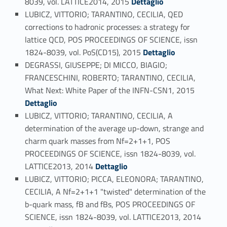
8039, vol. LATTICE2014, 2015
Dettaglio
LUBICZ, VITTORIO; TARANTINO, CECILIA, QED
corrections to hadronic processes: a strategy for
lattice QCD, POS PROCEEDINGS OF SCIENCE, issn
Link identifier #identifier_person_40816-65
1824-8039, vol. PoS(CD15), 2015
Dettaglio
DEGRASSI, GIUSEPPE; DI MICCO, BIAGIO;
FRANCESCHINI, ROBERTO; TARANTINO, CECILIA,
Link identifier #identifier_person_116537-66
What Next: White Paper of the INFN-CSN1, 2015
Dettaglio
LUBICZ, VITTORIO; TARANTINO, CECILIA, A
determination of the average up-down, strange and
charm quark masses from Nf=2+1+1, POS
PROCEEDINGS OF SCIENCE, issn 1824-8039, vol.
Link identifier #identifier_person_12971-67
LATTICE2013, 2014
Dettaglio
LUBICZ, VITTORIO; PICCA, ELEONORA; TARANTINO,
CECILIA, A Nf=2+1+1 "twisted" determination of the
b-quark mass, fB and fBs, POS PROCEEDINGS OF
Link identifier #identifier_person_126644-68
SCIENCE, issn 1824-8039, vol. LATTICE2013, 2014