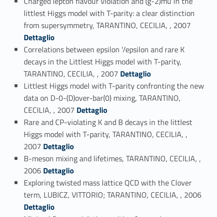
Charged lepton flavour violation and (g-2)mu in the
littlest Higgs model with T-parity: a clear distinction
Link identifier #identifier_person_63735-39
from supersymmetry, TARANTINO, CECILIA, , 2007
Dettaglio
Correlations between epsilon '/epsilon and rare K
decays in the Littlest Higgs model with T-parity,
Link identifier #identifier_person_183503-40
TARANTINO, CECILIA, , 2007
Dettaglio
Littlest Higgs model with T-parity confronting the new
data on D-0-(D)over-bar(0) mixing, TARANTINO,
Link identifier #identifier_person_192514-41
CECILIA, , 2007
Dettaglio
Rare and CP-violating K and B decays in the littlest
Higgs model with T-parity, TARANTINO, CECILIA, ,
Link identifier #identifier_person_82865-42
2007
Dettaglio
B-meson mixing and lifetimes, TARANTINO, CECILIA, ,
Link identifier #identifier_person_94888-43
2006
Dettaglio
Exploring twisted mass lattice QCD with the Clover
Link identifier #identifier_person_27666-44
term, LUBICZ, VITTORIO; TARANTINO, CECILIA, , 2006
Dettaglio