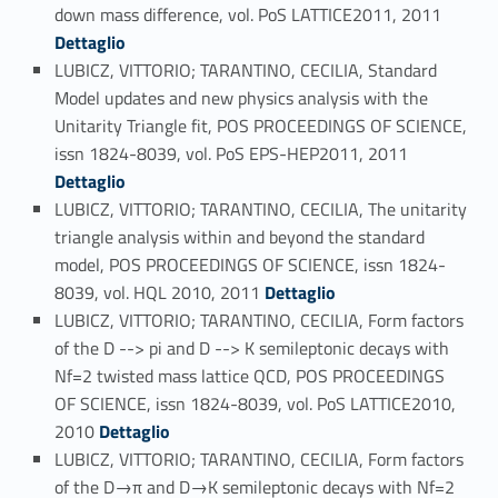
Link identifier #identifier_person_99445-86
down mass difference, vol. PoS LATTICE2011, 2011
Dettaglio
LUBICZ, VITTORIO; TARANTINO, CECILIA, Standard
Model updates and new physics analysis with the
Unitarity Triangle fit, POS PROCEEDINGS OF SCIENCE,
Link identifier #identifier_person_32916-87
issn 1824-8039, vol. PoS EPS-HEP2011, 2011
Dettaglio
LUBICZ, VITTORIO; TARANTINO, CECILIA, The unitarity
triangle analysis within and beyond the standard
model, POS PROCEEDINGS OF SCIENCE, issn 1824-
Link identifier #identifier_person_11473-88
8039, vol. HQL 2010, 2011
Dettaglio
LUBICZ, VITTORIO; TARANTINO, CECILIA, Form factors
of the D --> pi and D --> K semileptonic decays with
Nf=2 twisted mass lattice QCD, POS PROCEEDINGS
OF SCIENCE, issn 1824-8039, vol. PoS LATTICE2010,
Link identifier #identifier_person_132037-89
2010
Dettaglio
LUBICZ, VITTORIO; TARANTINO, CECILIA, Form factors
of the D→π and D→K semileptonic decays with Nf=2