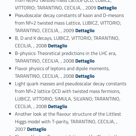
Link identifier #identifier_person_19496-32
VITTORIO; TARANTINO, CECILIA, , 2009
Dettaglio
Pseudoscalar decay constants of kaon and D-mesons
from Nf=2 twisted mass Lattice, LUBICZ, VITTORIO;
Link identifier #identifier_person_6326-33
TARANTINO, CECILIA, , 2009
Dettaglio
B, D and K decays, LUBICZ, VITTORIO; TARANTINO,
Link identifier #identifier_person_23055-34
CECILIA, , 2008
Dettaglio
B-physics: Theoretical predictions in the LHC era,
Link identifier #identifier_person_109495-35
TARANTINO, CECILIA, , 2008
Dettaglio
Flavor physics of leptons and dipole moments,
Link identifier #identifier_person_164954-36
TARANTINO, CECILIA, , 2008
Dettaglio
Light quark masses and pseudoscalar decay constants
from Nf=2 lattice QCD with twisted mass fermions,
LUBICZ, VITTORIO; SIMULA, SILVANO; TARANTINO,
Link identifier #identifier_person_161941-37
CECILIA, , 2008
Dettaglio
Another look at the flavour structure of the Littlest
Higgs model with T-parity, TARANTINO, CECILIA, ,
Link identifier #identifier_person_127533-38
2007
Dettaglio