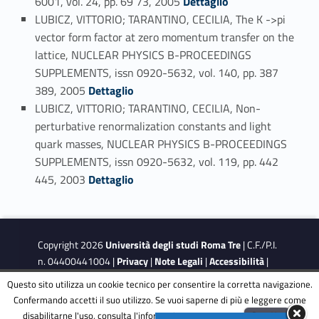
6001, vol. 24, pp. 69 73, 2005
Dettaglio
LUBICZ, VITTORIO; TARANTINO, CECILIA, The K ->pi
vector form factor at zero momentum transfer on the
lattice, NUCLEAR PHYSICS B-PROCEEDINGS
SUPPLEMENTS, issn 0920-5632, vol. 140, pp. 387
Link identifier #identifier_person_41059-117
389, 2005
Dettaglio
LUBICZ, VITTORIO; TARANTINO, CECILIA, Non-
perturbative renormalization constants and light
quark masses, NUCLEAR PHYSICS B-PROCEEDINGS
SUPPLEMENTS, issn 0920-5632, vol. 119, pp. 442
Link identifier #identifier_person_124048-118
445, 2003
Dettaglio
Copyright 2026
Università degli studi Roma Tre
| C.F./P.I.
n. 04400441004 |
Privacy
|
Note Legali
|
Accessibilità
|
Obiettivi di accessibilità
|
Dichiarazione di accessibilità
Questo sito utilizza un cookie tecnico per consentire la corretta navigazione.
Confermando accetti il suo utilizzo. Se vuoi saperne di più e leggere come
disabilitarne l'uso, consulta l'informativa estesa.
ENG
Accetta
This site is protected by reCAPTCHA and the Google
Privacy