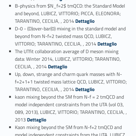
B-physics from $N_f=2$ tmQCD: the Standard Model
and beyond, LUBICZ, VITTORIO; PICCA, ELEONORA;
Link identifier #identifier_person_17710-15
TARANTINO, CECILIA, , 2014
Dettaglio
D-0 - (D)over-bar(0) mixing in the standard model and
beyond from N-f=2 twisted mass QCD, LUBICZ,
Link identifier #identifier_person_187424-16
VITTORIO; TARANTINO, CECILIA, , 2014
Dettaglio
The UTfit collaboration average of D meson mixing
data: Winter 2014, LUBICZ, VITTORIO; TARANTINO,
Link identifier #identifier_person_56948-17
CECILIA, , 2014
Dettaglio
Up, down, strange and charm quark masses with N-
f=2+1+1 twisted mass lattice QCD, LUBICZ, VITTORIO;
Link identifier #identifier_person_11426-18
TARANTINO, CECILIA, , 2014
Dettaglio
kaon mixing beyond the SM from N-f = 2 tmQCD and
model independent constraints from the UTA (vol 03,
089, 2013), LUBICZ, VITTORIO; TARANTINO, CECILIA, ,
Link identifier #identifier_person_6452-19
2013
Dettaglio
Kaon mixing beyond the SM from N-f=2 tmQCD and
model independent constraints from the UTA, LUBICZ,