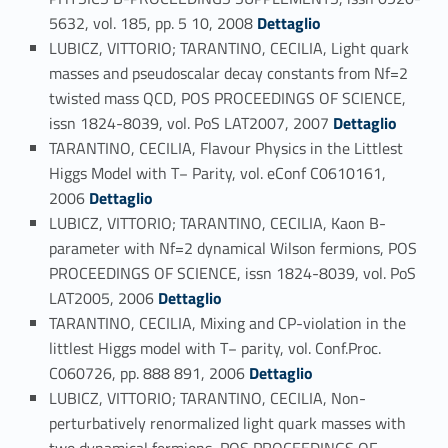
Link identifier #identifier_person_90344-107
5632, vol. 185, pp. 5 10, 2008
Dettaglio
LUBICZ, VITTORIO; TARANTINO, CECILIA, Light quark
masses and pseudoscalar decay constants from Nf=2
twisted mass QCD, POS PROCEEDINGS OF SCIENCE,
Link identifier #identifier_person_140894-108
issn 1824-8039, vol. PoS LAT2007, 2007
Dettaglio
TARANTINO, CECILIA, Flavour Physics in the Littlest
Higgs Model with T− Parity, vol. eConf C0610161,
Link identifier #identifier_person_154020-109
2006
Dettaglio
LUBICZ, VITTORIO; TARANTINO, CECILIA, Kaon B-
parameter with Nf=2 dynamical Wilson fermions, POS
PROCEEDINGS OF SCIENCE, issn 1824-8039, vol. PoS
Link identifier #identifier_person_148066-110
LAT2005, 2006
Dettaglio
TARANTINO, CECILIA, Mixing and CP-violation in the
littlest Higgs model with T− parity, vol. Conf.Proc.
Link identifier #identifier_person_103658-111
C060726, pp. 888 891, 2006
Dettaglio
LUBICZ, VITTORIO; TARANTINO, CECILIA, Non-
perturbatively renormalized light quark masses with