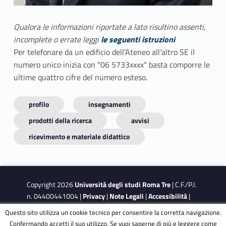
Qualora le informazioni riportate a lato risultino assenti,
incomplete o errate leggi
le seguenti istruzioni
Per telefonare da un edificio dell'Ateneo all'altro SE il
numero unico inizia con "06 5733xxxx" basta comporre le
ultime quattro cifre del numero esteso.
profilo
insegnamenti
prodotti della ricerca
avvisi
ricevimento e materiale didattico
Copyright 2026
Università degli studi Roma Tre
| C.F./P.I.
n. 04400441004 |
Privacy
|
Note Legali
|
Accessibilità
|
Obiettivi di accessibilità
|
Dichiarazione di accessibilità
Questo sito utilizza un cookie tecnico per consentire la corretta navigazione.
Confermando accetti il suo utilizzo. Se vuoi saperne di più e leggere come