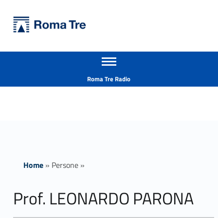
Primary Menu
Università Roma Tre
Prof. LEONARDO PARONA - Università Roma Tre
Apri il menu secondario
L’Università degli Studi Roma Tre è un’università giovane e per giovani, è nata nel 1992 ed è rapidamente cresciuta sia in termini di studenti che di corsi di studio offerti. Sono attivi 13 dipartimenti che offrono corsi di Laurea, Laurea magistrale, Master, Corsi di perfezionamento, Dottorati di ricerca e Scuole di specializzazione
Header info sidebar
Roma Tre Radio
Home
»
Persone
»
Prof. LEONARDO PARONA