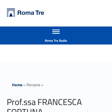
Primary Menu
Università Roma Tre
Prof.ssa FRANCESCA FORTUNA - Università Roma Tre
Apri il menu secondario
L’Università degli Studi Roma Tre è un’università giovane e per giovani, è nata nel 1992 ed è rapidamente cresciuta sia in termini di studenti che di corsi di studio offerti. Sono attivi 13 dipartimenti che offrono corsi di Laurea, Laurea magistrale, Master, Corsi di perfezionamento, Dottorati di ricerca e Scuole di specializzazione
Header info sidebar
Roma Tre Radio
Home
»
Persone
»
Prof.ssa FRANCESCA
FORTUNA