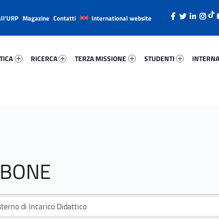
all’URP
Magazine
Contatti
International website
ica 79618-26
Ricerca 94735-38
Terza Missione 5814-49
Studenti 10443-66
Internazi
TICA
RICERCA
TERZA MISSIONE
STUDENTI
INTERNA
RBONE
sterno di Incarico Didattico