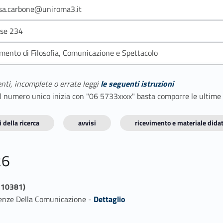
sa.carbone@uniroma3.it
nse 234
imento di Filosofia, Comunicazione e Spettacolo
enti, incomplete o errate leggi
le seguenti istruzioni
E il numero unico inizia con "06 5733xxxx" basta comporre le ultime
 della ricerca
avvisi
ricevimento e materiale didat
26
710381)
Link identifier #identifier_person_41387-1
ienze Della Comunicazione -
Dettaglio