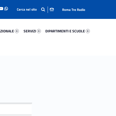
Roma Tre Radio
onale 42444-93
Servizi 62542-114
Dipartimenti E Scuole 11504-140
ZIONALE
SERVIZI
DIPARTIMENTI E SCUOLE