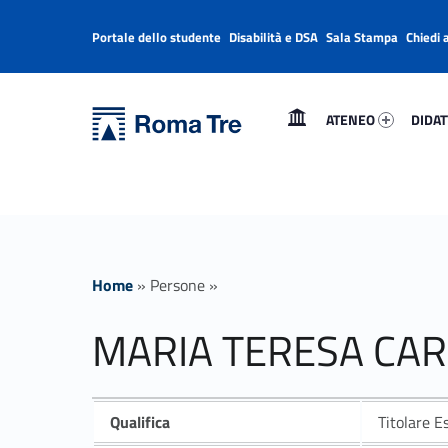
Portale dello studente
Disabilità e DSA
Sala Stampa
Chiedi 
Header info sidebar
Primary Menu
Ateneo 46151-1
Didatt
Università Roma Tre
MARIA TERESA CARBONE insegnamenti - Università Roma Tre
ATENEO
DIDAT
L’Università degli Studi Roma Tre è un’università giovane e per giovani, è nata nel 1992 ed è rapidamente cresciuta sia in termini di studenti che di corsi di studio offerti. Sono attivi 13 dipartimenti che offrono corsi di Laurea, Laurea magistrale, Master, Corsi di perfezionamento, Dottorati di ricerca e Scuole di specializzazione
Home
»
Persone
»
MARIA TERESA CA
Qualifica
Titolare E