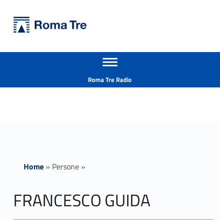
Primary Menu
Università Roma Tre
FRANCESCO GUIDA - Università Roma Tre
Apri il menu secondario
L’Università degli Studi Roma Tre è un’università giovane e per giovani, è nata nel 1992 ed è rapidamente cresciuta sia in termini di studenti che di corsi di studio offerti. Sono attivi 13 dipartimenti che offrono corsi di Laurea, Laurea magistrale, Master, Corsi di perfezionamento, Dottorati di ricerca e Scuole di specializzazione
Header info sidebar
Roma Tre Radio
Home
»
Persone
»
FRANCESCO GUIDA