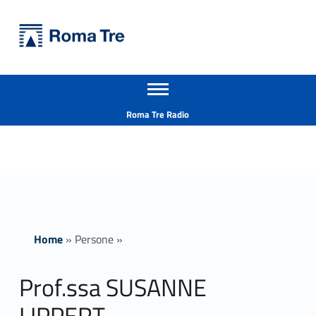
Primary Menu
Università Roma Tre
Prof.ssa SUSANNE LIPPERT - Università Roma Tre
Apri il menu secondario
L’Università degli Studi Roma Tre è un’università giovane e per giovani, è nata nel 1992 ed è rapidamente cresciuta sia in termini di studenti che di corsi di studio offerti. Sono attivi 13 dipartimenti che offrono corsi di Laurea, Laurea magistrale, Master, Corsi di perfezionamento, Dottorati di ricerca e Scuole di specializzazione
Header info sidebar
Roma Tre Radio
Home
»
Persone
»
Prof.ssa SUSANNE
LIPPERT