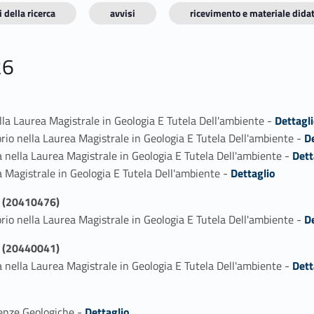
 della ricerca
avvisi
ricevimento e materiale didat
26
Link identifier #identifier_person_20791-1
ella Laurea Magistrale in Geologia E Tutela Dell'ambiente -
Dettagl
Link identifier #identifier_person_22855-2
orio nella Laurea Magistrale in Geologia E Tutela Dell'ambiente -
D
Link identifier #identifier_person_14446-3
a nella Laurea Magistrale in Geologia E Tutela Dell'ambiente -
Dett
Link identifier #identifier_person_96149-4
a Magistrale in Geologia E Tutela Dell'ambiente -
Dettaglio
 (20410476)
Link identifier #identifier_person_173230-1
orio nella Laurea Magistrale in Geologia E Tutela Dell'ambiente -
D
 (20440041)
Link identifier #identifier_person_166561-1
a nella Laurea Magistrale in Geologia E Tutela Dell'ambiente -
Dett
Link identifier #identifier_person_49921-1
ienze Geologiche -
Dettaglio