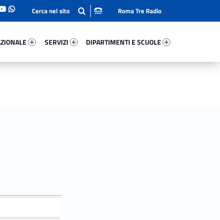
Roma Tre Radio
onale 56351-93
Servizi 56315-114
Dipartimenti E Scuole 75749-140
ZIONALE
SERVIZI
DIPARTIMENTI E SCUOLE