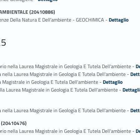
 AMBIENTALE (20410886)
Link identifier #identifier_person_198560-1
ienze Della Natura E Dell'ambiente - GEOCHIMICA -
Dettaglio
25
Link identifier #identifier_person_52515-1
orio nella Laurea Magistrale in Geologia E Tutela Dell'ambiente -
D
Link identifier #identifier_person_142927-2
a nella Laurea Magistrale in Geologia E Tutela Dell'ambiente -
Dett
Link identifier #identifier_person_159287-3
a Magistrale in Geologia E Tutela Dell'ambiente -
Dettaglio
Link identifier #identifier_person_199090-4
ella Laurea Magistrale in Geologia E Tutela Dell'ambiente -
Dettagl
Link identifier #identifier_person_128445-1
a nella Laurea Magistrale in Geologia E Tutela Dell'ambiente -
Dett
 (20410476)
Link identifier #identifier_person_133218-1
orio nella Laurea Magistrale in Geologia E Tutela Dell'ambiente -
D