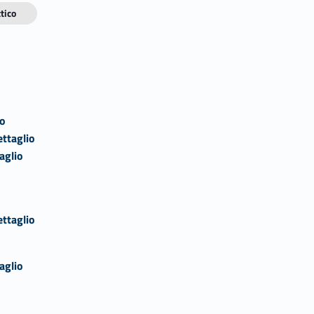
tico
io
ettaglio
aglio
ettaglio
aglio