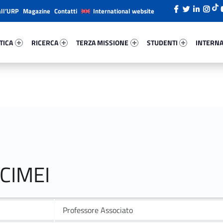
all’URP
Magazine
Contatti
International website
ica 60778-26
Ricerca 44760-38
Terza Missione 31198-49
Studenti 18323-66
Internazi
TICA
RICERCA
TERZA MISSIONE
STUDENTI
INTERNA
CCIMEI
Professore Associato