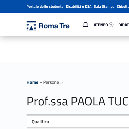
Portale dello studente
Disabilità e DSA
Sala Stampa
Chiedi 
Header info sidebar
Primary Menu
Ateneo 53050-1
Didatt
Università Roma Tre
ATENEO
DIDAT
Prof.ssa PAOLA TUCCIMEI insegnamenti - Università Roma Tre
L’Università degli Studi Roma Tre è un’università giovane e per giovani, è nata nel 1992 ed è rapidamente cresciuta sia in termini di studenti che di corsi di studio offerti. Sono attivi 13 dipartimenti che offrono corsi di Laurea, Laurea magistrale, Master, Corsi di perfezionamento, Dottorati di ricerca e Scuole di specializzazione
Home
»
Persone
»
Prof.ssa PAOLA TU
Qualifica