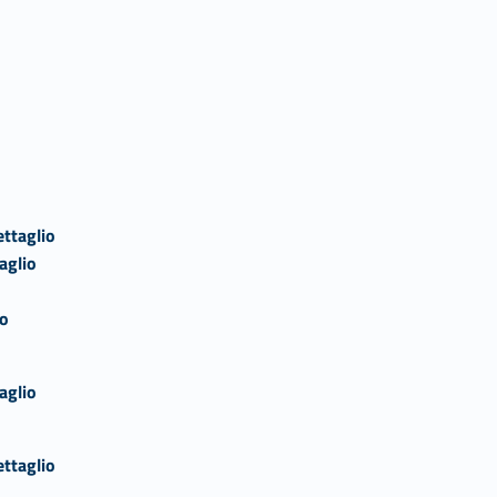
ettaglio
aglio
io
aglio
ettaglio