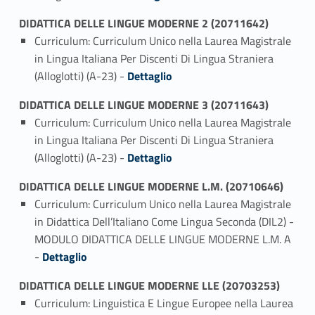
DIDATTICA DELLE LINGUE MODERNE 2 (20711642)
Curriculum: Curriculum Unico nella Laurea Magistrale
in Lingua Italiana Per Discenti Di Lingua Straniera
Link identifier #identifier_person_181253-1
(Alloglotti) (A-23) -
Dettaglio
DIDATTICA DELLE LINGUE MODERNE 3 (20711643)
Curriculum: Curriculum Unico nella Laurea Magistrale
in Lingua Italiana Per Discenti Di Lingua Straniera
Link identifier #identifier_person_151391-1
(Alloglotti) (A-23) -
Dettaglio
DIDATTICA DELLE LINGUE MODERNE L.M. (20710646)
Curriculum: Curriculum Unico nella Laurea Magistrale
in Didattica Dell’Italiano Come Lingua Seconda (DIL2) -
MODULO DIDATTICA DELLE LINGUE MODERNE L.M. A
Link identifier #identifier_person_182411-1
-
Dettaglio
DIDATTICA DELLE LINGUE MODERNE LLE (20703253)
Curriculum: Linguistica E Lingue Europee nella Laurea
Link identifier #identifier_person_45551-1