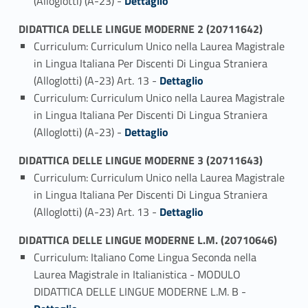
(Alloglotti) (A-23) -
Dettaglio
DIDATTICA DELLE LINGUE MODERNE 2 (20711642)
Curriculum: Curriculum Unico nella Laurea Magistrale
in Lingua Italiana Per Discenti Di Lingua Straniera
Link identifier #identifier_person_50922-1
(Alloglotti) (A-23) Art. 13 -
Dettaglio
Curriculum: Curriculum Unico nella Laurea Magistrale
in Lingua Italiana Per Discenti Di Lingua Straniera
Link identifier #identifier_person_81994-2
(Alloglotti) (A-23) -
Dettaglio
DIDATTICA DELLE LINGUE MODERNE 3 (20711643)
Curriculum: Curriculum Unico nella Laurea Magistrale
in Lingua Italiana Per Discenti Di Lingua Straniera
Link identifier #identifier_person_119449-1
(Alloglotti) (A-23) Art. 13 -
Dettaglio
DIDATTICA DELLE LINGUE MODERNE L.M. (20710646)
Curriculum: Italiano Come Lingua Seconda nella
Laurea Magistrale in Italianistica - MODULO
Link identifier #identifier_person_177776-1
DIDATTICA DELLE LINGUE MODERNE L.M. B -