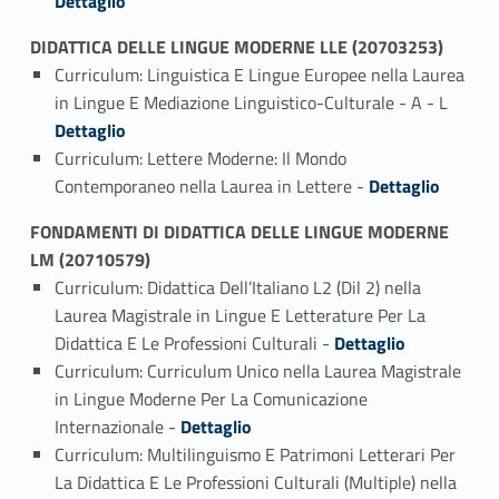
Dettaglio
DIDATTICA DELLE LINGUE MODERNE LLE (20703253)
Curriculum: Linguistica E Lingue Europee nella Laurea
Link identifier #identifier_person_49549-1
in Lingue E Mediazione Linguistico-Culturale - A - L
Dettaglio
Curriculum: Lettere Moderne: Il Mondo
Link identifier #identifier_person_88004-2
Contemporaneo nella Laurea in Lettere -
Dettaglio
FONDAMENTI DI DIDATTICA DELLE LINGUE MODERNE
LM (20710579)
Curriculum: Didattica Dell’Italiano L2 (Dil 2) nella
Laurea Magistrale in Lingue E Letterature Per La
Link identifier #identifier_person_138635-1
Didattica E Le Professioni Culturali -
Dettaglio
Curriculum: Curriculum Unico nella Laurea Magistrale
in Lingue Moderne Per La Comunicazione
Link identifier #identifier_person_16354-2
Internazionale -
Dettaglio
Curriculum: Multilinguismo E Patrimoni Letterari Per
La Didattica E Le Professioni Culturali (Multiple) nella