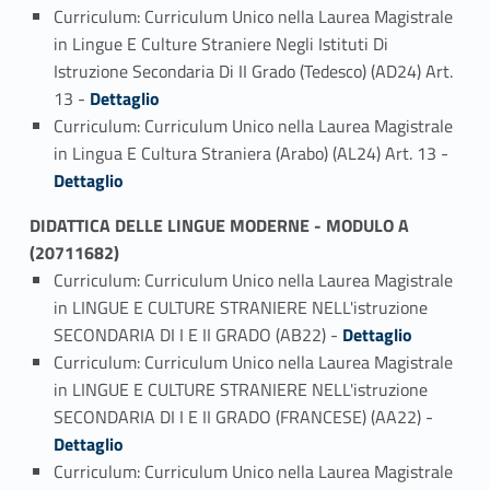
Curriculum: Curriculum Unico nella Laurea Magistrale
in Lingue E Culture Straniere Negli Istituti Di
Istruzione Secondaria Di II Grado (Tedesco) (AD24) Art.
Link identifier #identifier_person_8393-3
13 -
Dettaglio
Curriculum: Curriculum Unico nella Laurea Magistrale
Link identifier #identifier_person_82723-4
in Lingua E Cultura Straniera (Arabo) (AL24) Art. 13 -
Dettaglio
DIDATTICA DELLE LINGUE MODERNE - MODULO A
(20711682)
Curriculum: Curriculum Unico nella Laurea Magistrale
in LINGUE E CULTURE STRANIERE NELL'istruzione
Link identifier #identifier_person_28469-1
SECONDARIA DI I E II GRADO (AB22) -
Dettaglio
Curriculum: Curriculum Unico nella Laurea Magistrale
in LINGUE E CULTURE STRANIERE NELL'istruzione
Link identifier #identifier_person_160414-2
SECONDARIA DI I E II GRADO (FRANCESE) (AA22) -
Dettaglio
Curriculum: Curriculum Unico nella Laurea Magistrale