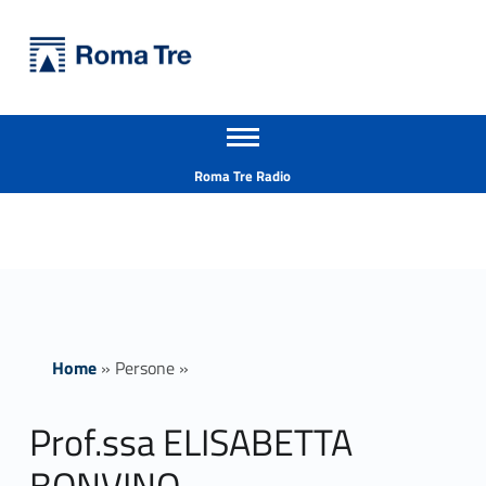
Primary Menu
Università Roma Tre
Prof.ssa ELISABETTA BONVINO insegnamenti - Università Roma Tre
Apri il menu secondario
L’Università degli Studi Roma Tre è un’università giovane e per giovani, è nata nel 1992 ed è rapidamente cresciuta sia in termini di studenti che di corsi di studio offerti. Sono attivi 13 dipartimenti che offrono corsi di Laurea, Laurea magistrale, Master, Corsi di perfezionamento, Dottorati di ricerca e Scuole di specializzazione
Header info sidebar
Roma Tre Radio
Home
»
Persone
»
Prof.ssa ELISABETTA
BONVINO