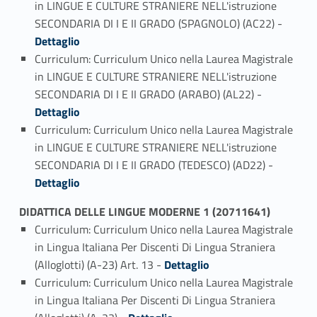
in LINGUE E CULTURE STRANIERE NELL'istruzione
Link identifier #identifier_person_191153-3
SECONDARIA DI I E II GRADO (SPAGNOLO) (AC22) -
Dettaglio
Curriculum: Curriculum Unico nella Laurea Magistrale
in LINGUE E CULTURE STRANIERE NELL'istruzione
Link identifier #identifier_person_6492-4
SECONDARIA DI I E II GRADO (ARABO) (AL22) -
Dettaglio
Curriculum: Curriculum Unico nella Laurea Magistrale
in LINGUE E CULTURE STRANIERE NELL'istruzione
Link identifier #identifier_person_56950-5
SECONDARIA DI I E II GRADO (TEDESCO) (AD22) -
Dettaglio
DIDATTICA DELLE LINGUE MODERNE 1 (20711641)
Curriculum: Curriculum Unico nella Laurea Magistrale
in Lingua Italiana Per Discenti Di Lingua Straniera
Link identifier #identifier_person_83973-1
(Alloglotti) (A-23) Art. 13 -
Dettaglio
Curriculum: Curriculum Unico nella Laurea Magistrale
in Lingua Italiana Per Discenti Di Lingua Straniera
Link identifier #identifier_person_90877-2