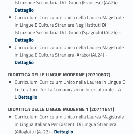
Istruzione Secondaria Di II Grado (Francese) (AA24) -
Dettaglio
Curriculum: Curriculum Unico nella Laurea Magistrale
in Lingue E Culture Straniere Negli Istituti Di
Link identifier #identifier_person_52129-3
Istruzione Secondaria Di II Grado (Spagnolo) (AC24) -
Dettaglio
Curriculum: Curriculum Unico nella Laurea Magistrale
Link identifier #identifier_person_185902-4
in Lingua E Cultura Straniera (Arabo) (AL24) -
Dettaglio
DIDATTICA DELLE LINGUE MODERNE (20710607)
Curriculum: Curriculum Unico nella Laurea in Lingue E
Letterature Per La Comunicazione Interculturale - A -
Link identifier #identifier_person_52380-1
L
Dettaglio
DIDATTICA DELLE LINGUE MODERNE 1 (20711641)
Curriculum: Curriculum Unico nella Laurea Magistrale
in Lingua Italiana Per Discenti Di Lingua Straniera
Link identifier #identifier_person_27644-1
(Alloglotti) (A-23) -
Dettaglio