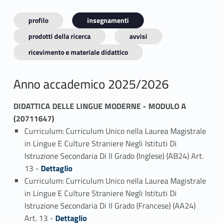
profilo
insegnamenti
prodotti della ricerca
avvisi
ricevimento e materiale didattico
Anno accademico 2025/2026
DIDATTICA DELLE LINGUE MODERNE - MODULO A
(20711647)
Curriculum: Curriculum Unico nella Laurea Magistrale
in Lingue E Culture Straniere Negli Istituti Di
Istruzione Secondaria Di II Grado (Inglese) (AB24) Art.
Link identifier #identifier_person_21330-1
13 -
Dettaglio
Curriculum: Curriculum Unico nella Laurea Magistrale
in Lingue E Culture Straniere Negli Istituti Di
Istruzione Secondaria Di II Grado (Francese) (AA24)
Link identifier #identifier_person_55363-2
Art. 13 -
Dettaglio