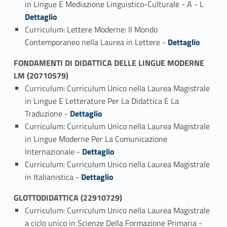
in Lingue E Mediazione Linguistico-Culturale - A - L
Dettaglio
Curriculum: Lettere Moderne: Il Mondo
Link identifier #identifier_person_133287-2
Contemporaneo nella Laurea in Lettere -
Dettaglio
FONDAMENTI DI DIDATTICA DELLE LINGUE MODERNE
LM (20710579)
Curriculum: Curriculum Unico nella Laurea Magistrale
in Lingue E Letterature Per La Didattica E La
Link identifier #identifier_person_11756-1
Traduzione -
Dettaglio
Curriculum: Curriculum Unico nella Laurea Magistrale
in Lingue Moderne Per La Comunicazione
Link identifier #identifier_person_98985-2
Internazionale -
Dettaglio
Curriculum: Curriculum Unico nella Laurea Magistrale
Link identifier #identifier_person_7764-3
in Italianistica -
Dettaglio
GLOTTODIDATTICA (22910729)
Curriculum: Curriculum Unico nella Laurea Magistrale
Link identifier #identifier_person_7340-1
a ciclo unico in Scienze Della Formazione Primaria -