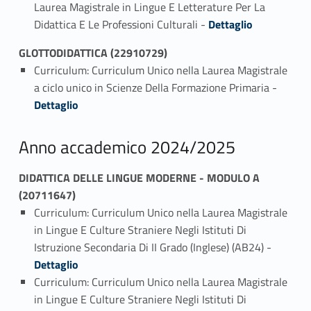
Laurea Magistrale in Lingue E Letterature Per La
Link identifier #identifier_person_126960-3
Didattica E Le Professioni Culturali -
Dettaglio
GLOTTODIDATTICA (22910729)
Curriculum: Curriculum Unico nella Laurea Magistrale
Link identifier #identifier_person_22610-1
a ciclo unico in Scienze Della Formazione Primaria -
Dettaglio
Anno accademico 2024/2025
DIDATTICA DELLE LINGUE MODERNE - MODULO A
(20711647)
Curriculum: Curriculum Unico nella Laurea Magistrale
in Lingue E Culture Straniere Negli Istituti Di
Link identifier #identifier_person_193461-1
Istruzione Secondaria Di II Grado (Inglese) (AB24) -
Dettaglio
Curriculum: Curriculum Unico nella Laurea Magistrale
in Lingue E Culture Straniere Negli Istituti Di
Link identifier #identifier_person_184185-2