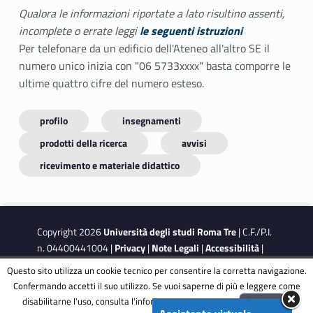
Qualora le informazioni riportate a lato risultino assenti,
incomplete o errate leggi
le seguenti istruzioni
Per telefonare da un edificio dell'Ateneo all'altro SE il
numero unico inizia con "06 5733xxxx" basta comporre le
ultime quattro cifre del numero esteso.
profilo
insegnamenti
prodotti della ricerca
avvisi
ricevimento e materiale didattico
Copyright 2026
Università degli studi Roma Tre
| C.F./P.I.
n. 04400441004 |
Privacy
|
Note Legali
|
Accessibilità
|
Obiettivi di accessibilità
|
Dichiarazione di accessibilità
Questo sito utilizza un cookie tecnico per consentire la corretta navigazione.
Confermando accetti il suo utilizzo. Se vuoi saperne di più e leggere come
disabilitarne l'uso, consulta l'informativa estesa.
ENG
Accetta
This site is protected by reCAPTCHA and the Google
Privacy