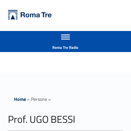
Primary Menu
Università Roma Tre
Prof. UGO BESSI - Università Roma Tre
Apri il menu secondario
L’Università degli Studi Roma Tre è un’università giovane e per giovani, è nata nel 1992 ed è rapidamente cresciuta sia in termini di studenti che di corsi di studio offerti. Sono attivi 13 dipartimenti che offrono corsi di Laurea, Laurea magistrale, Master, Corsi di perfezionamento, Dottorati di ricerca e Scuole di specializzazione
Header info sidebar
Roma Tre Radio
Home
»
Persone
»
Prof. UGO BESSI