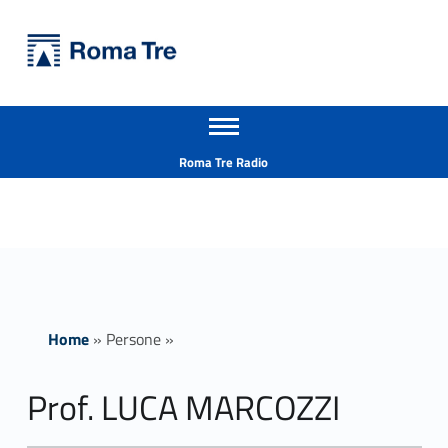
Primary Menu
Università Roma Tre
Prof. LUCA MARCOZZI - Università Roma Tre
Apri il menu secondario
L’Università degli Studi Roma Tre è un’università giovane e per giovani, è nata nel 1992 ed è rapidamente cresciuta sia in termini di studenti che di corsi di studio offerti. Sono attivi 13 dipartimenti che offrono corsi di Laurea, Laurea magistrale, Master, Corsi di perfezionamento, Dottorati di ricerca e Scuole di specializzazione
Header info sidebar
Roma Tre Radio
Home
»
Persone
»
Prof. LUCA MARCOZZI