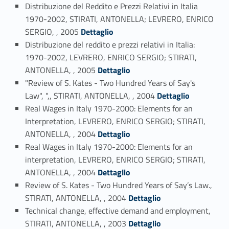
Distribuzione del Reddito e Prezzi Relativi in Italia
1970-2002, STIRATI, ANTONELLA; LEVRERO, ENRICO
Link identifier #identifier_person_84119-51
SERGIO, , 2005
Dettaglio
Distribuzione del reddito e prezzi relativi in Italia:
1970-2002, LEVRERO, ENRICO SERGIO; STIRATI,
Link identifier #identifier_person_47482-52
ANTONELLA, , 2005
Dettaglio
"Review of S. Kates - Two Hundred Years of Say's
Link identifier #identifier_person_73701-53
Law", ",, STIRATI, ANTONELLA, , 2004
Dettaglio
Real Wages in Italy 1970-2000: Elements for an
Interpretation, LEVRERO, ENRICO SERGIO; STIRATI,
Link identifier #identifier_person_110392-54
ANTONELLA, , 2004
Dettaglio
Real Wages in Italy 1970-2000: Elements for an
interpretation, LEVRERO, ENRICO SERGIO; STIRATI,
Link identifier #identifier_person_161386-55
ANTONELLA, , 2004
Dettaglio
Review of S. Kates - Two Hundred Years of Say’s Law.,
Link identifier #identifier_person_351-56
STIRATI, ANTONELLA, , 2004
Dettaglio
Technical change, effective demand and employment,
Link identifier #identifier_person_99717-57
STIRATI, ANTONELLA, , 2003
Dettaglio