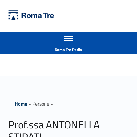
Primary Menu
Università Roma Tre
Prof.ssa ANTONELLA STIRATI ricerca - Università Roma Tre
Apri il menu secondario
L’Università degli Studi Roma Tre è un’università giovane e per giovani, è nata nel 1992 ed è rapidamente cresciuta sia in termini di studenti che di corsi di studio offerti. Sono attivi 13 dipartimenti che offrono corsi di Laurea, Laurea magistrale, Master, Corsi di perfezionamento, Dottorati di ricerca e Scuole di specializzazione
Header info sidebar
Roma Tre Radio
Home
»
Persone
»
Prof.ssa ANTONELLA
STIRATI