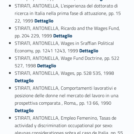
STIRATI, ANTONELLA, L’esperienza del dottorato di
ricerca in Italia nella prima fase di attuazione, pp. 15
Link identifier #identifier_person_47737-106
22, 1999
Dettaglio
STIRATI, ANTONELLA, Ricardo and the Wages Fund,
Link identifier #identifier_person_157052-107
pp. 204 229, 1999
Dettaglio
STIRATI, ANTONELLA, Wages in Sraffian Political
Link identifier #identifier_person_95039-108
Economy, pp. 1241 1243, 1999
Dettaglio
STIRATI, ANTONELLA, Wage Fund Doctrine, pp. 522
Link identifier #identifier_person_118648-109
527, 1998
Dettaglio
Link identifier #identifier_person_22538-110
STIRATI, ANTONELLA, Wages, pp. 528 535, 1998
Dettaglio
STIRATI, ANTONELLA, Comportamenti lavorativi e
posizione delle donne nel mercato del lavoro in una
Link identifier #identifier_person_165022-111
prospettiva comparata , Roma,, pp. 13 66, 1990
Dettaglio
STIRATI, ANTONELLA, Empleo Femenino, Tasas de
actividad y discrimination occupational por sexo:
algunas considerationes sobra el caso de Italia, pp. 55