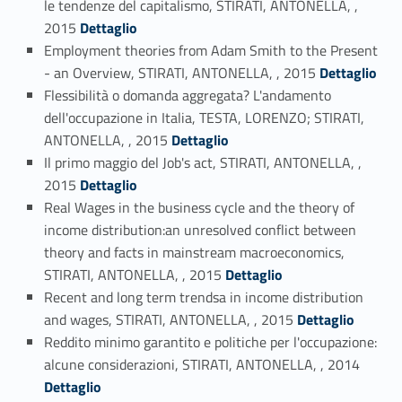
le tendenze del capitalismo, STIRATI, ANTONELLA, ,
Link identifier #identifier_person_52612-29
2015
Dettaglio
Employment theories from Adam Smith to the Present
Link identifier #identifier_person_143563-30
- an Overview, STIRATI, ANTONELLA, , 2015
Dettaglio
Flessibilità o domanda aggregata? L'andamento
dell'occupazione in Italia, TESTA, LORENZO; STIRATI,
Link identifier #identifier_person_161629-31
ANTONELLA, , 2015
Dettaglio
Il primo maggio del Job's act, STIRATI, ANTONELLA, ,
Link identifier #identifier_person_65379-32
2015
Dettaglio
Real Wages in the business cycle and the theory of
income distribution:an unresolved conflict between
theory and facts in mainstream macroeconomics,
Link identifier #identifier_person_77373-33
STIRATI, ANTONELLA, , 2015
Dettaglio
Recent and long term trendsa in income distribution
Link identifier #identifier_person_48961-34
and wages, STIRATI, ANTONELLA, , 2015
Dettaglio
Reddito minimo garantito e politiche per l'occupazione:
Link identifier #identifier_person_117220-35
alcune considerazioni, STIRATI, ANTONELLA, , 2014
Dettaglio