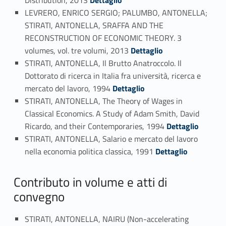
Distribution, 2013
Dettaglio
LEVRERO, ENRICO SERGIO; PALUMBO, ANTONELLA;
STIRATI, ANTONELLA, SRAFFA AND THE
RECONSTRUCTION OF ECONOMIC THEORY. 3
Link identifier #identifier_person_164998-76
volumes, vol. tre volumi, 2013
Dettaglio
STIRATI, ANTONELLA, Il Brutto Anatroccolo. Il
Dottorato di ricerca in Italia fra università, ricerca e
Link identifier #identifier_person_25734-77
mercato del lavoro, 1994
Dettaglio
STIRATI, ANTONELLA, The Theory of Wages in
Classical Economics. A Study of Adam Smith, David
Link identifier #identifier_person_56209-78
Ricardo, and their Contemporaries, 1994
Dettaglio
STIRATI, ANTONELLA, Salario e mercato del lavoro
Link identifier #identifier_person_103289-79
nella economia politica classica, 1991
Dettaglio
Contributo in volume e atti di
convegno
STIRATI, ANTONELLA, NAIRU (Non-accelerating