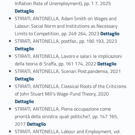
Link identifier #identifier_person_144357-80
Inflation Rate of Unemployment), pp. 1 7, 2025
Dettaglio
STIRATI, ANTONELLA, Adam Smith on Wages and
Labour: Social Norm and Institutions as Necessary
Link identifier #identifier_person_98148-81
Limits to Competition, pp. 249 264, 2023
Dettaglio
Link identifier #identifier_person_4771-82
STIRATI, ANTONELLA, postfaz., pp. 190 193, 2023
Dettaglio
STIRATI, ANTONELLA, Lavoro e salari: le implicazioni
Link identifier #identifier_person_120050-83
della teoria di Sraffa, pp. 161 174, 2022
Dettaglio
Link identifier #identifier_person_195603-84
STIRATI, ANTONELLA, Scenari Post.pandemia, 2021
Dettaglio
STIRATI, ANTONELLA, Classical Roots of the Criticisms
Link identifier #identifier_person_23169-85
of John Stuart Mill’s Wage-Fund Theory, 2020
Dettaglio
STIRATI, ANTONELLA, Piena occupazione come
priorità della sinistra: quali politiche?, pp. 147 165,
Link identifier #identifier_person_105103-86
2017
Dettaglio
STIRATI, ANTONELLA, Labour and Employment, vol.