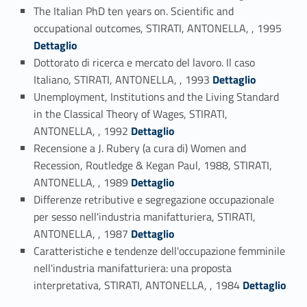
The Italian PhD ten years on. Scientific and
Link identifier #identifier_person_133550-65
occupational outcomes, STIRATI, ANTONELLA, , 1995
Dettaglio
Dottorato di ricerca e mercato del lavoro. Il caso
Link identifier #identifier_person_92785-66
Italiano, STIRATI, ANTONELLA, , 1993
Dettaglio
Unemployment, Institutions and the Living Standard
in the Classical Theory of Wages, STIRATI,
Link identifier #identifier_person_99698-67
ANTONELLA, , 1992
Dettaglio
Recensione a J. Rubery (a cura di) Women and
Recession, Routledge & Kegan Paul, 1988, STIRATI,
Link identifier #identifier_person_195502-68
ANTONELLA, , 1989
Dettaglio
Differenze retributive e segregazione occupazionale
per sesso nell'industria manifatturiera, STIRATI,
Link identifier #identifier_person_110855-69
ANTONELLA, , 1987
Dettaglio
Caratteristiche e tendenze dell'occupazione femminile
nell'industria manifatturiera: una proposta
Link identifier #identifier_person_126935-70
interpretativa, STIRATI, ANTONELLA, , 1984
Dettaglio