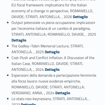
EU fiscal framework: implications for the Italian
economy of a change in perspective, ROMANIELLO,
Link identifier #identifier_person_125407-1
DAVIDE; STIRATI, ANTONELLA, , 2026
Dettaglio
Output potenziale vs piena occupazione: implicazioni
per l’economia italiana di un cambio di paradigma,
Link identifier #identifier_person_10220-2
STIRATI, ANTONELLA; ROMANIELLO, DAVIDE, , 2025
Dettaglio
The Godley–Tobin Memorial Lecture, STIRATI,
Link identifier #identifier_person_183157-3
ANTONELLA, , 2025
Dettaglio
Cost-Push and Conflict Inflation: A Discussion of the
Italian Case, ROMANIELLO, DAVIDE; STIRATI,
Link identifier #identifier_person_194801-4
ANTONELLA, , 2024
Dettaglio
Espansioni della domanda e partecipazione femminile
alla forza lavoro: nuove evidenze empiriche,
ROMANIELLO, DAVIDE; STIRATI, ANTONELLA;
Link identifier #identifier_person_23689-5
VERGNANO, ANNA, , 2024
Dettaglio
Lo stato neo-keynesiano, STIRATI, ANTONELLA, ,
Link identifier #identifier_person_17756-6
2023
Dettaglio