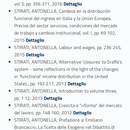
Link identifier #identifier_person_19686-87
vol 3, pp. 356 371, 2016
Dettaglio
STIRATI, ANTONELLA, Cambios en la distribuciòn
funcional del ingreso en Italia y la Union Europea.
Precios del sector servicios, condiciones del mercado
de trabajo y cambios institucional, vol. I, pp. 69 102,
Link identifier #identifier_person_195355-88
2015
Dettaglio
STIRATI, ANTONELLA, Labour and wages, pp. 236 245,
Link identifier #identifier_person_32646-89
2015
Dettaglio
STIRATI, ANTONELLA, Alternative ‘closures’ to Sraffa’s
system - some reflections in the light of the changes
in ‘functional’ income distribution in the United
Link identifier #identifier_person_20900-90
States., pp. 192 217, 2013
Dettaglio
STIRATI, ANTONELLA, Introduction to volume three,
Link identifier #identifier_person_147328-91
pp. 1 12, 2013
Dettaglio
STIRATI, ANTONELLA, Crescita e "riforma" del mercato
Link identifier #identifier_person_164708-92
del lavoro, pp. 148 160, 2012
Dettaglio
STIRATI, ANTONELLA, Prefazione a: Emiliano
Brancaccio, La Scelta delle Esogene nel Dibattito di