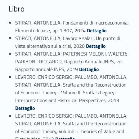
Libro
STIRATI, ANTONELLA, Fondamenti di macroeconomia.
Link identifier #identifier_person_124224-71
Elementi di base, pp. 1 307, 2024
Dettaglio
STIRATI, ANTONELLA, Lavoro e salari. Un punto di
Link identifier #identifier_person_54250-72
vista alternativo sulla crisi, 2020
Dettaglio
STIRATI, ANTONELLA; PATERNESI MELONI, WALTER;
PARIBONI, RICCARDO, Rapporto Annuale INPS, vol.
Link identifier #identifier_person_28498-73
Rapporto annuale INPS, 2019
Dettaglio
LEVRERO, ENRICO SERGIO; PALUMBO, ANTONELLA;
STIRATI, ANTONELLA, Sraffa and the Reconstruction
of Economic Theory - Volume III Sraffa's Legacy:
Link identifier #identifier_person_147368-74
Interpretations and Historical Perspectives, 2013
Dettaglio
LEVRERO, ENRICO SERGIO; PALUMBO, ANTONELLA;
STIRATI, ANTONELLA, Sraffa and the Reconstruction
of Economic Theory, Volume I: Theories of Value and
Link identifier #identifier_person_38789-75