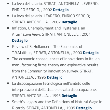
La leva del salario, STIRATI, ANTONELLA; LEVRERO,
Link identifier #identifier_person_30580-58
ENRICO SERGIO, , 2002
Dettaglio
La leva del salario, LEVRERO, ENRICO SERGIO;
Link identifier #identifier_person_130906-59
STIRATI, ANTONELLA, , 2002
Dettaglio
Inflation, Unemployment and Hysteresis: an
Link identifier #identifier_person_89073-60
Alternative View, STIRATI, ANTONELLA, , 2001
Dettaglio
Review of S. Hollander - The Economics of
Link identifier #identifier_person_124618-61
T.R.Malthus, STIRATI, ANTONELLA, , 2000
Dettaglio
The economic consequences of innovations in Italian
manufacturing firms: theory and explorative results
from the Community innovation survey, STIRATI,
Link identifier #identifier_person_184316-62
ANTONELLA, , 1996
Dettaglio
La disoccupazione tecnologica nell'ambito delle
interpretazioni dell'attuale elevata disoccupazione,
Link identifier #identifier_person_132582-63
STIRATI, ANTONELLA, , 1995
Dettaglio
Smith's Legacy and the Definitions of Natural Wage in
Link identifier #identifier_person_61424-64
Ricardo, STIRATI, ANTONELLA, , 1995
Dettaglio