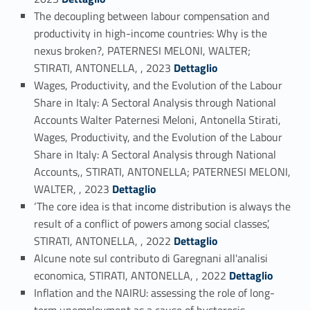
The decoupling between labour compensation and
productivity in high-income countries: Why is the
nexus broken?, PATERNESI MELONI, WALTER;
Link identifier #identifier_person_148052-7
STIRATI, ANTONELLA, , 2023
Dettaglio
Wages, Productivity, and the Evolution of the Labour
Share in Italy: A Sectoral Analysis through National
Accounts Walter Paternesi Meloni, Antonella Stirati,
Wages, Productivity, and the Evolution of the Labour
Share in Italy: A Sectoral Analysis through National
Accounts,, STIRATI, ANTONELLA; PATERNESI MELONI,
Link identifier #identifier_person_153241-8
WALTER, , 2023
Dettaglio
‘The core idea is that income distribution is always the
result of a conflict of powers among social classes’,
Link identifier #identifier_person_47675-9
STIRATI, ANTONELLA, , 2022
Dettaglio
Alcune note sul contributo di Garegnani all'analisi
Link identifier #identifier_person_115691-10
economica, STIRATI, ANTONELLA, , 2022
Dettaglio
Inflation and the NAIRU: assessing the role of long-
term unemployment as a cause of hysteresis,