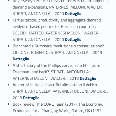
Reverse hysteresis? Persistent effects of autonomous
demand expansions, PATERNESI MELONI, WALTER;
Link identifier #identifier_person_153432-18
STIRATI, ANTONELLA, , 2020
Dettaglio
Tertiarization, productivity and aggregate demand:
evidence-based policies for European countries,
DELEIDI, MATTEO; PATERNESI MELONI, WALTER;
Link identifier #identifier_person_150001-19
STIRATI, ANTONELLA, , 2020
Dettaglio
Blanchard e Summers: rivoluzione o conservazione?,
Link identifier #identifier_person_123520-20
CICCONE, ROBERTO; STIRATI, ANTONELLA, , 2019
Dettaglio
A short story of the Phillips curve: from Phillips to
Friedman...and back?, STIRATI, ANTONELLA;
Link identifier #identifier_person_194571-21
PATERNESI MELONI, WALTER, , 2018
Dettaglio
Austerità in Italia: i sacrifici alimentano il debito,
STIRATI, ANTONELLA; PATERNESI MELONI, WALTER, ,
Link identifier #identifier_person_105585-22
2018
Dettaglio
Book review: The CORE Team (2017): The Economy:
Economics for a Changing World, Oxford, UK (1152