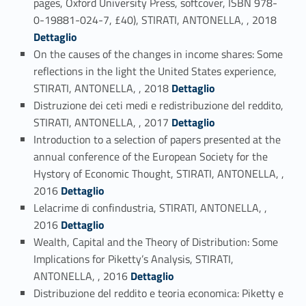
pages, Oxford University Press, softcover, ISBN 978-
Link identifier #identifier_person_92926-23
0-19881-024-7, £40), STIRATI, ANTONELLA, , 2018
Dettaglio
On the causes of the changes in income shares: Some
reflections in the light the United States experience,
Link identifier #identifier_person_15935-24
STIRATI, ANTONELLA, , 2018
Dettaglio
Distruzione dei ceti medi e redistribuzione del reddito,
Link identifier #identifier_person_45537-25
STIRATI, ANTONELLA, , 2017
Dettaglio
Introduction to a selection of papers presented at the
annual conference of the European Society for the
Hystory of Economic Thought, STIRATI, ANTONELLA, ,
Link identifier #identifier_person_168448-26
2016
Dettaglio
Lelacrime di confindustria, STIRATI, ANTONELLA, ,
Link identifier #identifier_person_4121-27
2016
Dettaglio
Wealth, Capital and the Theory of Distribution: Some
Implications for Piketty’s Analysis, STIRATI,
Link identifier #identifier_person_31282-28
ANTONELLA, , 2016
Dettaglio
Distribuzione del reddito e teoria economica: Piketty e