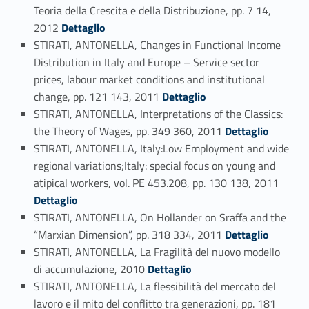
Teoria della Crescita e della Distribuzione, pp. 7 14,
Link identifier #identifier_person_2524-93
2012
Dettaglio
STIRATI, ANTONELLA, Changes in Functional Income
Distribution in Italy and Europe – Service sector
prices, labour market conditions and institutional
Link identifier #identifier_person_96425-94
change, pp. 121 143, 2011
Dettaglio
STIRATI, ANTONELLA, Interpretations of the Classics:
Link identifier #identifier_person_134954-95
the Theory of Wages, pp. 349 360, 2011
Dettaglio
STIRATI, ANTONELLA, Italy:Low Employment and wide
regional variations;Italy: special focus on young and
Link identifier #identifier_person_65883-96
atipical workers, vol. PE 453.208, pp. 130 138, 2011
Dettaglio
STIRATI, ANTONELLA, On Hollander on Sraffa and the
Link identifier #identifier_person_76947-97
“Marxian Dimension”, pp. 318 334, 2011
Dettaglio
STIRATI, ANTONELLA, La Fragilità del nuovo modello
Link identifier #identifier_person_147941-98
di accumulazione, 2010
Dettaglio
STIRATI, ANTONELLA, La flessibilità del mercato del
lavoro e il mito del conflitto tra generazioni, pp. 181