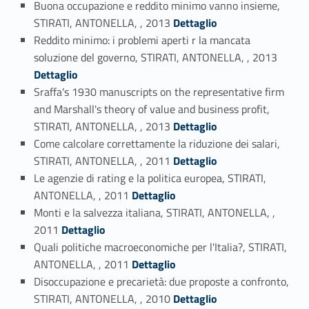
Buona occupazione e reddito minimo vanno insieme,
Link identifier #identifier_person_59050-36
STIRATI, ANTONELLA, , 2013
Dettaglio
Reddito minimo: i problemi aperti r la mancata
Link identifier #identifier_person_168495-37
soluzione del governo, STIRATI, ANTONELLA, , 2013
Dettaglio
Sraffa's 1930 manuscripts on the representative firm
and Marshall's theory of value and business profit,
Link identifier #identifier_person_69572-38
STIRATI, ANTONELLA, , 2013
Dettaglio
Come calcolare correttamente la riduzione dei salari,
Link identifier #identifier_person_27550-39
STIRATI, ANTONELLA, , 2011
Dettaglio
Le agenzie di rating e la politica europea, STIRATI,
Link identifier #identifier_person_3052-40
ANTONELLA, , 2011
Dettaglio
Monti e la salvezza italiana, STIRATI, ANTONELLA, ,
Link identifier #identifier_person_9444-41
2011
Dettaglio
Quali politiche macroeconomiche per l'Italia?, STIRATI,
Link identifier #identifier_person_48816-42
ANTONELLA, , 2011
Dettaglio
Disoccupazione e precarietà: due proposte a confronto,
Link identifier #identifier_person_36265-43
STIRATI, ANTONELLA, , 2010
Dettaglio