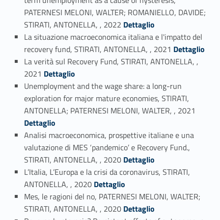
PATERNESI MELONI, WALTER; ROMANIELLO, DAVIDE;
Link identifier #identifier_person_97844-11
STIRATI, ANTONELLA, , 2022
Dettaglio
La situazione macroeconomica italiana e l'impatto del
Link identifier #identifier_person_120830-12
recovery fund, STIRATI, ANTONELLA, , 2021
Dettaglio
La verità sul Recovery Fund, STIRATI, ANTONELLA, ,
Link identifier #identifier_person_41837-13
2021
Dettaglio
Unemployment and the wage share: a long-run
exploration for major mature economies, STIRATI,
Link identifier #identifier_person_182865-14
ANTONELLA; PATERNESI MELONI, WALTER, , 2021
Dettaglio
Analisi macroeconomica, prospettive italiane e una
valutazione di MES ‘pandemico’ e Recovery Fund.,
Link identifier #identifier_person_125692-15
STIRATI, ANTONELLA, , 2020
Dettaglio
L’Italia, L’Europa e la crisi da coronavirus, STIRATI,
Link identifier #identifier_person_71337-16
ANTONELLA, , 2020
Dettaglio
Mes, le ragioni del no, PATERNESI MELONI, WALTER;
Link identifier #identifier_person_128625-17
STIRATI, ANTONELLA, , 2020
Dettaglio