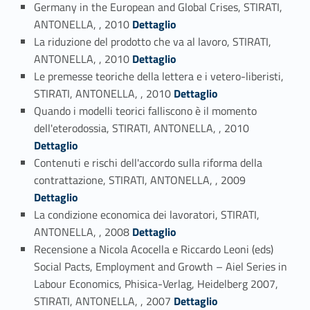
Germany in the European and Global Crises, STIRATI,
Link identifier #identifier_person_44829-44
ANTONELLA, , 2010
Dettaglio
La riduzione del prodotto che va al lavoro, STIRATI,
Link identifier #identifier_person_174321-45
ANTONELLA, , 2010
Dettaglio
Le premesse teoriche della lettera e i vetero-liberisti,
Link identifier #identifier_person_86625-46
STIRATI, ANTONELLA, , 2010
Dettaglio
Quando i modelli teorici falliscono è il momento
Link identifier #identifier_person_149779-47
dell'eterodossia, STIRATI, ANTONELLA, , 2010
Dettaglio
Contenuti e rischi dell'accordo sulla riforma della
Link identifier #identifier_person_139003-48
contrattazione, STIRATI, ANTONELLA, , 2009
Dettaglio
La condizione economica dei lavoratori, STIRATI,
Link identifier #identifier_person_104021-49
ANTONELLA, , 2008
Dettaglio
Recensione a Nicola Acocella e Riccardo Leoni (eds)
Social Pacts, Employment and Growth – Aiel Series in
Labour Economics, Phisica-Verlag, Heidelberg 2007,
Link identifier #identifier_person_104652-50
STIRATI, ANTONELLA, , 2007
Dettaglio