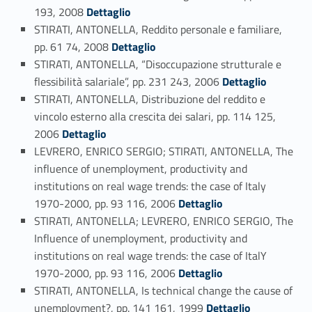
Link identifier #identifier_person_1542-99
193, 2008
Dettaglio
STIRATI, ANTONELLA, Reddito personale e familiare,
Link identifier #identifier_person_19854-100
pp. 61 74, 2008
Dettaglio
STIRATI, ANTONELLA, “Disoccupazione strutturale e
Link identifier #identifier_person_79565-101
flessibilità salariale”, pp. 231 243, 2006
Dettaglio
STIRATI, ANTONELLA, Distribuzione del reddito e
vincolo esterno alla crescita dei salari, pp. 114 125,
Link identifier #identifier_person_24473-102
2006
Dettaglio
LEVRERO, ENRICO SERGIO; STIRATI, ANTONELLA, The
influence of unemployment, productivity and
institutions on real wage trends: the case of Italy
Link identifier #identifier_person_102833-103
1970-2000, pp. 93 116, 2006
Dettaglio
STIRATI, ANTONELLA; LEVRERO, ENRICO SERGIO, The
Influence of unemployment, productivity and
institutions on real wage trends: the case of ItalY
Link identifier #identifier_person_65911-104
1970-2000, pp. 93 116, 2006
Dettaglio
STIRATI, ANTONELLA, Is technical change the cause of
Link identifier #identifier_person_150147-105
unemployment?, pp. 141 161, 1999
Dettaglio